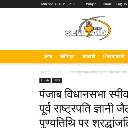
Saturday, August 8, 2026
Punjabi
Hindi
English
Sell
Aid
News
ਪੰਜਾਬ
ਚੰਡੀਗੜ੍ਹ
ਰਾਸ਼ਟਰੀ
ਅੰਤਰਰਾਸ਼ਟਰੀ
Home
Hindi
पंजाब विधानसभा स्पीकर कुलतार सिंह संधवां द्वारा पूर
Hindi
ਪੰਜਾਬ
पंजाब विधानसभा स्पीकर
पूर्व राष्ट्रपति ज्ञान
पुण्यतिथि पर श्रद्धांज