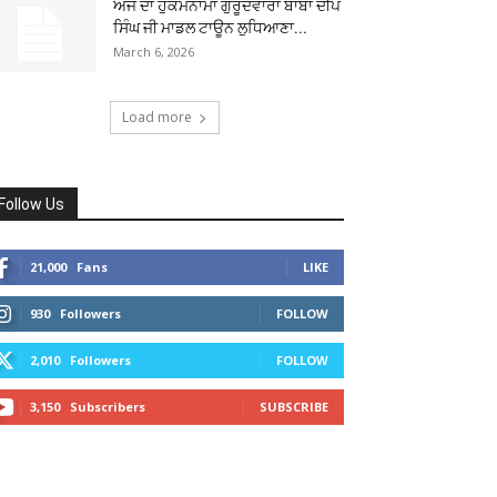
ਅੱਜ ਦਾ ਹੁਕਮਨਾਮਾ ਗੁਰੂਦਵਾਰਾ ਬਾਬਾ ਦੀਪ
ਸਿੰਘ ਜੀ ਮਾਡਲ ਟਾਊਨ ਲੁਧਿਆਣਾ...
March 6, 2026
Load more
Follow Us
21,000
Fans
LIKE
930
Followers
FOLLOW
2,010
Followers
FOLLOW
3,150
Subscribers
SUBSCRIBE