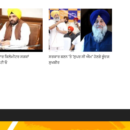
ਜ਼ਾਰ ਕਿਲੋਮੀਟਰ ਸੜਕਾਂ
ਸਰਕਾਰ ਬਣਨ ’ਤੇ ‘ਸੁਪਰ ਸੀ ਐੱਮ’ ਹੋਣਗੇ ਭੂੰਦੜ:
ਟੀ ਓ
ਸੁਖਬੀਰ