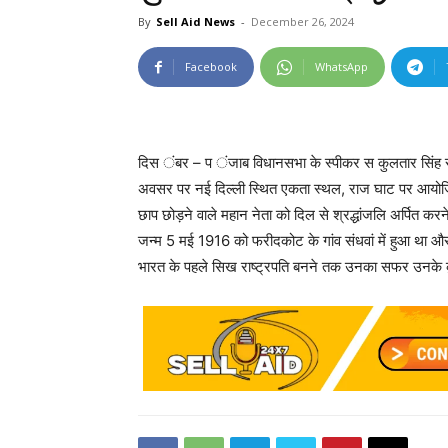
By
Sell Aid News
-
December 26, 2024
Facebook
WhatsApp
दिस ंबर – प ंजाब विधानसभा के स्पीकर स कुलतार सिंह संधवां
अवसर पर नई दिल्ली स्थित एकता स्थल, राज घाट पर आयोजित 
छाप छोड़ने वाले महान नेता को दिल से श्रद्धांजलि अर्पित क
जन्म 5 मई 1916 को फरीदकोट के गांव संधवां में हुआ था 
भारत के पहले सिख राष्ट्रपति बनने तक उनका सफर उनके क़