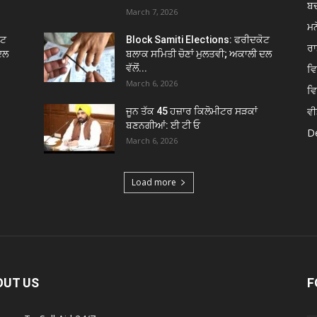
ਬ
March 7, 2026
ਮਨ
ੋਟ
Block Samiti Elections: ਫਰੀਦਕੋਟ
ਰਾ
ਦਲ
ਬਲਾਕ ਸਮਿਤੀ ਚੋਣਾਂ ਮੁਲਤਵੀ; ਅਕਾਲੀ ਦਲ
ਵੱਲੋਂ...
ਵ
March 6, 2026
ਵ
ਵੀ
ਜੂਨ ਤੱਕ 45 ਹਜ਼ਾਰ ਕਿਲੋਮੀਟਰ ਸੜਕਾਂ
ਬਣਨਗੀਆਂ: ਈ ਟੀ ਓ
De
March 6, 2026
Load more
OUT US
F