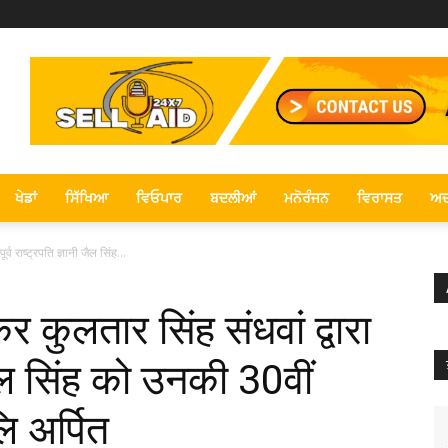
ਖੇਡਾਂ
ਸਿੱਖਿਆ
ਵਿਓਪਾਰ
ਬਦਲੀਆਂ
ਮਨੋਰੰਜਨ
ਵਿਰਾਸਤ
ਅਦ
्व राष्ट्रपति ज्ञानी जैल सिंह...
 कुलतार सिंह संधवां द्वारा
ी जैल सिंह को उनकी 30वीं
लि अर्पित