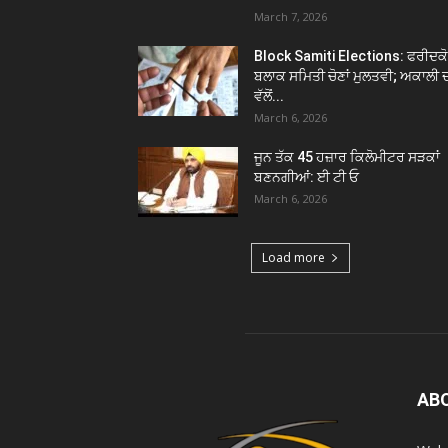
March 7, 2026
Block Samiti Elections: ਫਰੀਦਕ
ਬਲਾਕ ਸਮਿਤੀ ਚੋਣਾਂ ਮੁਲਤਵੀ; ਅਕਾਲੀ 
ਵੱਲੋਂ...
March 6, 2026
ਜੂਨ ਤੱਕ 45 ਹਜ਼ਾਰ ਕਿਲੋਮੀਟਰ ਸੜਕਾਂ
ਬਣਨਗੀਆਂ: ਈ ਟੀ ਓ
March 6, 2026
Load more
AB