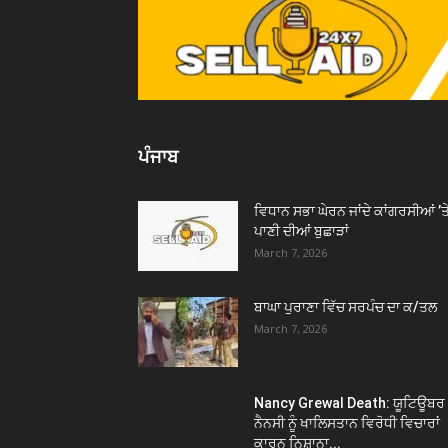
ਪੰਜਾਬ
ਵਿਧਾਨ ਸਭਾ ਘੇਰਨ ਜਾਂਦੇ ਕਾਂਗਰਸੀਆਂ ’ਤ
ਪਾਣੀ ਦੀਆਂ ਬੁਛਾੜਾਂ
March 7, 2026
ਬਾਘਾ ਪੁਰਾਣਾ ਵਿੱਚ ਸਰਪੰਚ ਦਾ ਕ/ਤਲ
March 7, 2026
Nancy Grewal Death: ਯੂਟਿਊਬਰ
ਨੈਨਸੀ ਨੂੰ ਖਾਲਿਸਤਾਨ ਵਿਰੋਧੀ ਵਿਚਾਰਾਂ
ਕਾਰਨ ਨਿਸ਼ਾਨਾ...