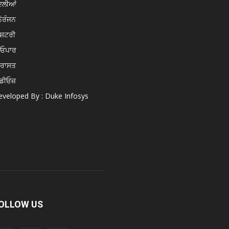
ਦਲੀਆਂ
ੋਰੰਜਨ
ਸ਼ਟਰੀ
ਿਓਪਾਰ
ਿਰਾਸਤ
ਡੀਓਜ਼
veloped By : Duke Infosys
OLLOW US