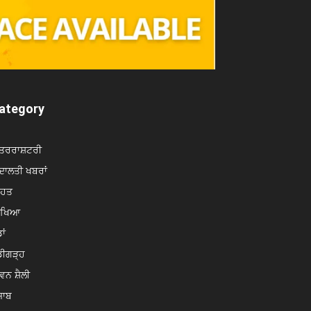
ategory
ਤਰਰਾਸ਼ਟਰੀ
ਾਲਤੀ ਖਬਰਾਂ
ਿਹਤ
ਿੱਖਿਆ
ਾਂ
ਡੀਗੜ੍ਹ
ਵਨ ਸ਼ੈਲੀ
ਜਾਬ