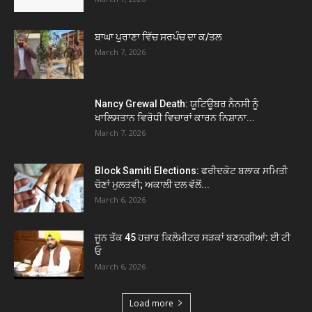
ਬਾਘਾ ਪੁਰਾਣਾ ਵਿੱਚ ਸਰਪੰਚ ਦਾ ਕ/ਤਲ
March 7, 2026
Nancy Grewal Death: ਯੂਟਿਊਬਰ ਨੈਨਸੀ ਨੂੰ
ਖਾਲਿਸਤਾਨ ਵਿਰੋਧੀ ਵਿਚਾਰਾਂ ਕਾਰਨ ਨਿਸ਼ਾਨਾ...
March 7, 2026
Block Samiti Elections: ਫਰੀਦਕੋਟ ਬਲਾਕ ਸਮਿਤੀ
ਚੋਣਾਂ ਮੁਲਤਵੀ; ਅਕਾਲੀ ਦਲ ਵੱਲੋਂ...
March 6, 2026
ਜੂਨ ਤੱਕ 45 ਹਜ਼ਾਰ ਕਿਲੋਮੀਟਰ ਸੜਕਾਂ ਬਣਨਗੀਆਂ: ਈ ਟੀ
ਓ
March 6, 2026
Load more