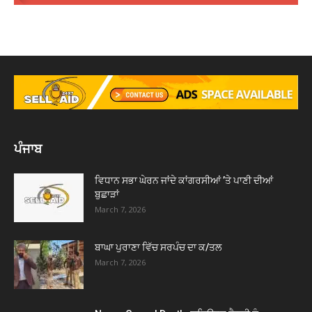
ਪੰਜਾਬ
ਵਿਧਾਨ ਸਭਾ ਘੇਰਨ ਜਾਂਦੇ ਕਾਂਗਰਸੀਆਂ ’ਤੇ ਪਾਣੀ ਦੀਆਂ
ਬੁਛਾੜਾਂ
March 7, 2026
ਬਾਘਾ ਪੁਰਾਣਾ ਵਿੱਚ ਸਰਪੰਚ ਦਾ ਕ/ਤਲ
March 7, 2026