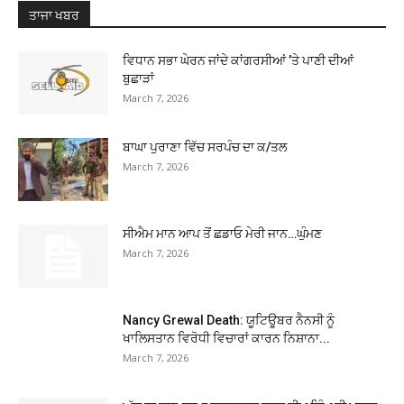
ਤਾਜਾ ਖਬਰ
ਵਿਧਾਨ ਸਭਾ ਘੇਰਨ ਜਾਂਦੇ ਕਾਂਗਰਸੀਆਂ ’ਤੇ ਪਾਣੀ ਦੀਆਂ
ਬੁਛਾੜਾਂ
March 7, 2026
ਬਾਘਾ ਪੁਰਾਣਾ ਵਿੱਚ ਸਰਪੰਚ ਦਾ ਕ/ਤਲ
March 7, 2026
ਸੀਐਮ ਮਾਨ ਆਪ ਤੋਂ ਛਡਾਓ ਮੇਰੀ ਜਾਨ…ਘੁੰਮਣ
March 7, 2026
Nancy Grewal Death: ਯੂਟਿਊਬਰ ਨੈਨਸੀ ਨੂੰ
ਖਾਲਿਸਤਾਨ ਵਿਰੋਧੀ ਵਿਚਾਰਾਂ ਕਾਰਨ ਨਿਸ਼ਾਨਾ...
March 7, 2026