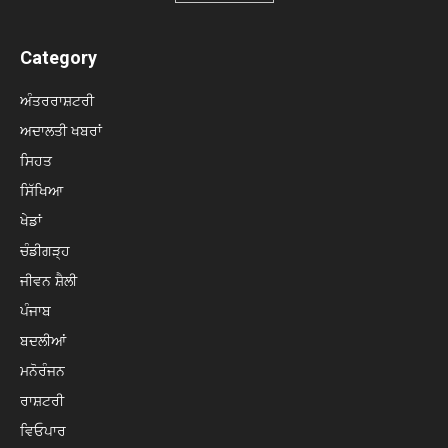
Category
ਅੰਤਰਰਾਸ਼ਟਰੀ
ਅਦਾਲਤੀ ਖਬਰਾਂ
ਸਿਹਤ
ਸਿੱਖਿਆ
ਖੇਡਾਂ
ਚੰਡੀਗੜ੍ਹ
ਜੀਵਨ ਸ਼ੈਲੀ
ਪੰਜਾਬ
ਬਦਲੀਆਂ
ਮਨੋਰੰਜਨ
ਰਾਸ਼ਟਰੀ
ਵਿਓਪਾਰ