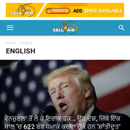
Home
English
ENGLISH
ਵੈਨਜ਼ੁਏਲਾ ਤੋਂ ਲੈ ਕੇ ਇਰਾਕ ਤੱਕ… ਉਹ ਦੇਸ਼, ਜਿੱਥੇ ਇੱਕ
ਸਾਲ ‘ਚ 622 ਬੰਬ ਧਮਾਕੇ ਕਰਵਾ ਚੁੱਕੇ ਹਨ ‘ਸ਼ਾਂਤੀਦੂਤ’