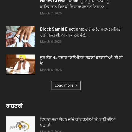
Nancy Grewal Death: ਯੂਟਿਊਬਰ ਨੈਨਸੀ ਨੂੰ
ਖਾਲਿਸਤਾਨ ਵਿਰੋਧੀ ਵਿਚਾਰਾਂ ਕਾਰਨ ਨਿਸ਼ਾਨਾ...
March 7, 2026
Block Samiti Elections: ਫਰੀਦਕੋਟ ਬਲਾਕ ਸਮਿਤੀ
ਚੋਣਾਂ ਮੁਲਤਵੀ; ਅਕਾਲੀ ਦਲ ਵੱਲੋਂ...
March 6, 2026
ਜੂਨ ਤੱਕ 45 ਹਜ਼ਾਰ ਕਿਲੋਮੀਟਰ ਸੜਕਾਂ ਬਣਨਗੀਆਂ: ਈ ਟੀ
ਓ
March 6, 2026
Load more
ਰਾਸ਼ਟਰੀ
ਵਿਧਾਨ ਸਭਾ ਘੇਰਨ ਜਾਂਦੇ ਕਾਂਗਰਸੀਆਂ ’ਤੇ ਪਾਣੀ ਦੀਆਂ
ਬੁਛਾੜਾਂ
March 7, 2026