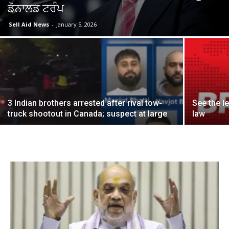
ਡੋਨਾਲਡ ਟਰੰਪ
Sell Aid News
-
January 5, 2026
3 Indian brothers arrested after rival tow-
See the l
truck shootout in Canada; suspect at large
law