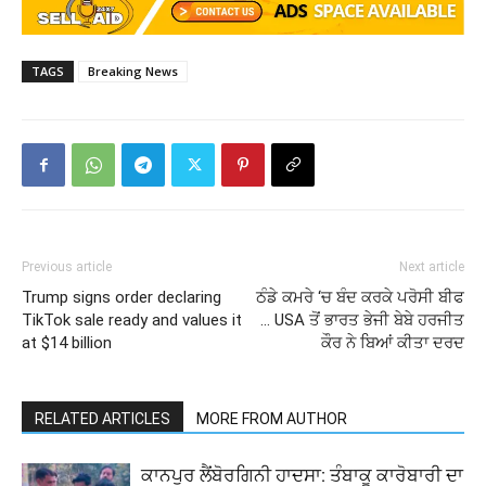
TAGS
Breaking News
Previous article
Next article
Trump signs order declaring
ਠੰਡੇ ਕਮਰੇ ‘ਚ ਬੰਦ ਕਰਕੇ ਪਰੋਸੀ ਬੀਫ
TikTok sale ready and values it
… USA ਤੋਂ ਭਾਰਤ ਭੇਜੀ ਬੇਬੇ ਹਰਜੀਤ
at $14 billion
ਕੌਰ ਨੇ ਬਿਆਂ ਕੀਤਾ ਦਰਦ
RELATED ARTICLES
MORE FROM AUTHOR
ਕਾਨਪੁਰ ਲੈਂਬੋਰਗਿਨੀ ਹਾਦਸਾ: ਤੰਬਾਕੂ ਕਾਰੋਬਾਰੀ ਦਾ