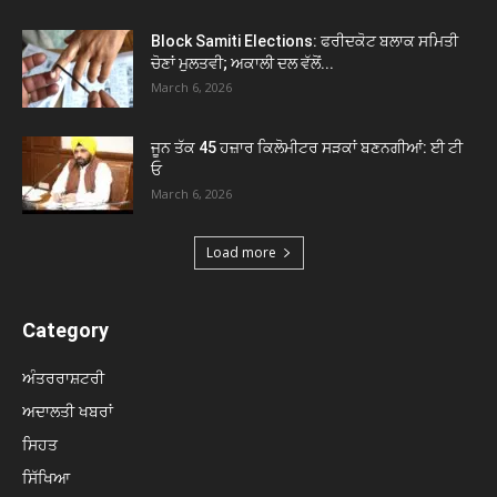
Block Samiti Elections: ਫਰੀਦਕੋਟ ਬਲਾਕ ਸਮਿਤੀ
ਚੋਣਾਂ ਮੁਲਤਵੀ; ਅਕਾਲੀ ਦਲ ਵੱਲੋਂ...
March 6, 2026
ਜੂਨ ਤੱਕ 45 ਹਜ਼ਾਰ ਕਿਲੋਮੀਟਰ ਸੜਕਾਂ ਬਣਨਗੀਆਂ: ਈ ਟੀ
ਓ
March 6, 2026
Load more
Category
ਅੰਤਰਰਾਸ਼ਟਰੀ
ਅਦਾਲਤੀ ਖਬਰਾਂ
ਸਿਹਤ
ਸਿੱਖਿਆ