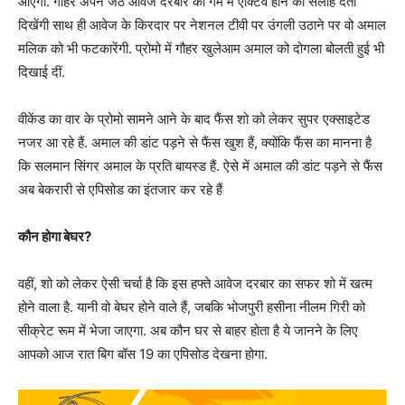
आएंगी. गौहर अपने जेठ आवेज दरबार को गेम में एक्टिव होने की सलाह देती
दिखेंगी साथ ही आवेज के किरदार पर नेशनल टीवी पर उंगली उठाने पर वो अमाल
मलिक को भी फटकारेंगी. प्रोमो में गौहर खुलेआम अमाल को दोगला बोलती हुई भी
दिखाई दीं.
वीकेंड का वार के प्रोमो सामने आने के बाद फैंस शो को लेकर सुपर एक्साइटेड
नजर आ रहे हैं. अमाल की डांट पड़ने से फैंस खुश हैं, क्योंकि फैंस का मानना है
कि सलमान सिंगर अमाल के प्रति बायस्ड हैं. ऐसे में अमाल की डांट पड़ने से फैंस
अब बेकरारी से एपिसोड का इंतजार कर रहे हैं
कौन होगा बेघर?
वहीं, शो को लेकर ऐसी चर्चा है कि इस हफ्ते आवेज दरबार का सफर शो में खत्म
होने वाला है. यानी वो बेघर होने वाले हैं, जबकि भोजपुरी हसीना नीलम गिरी को
सीक्रेट रूम में भेजा जाएगा. अब कौन घर से बाहर होता है ये जानने के लिए
आपको आज रात बिग बॉस 19 का एपिसोड देखना होगा.