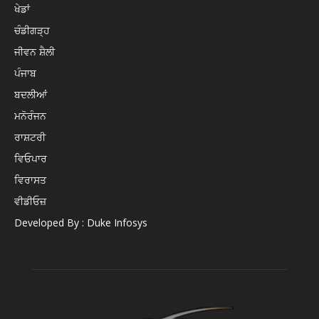
ਖੇਡਾਂ
ਚੰਡੀਗੜ੍ਹ
ਜੀਵਨ ਸ਼ੈਲੀ
ਪੰਜਾਬ
ਬਦਲੀਆਂ
ਮਨੋਰੰਜਨ
ਰਾਸ਼ਟਰੀ
ਵਿਓਪਾਰ
ਵਿਰਾਸਤ
ਵੀਡੀਓਜ਼
Developed By : Duke Infosys