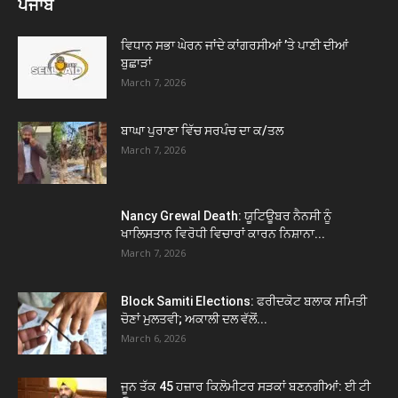
ਪੰਜਾਬ
ਵਿਧਾਨ ਸਭਾ ਘੇਰਨ ਜਾਂਦੇ ਕਾਂਗਰਸੀਆਂ ’ਤੇ ਪਾਣੀ ਦੀਆਂ
ਬੁਛਾੜਾਂ
March 7, 2026
ਬਾਘਾ ਪੁਰਾਣਾ ਵਿੱਚ ਸਰਪੰਚ ਦਾ ਕ/ਤਲ
March 7, 2026
Nancy Grewal Death: ਯੂਟਿਊਬਰ ਨੈਨਸੀ ਨੂੰ
ਖਾਲਿਸਤਾਨ ਵਿਰੋਧੀ ਵਿਚਾਰਾਂ ਕਾਰਨ ਨਿਸ਼ਾਨਾ...
March 7, 2026
Block Samiti Elections: ਫਰੀਦਕੋਟ ਬਲਾਕ ਸਮਿਤੀ
ਚੋਣਾਂ ਮੁਲਤਵੀ; ਅਕਾਲੀ ਦਲ ਵੱਲੋਂ...
March 6, 2026
ਜੂਨ ਤੱਕ 45 ਹਜ਼ਾਰ ਕਿਲੋਮੀਟਰ ਸੜਕਾਂ ਬਣਨਗੀਆਂ: ਈ ਟੀ