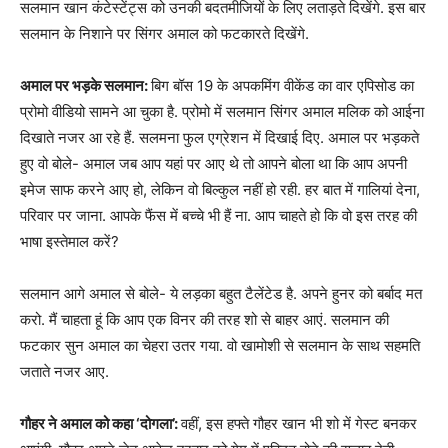
सलमान खान कंटेस्टेंट्स को उनकी बदतमीजियों के लिए लताड़ते दिखेंगे. इस बार
सलमान के निशाने पर सिंगर अमाल को फटकारते दिखेंगे.
अमाल पर भड़के सलमान:
बिग बॉस 19 के अपकमिंग वीकेंड का वार एपिसोड का
प्रोमो वीडियो सामने आ चुका है. प्रोमो में सलमान सिंगर अमाल मलिक को आईना
दिखाते नजर आ रहे हैं. सलमना फुल एग्रेशन में दिखाई दिए. अमाल पर भड़कते
हुए वो बोले- अमाल जब आप यहां पर आए थे तो आपने बोला था कि आप अपनी
इमेज साफ करने आए हो, लेकिन वो बिल्कुल नहीं हो रही. हर बात में गालियां देना,
परिवार पर जाना. आपके फैंस में बच्चे भी हैं ना. आप चाहते हो कि वो इस तरह की
भाषा इस्तेमाल करें?
सलमान आगे अमाल से बोले- ये लड़का बहुत टैलेंटेड है. अपने हुनर को बर्बाद मत
करो. मैं चाहता हूं कि आप एक विनर की तरह शो से बाहर आएं. सलमान की
फटकार सुन अमाल का चेहरा उतर गया. वो खामोशी से सलमान के साथ सहमति
जताते नजर आए.
गौहर ने अमाल को कहा ‘दोगला’:
वहीं, इस हफ्ते गौहर खान भी शो में गेस्ट बनकर