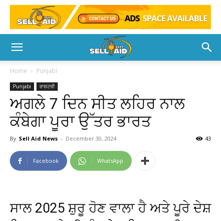
Home
Punjabi
Punjabi
ਰਾਸ਼ਟਰੀ
ਅਗਲੇ 7 ਦਿਨ ਸੀਤ ਲਹਿਰ ਨਾਲ
ਕੰਬੇਗਾ ਪੂਰਾ ਉੱਤਰ ਭਾਰਤ
By
Sell Aid News
-
December 30, 2024
43
Facebook
WhatsApp
ਸਾਲ 2025 ਸ਼ੁਰੂ ਹੋਣ ਵਾਲਾ ਹੈ ਅਤੇ ਪੂਰੇ ਦੇਸ਼