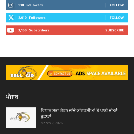
930
Followers
FOLLOW
2,010
Followers
FOLLOW
3,150
Subscribers
SUBSCRIBE
ਪੰਜਾਬ
ਵਿਧਾਨ ਸਭਾ ਘੇਰਨ ਜਾਂਦੇ ਕਾਂਗਰਸੀਆਂ ’ਤੇ ਪਾਣੀ ਦੀਆਂ
ਬੁਛਾੜਾਂ
March 7, 2026