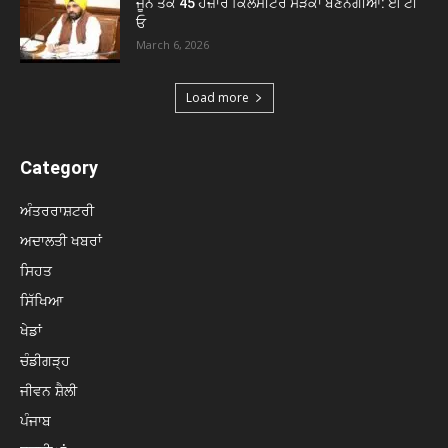
ਜੂਨ ਤੱਕ 45 ਹਜ਼ਾਰ ਕਿਲੋਮੀਟਰ ਸੜਕਾਂ ਬਣਨਗੀਆਂ: ਈ ਟੀ
ਓ
March 6, 2026
Load more
Category
ਅੰਤਰਰਾਸ਼ਟਰੀ
ਅਦਾਲਤੀ ਖਬਰਾਂ
ਸਿਹਤ
ਸਿੱਖਿਆ
ਖੇਡਾਂ
ਚੰਡੀਗੜ੍ਹ
ਜੀਵਨ ਸ਼ੈਲੀ
ਪੰਜਾਬ