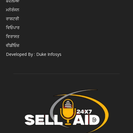
ਬਦਲੀਆਂ
ਮਨੋਰੰਜਨ
ਰਾਸ਼ਟਰੀ
ਵਿਓਪਾਰ
ਵਿਰਾਸਤ
ਵੀਡੀਓਜ਼
Developed By : Duke Infosys