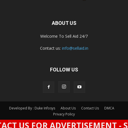
ABOUT US
Welcome To Sell Aid 24/7
Contact us:
info@sellaid.in
FOLLOW US
Developed By : Duke Infosys
About Us
Contact Us
DMCA
Privacy Policy
US FOR ADVERTISEMENT - SPACE
© All Rights Reserved By Sell Aid