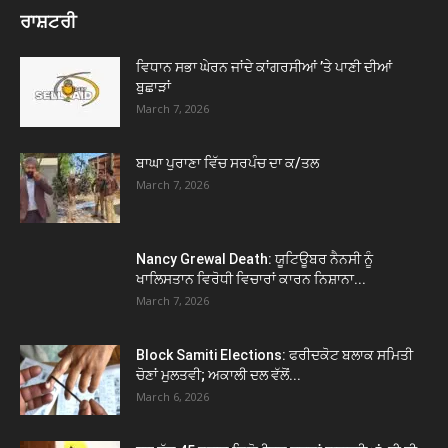
ਰਾਸ਼ਟਰੀ
ਵਿਧਾਨ ਸਭਾ ਘੇਰਨ ਜਾਂਦੇ ਕਾਂਗਰਸੀਆਂ ’ਤੇ ਪਾਣੀ ਦੀਆਂ
ਬੁਛਾੜਾਂ
March 7, 2026
ਬਾਘਾ ਪੁਰਾਣਾ ਵਿੱਚ ਸਰਪੰਚ ਦਾ ਕ/ਤਲ
March 7, 2026
Nancy Grewal Death: ਯੂਟਿਊਬਰ ਨੈਨਸੀ ਨੂੰ
ਖਾਲਿਸਤਾਨ ਵਿਰੋਧੀ ਵਿਚਾਰਾਂ ਕਾਰਨ ਨਿਸ਼ਾਨਾ...
March 7, 2026
Block Samiti Elections: ਫਰੀਦਕੋਟ ਬਲਾਕ ਸਮਿਤੀ
ਚੋਣਾਂ ਮੁਲਤਵੀ; ਅਕਾਲੀ ਦਲ ਵੱਲੋਂ...
March 6, 2026