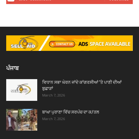
ਪੰਜਾਬ
ਵਿਧਾਨ ਸਭਾ ਘੇਰਨ ਜਾਂਦੇ ਕਾਂਗਰਸੀਆਂ ’ਤੇ ਪਾਣੀ ਦੀਆਂ
ਬੁਛਾੜਾਂ
March 7, 2026
ਬਾਘਾ ਪੁਰਾਣਾ ਵਿੱਚ ਸਰਪੰਚ ਦਾ ਕ/ਤਲ
March 7, 2026