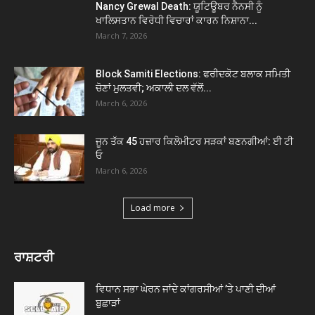
Nancy Grewal Death: ਯੂਟਿਊਬਰ ਨੈਨਸੀ ਨੂੰ
ਖਾਲਿਸਤਾਨ ਵਿਰੋਧੀ ਵਿਚਾਰਾਂ ਕਾਰਨ ਨਿਸ਼ਾਨਾ...
March 7, 2026
Block Samiti Elections: ਫਰੀਦਕੋਟ ਬਲਾਕ ਸਮਿਤੀ
ਚੋਣਾਂ ਮੁਲਤਵੀ; ਅਕਾਲੀ ਦਲ ਵੱਲੋਂ...
March 6, 2026
ਜੂਨ ਤੱਕ 45 ਹਜ਼ਾਰ ਕਿਲੋਮੀਟਰ ਸੜਕਾਂ ਬਣਨਗੀਆਂ: ਈ ਟੀ
ਓ
March 6, 2026
Load more
ਰਾਸ਼ਟਰੀ
ਵਿਧਾਨ ਸਭਾ ਘੇਰਨ ਜਾਂਦੇ ਕਾਂਗਰਸੀਆਂ ’ਤੇ ਪਾਣੀ ਦੀਆਂ
ਬੁਛਾੜਾਂ