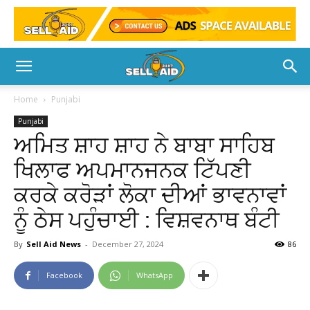
Home
Punjabi
Punjabi
ਅਮਿਤ ਸ਼ਾਹ ਸ਼ਾਹ ਨੇ ਬਾਬਾ ਸਾਹਿਬ
ਖਿਲਾਫ ਅਪਮਾਨਜਨਕ ਟਿੱਪਣੀ
ਕਰਕੇ ਕਰੋੜਾਂ ਲੋਕਾ ਦੀਆਂ ਭਾਵਨਾਵਾਂ
ਨੂੰ ਠੇਸ ਪਹੁੰਚਾਈ : ਵਿਸ਼ਵਨਾਥ ਬੰਟੀ
By
Sell Aid News
-
December 27, 2024
86
Facebook
WhatsApp