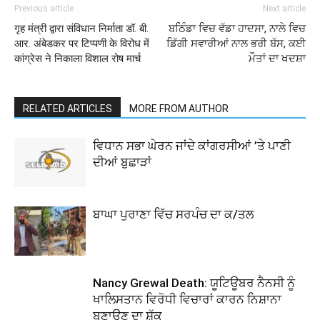
Previous article
Next article
गृह मंत्री द्वारा संविधान निर्माता डॉ. बी.
ਬਠਿੰਡਾ ਵਿਚ ਵੱਡਾ ਹਾਦਸਾ, ਨਾਲੇ ਵਿਚ
आर. अंबेडकर पर टिप्पणी के विरोध में
ਡਿੱਗੀ ਸਵਾਰੀਆਂ ਨਾਲ ਭਰੀ ਬੱਸ, ਕਈ
कांग्रेस ने निकाला विशाल रोष मार्च
ਮੌਤਾਂ ਦਾ ਖਦਸ਼ਾ
RELATED ARTICLES
MORE FROM AUTHOR
ਵਿਧਾਨ ਸਭਾ ਘੇਰਨ ਜਾਂਦੇ ਕਾਂਗਰਸੀਆਂ ’ਤੇ ਪਾਣੀ
ਦੀਆਂ ਬੁਛਾੜਾਂ
ਬਾਘਾ ਪੁਰਾਣਾ ਵਿੱਚ ਸਰਪੰਚ ਦਾ ਕ/ਤਲ
Nancy Grewal Death: ਯੂਟਿਊਬਰ ਨੈਨਸੀ ਨੂੰ
ਖਾਲਿਸਤਾਨ ਵਿਰੋਧੀ ਵਿਚਾਰਾਂ ਕਾਰਨ ਨਿਸ਼ਾਨਾ
ਬਣਾਉਣ ਦਾ ਸ਼ੱਕ