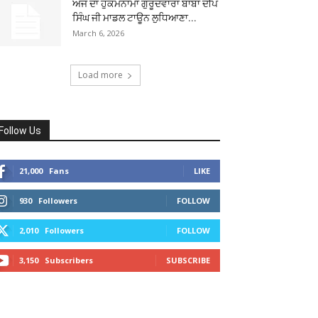
ਅੱਜ ਦਾ ਹੁਕਮਨਾਮਾ ਗੁਰੂਦਵਾਰਾ ਬਾਬਾ ਦੀਪ
ਸਿੰਘ ਜੀ ਮਾਡਲ ਟਾਊਨ ਲੁਧਿਆਣਾ...
March 6, 2026
Load more
Follow Us
21,000
Fans
LIKE
930
Followers
FOLLOW
2,010
Followers
FOLLOW
3,150
Subscribers
SUBSCRIBE