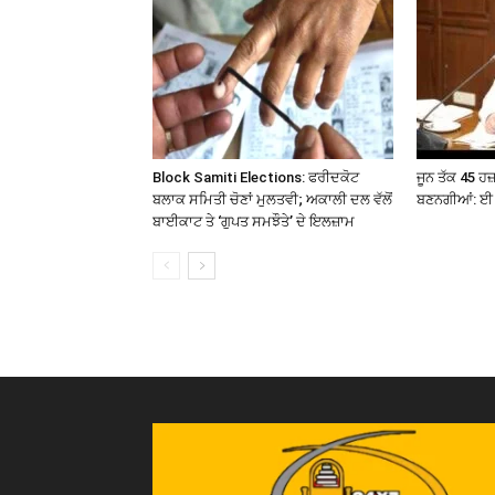
Block Samiti Elections: ਫਰੀਦਕੋਟ
ਜੂਨ ਤੱਕ 45 ਹ
ਬਲਾਕ ਸਮਿਤੀ ਚੋਣਾਂ ਮੁਲਤਵੀ; ਅਕਾਲੀ ਦਲ ਵੱਲੋਂ
ਬਣਨਗੀਆਂ: ਈ 
ਬਾਈਕਾਟ ਤੇ ‘ਗੁਪਤ ਸਮਝੌਤੇ’ ਦੇ ਇਲਜ਼ਾਮ