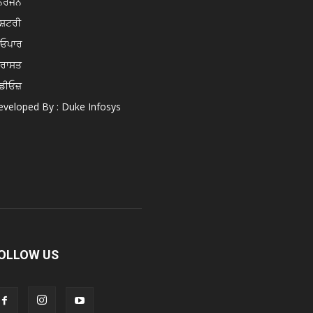
ੋਰੰਜਨ
ਸ਼ਟਰੀ
ਿਓਪਾਰ
ਿਰਾਸਤ
ਡੀਓਜ਼
veloped By : Duke Infosys
OLLOW US