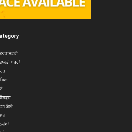
ategory
ਤਰਰਾਸ਼ਟਰੀ
ਾਲਤੀ ਖਬਰਾਂ
ਿਹਤ
ਿੱਖਿਆ
ਾਂ
ਡੀਗੜ੍ਹ
ਵਨ ਸ਼ੈਲੀ
ਜਾਬ
ਦਲੀਆਂ