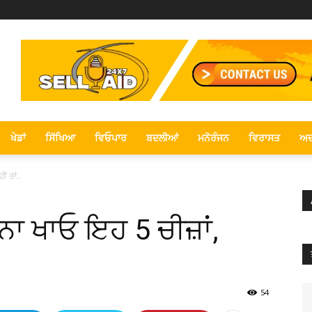
ਖੇਡਾਂ
ਸਿੱਖਿਆ
ਵਿਓਪਾਰ
ਬਦਲੀਆਂ
ਮਨੋਰੰਜਨ
ਵਿਰਾਸਤ
ਅਦ
ਂ ਤਾਂ..
 ਨਾ ਖਾਓ ਇਹ 5 ਚੀਜ਼ਾਂ,
54