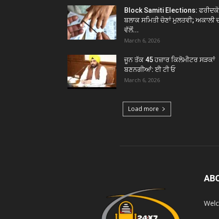
Block Samiti Elections: ਫਰੀਦਕ
ਬਲਾਕ ਸਮਿਤੀ ਚੋਣਾਂ ਮੁਲਤਵੀ; ਅਕਾਲੀ 
ਵੱਲੋਂ...
March 6, 2026
ਜੂਨ ਤੱਕ 45 ਹਜ਼ਾਰ ਕਿਲੋਮੀਟਰ ਸੜਕਾਂ
ਬਣਨਗੀਆਂ: ਈ ਟੀ ਓ
March 6, 2026
Load more
AB
Welc