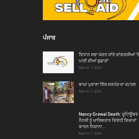
ਪੰਜਾਬ
ਵਿਧਾਨ ਸਭਾ ਘੇਰਨ ਜਾਂਦੇ ਕਾਂਗਰਸੀਆਂ ’ਤ
ਪਾਣੀ ਦੀਆਂ ਬੁਛਾੜਾਂ
March 7, 2026
ਬਾਘਾ ਪੁਰਾਣਾ ਵਿੱਚ ਸਰਪੰਚ ਦਾ ਕ/ਤਲ
March 7, 2026
Nancy Grewal Death: ਯੂਟਿਊਬਰ
ਨੈਨਸੀ ਨੂੰ ਖਾਲਿਸਤਾਨ ਵਿਰੋਧੀ ਵਿਚਾਰਾਂ
ਕਾਰਨ ਨਿਸ਼ਾਨਾ...
March 7, 2026