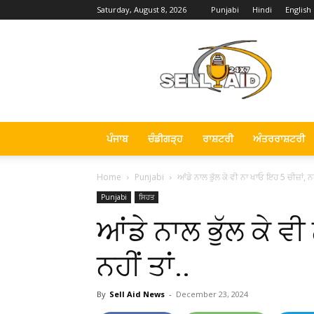
Saturday, August 8, 2026
Punjabi
Hindi
English
Sell
Aid
News
ਪੰਜਾਬ
ਚੰਡੀਗੜ੍ਹ
ਰਾਸ਼ਟਰੀ
ਅੰਤਰਰਾਸ਼ਟਰੀ
Home
Punjabi
ਆਂਡੇ ਨਾਲ ਭੁੱਲ ਕੇ ਵੀ ਨਾ ਖਾਓ ਇਹ 5 ਚੀਜ਼ਾਂ, ਨਹੀ
Punjabi
ਸਿਹਤ
ਆਂਡੇ ਨਾਲ ਭੁੱਲ ਕੇ ਵੀ
ਨਹੀਂ ਤਾਂ..
By
Sell Aid News
-
December 23, 2024