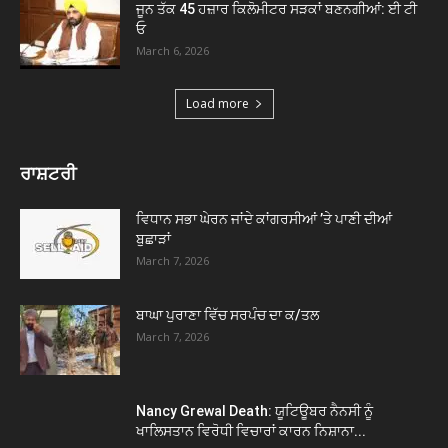
ਜੂਨ ਤੱਕ 45 ਹਜ਼ਾਰ ਕਿਲੋਮੀਟਰ ਸੜਕਾਂ ਬਣਨਗੀਆਂ: ਈ ਟੀ
ਓ
March 6, 2026
Load more
ਰਾਸ਼ਟਰੀ
ਵਿਧਾਨ ਸਭਾ ਘੇਰਨ ਜਾਂਦੇ ਕਾਂਗਰਸੀਆਂ ’ਤੇ ਪਾਣੀ ਦੀਆਂ
ਬੁਛਾੜਾਂ
March 7, 2026
ਬਾਘਾ ਪੁਰਾਣਾ ਵਿੱਚ ਸਰਪੰਚ ਦਾ ਕ/ਤਲ
March 7, 2026
Nancy Grewal Death: ਯੂਟਿਊਬਰ ਨੈਨਸੀ ਨੂੰ
ਖਾਲਿਸਤਾਨ ਵਿਰੋਧੀ ਵਿਚਾਰਾਂ ਕਾਰਨ ਨਿਸ਼ਾਨਾ...