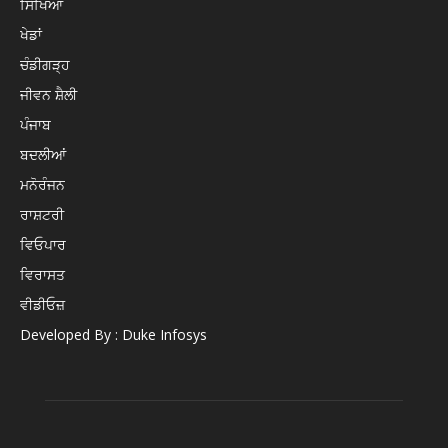
ਸਿੱਖਿਆ
ਖੇਡਾਂ
ਚੰਡੀਗੜ੍ਹ
ਜੀਵਨ ਸ਼ੈਲੀ
ਪੰਜਾਬ
ਬਦਲੀਆਂ
ਮਨੋਰੰਜਨ
ਰਾਸ਼ਟਰੀ
ਵਿਓਪਾਰ
ਵਿਰਾਸਤ
ਵੀਡੀਓਜ਼
Developed By : Duke Infosys