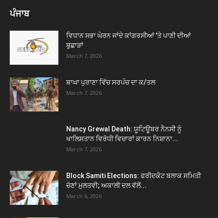
ਪੰਜਾਬ
ਵਿਧਾਨ ਸਭਾ ਘੇਰਨ ਜਾਂਦੇ ਕਾਂਗਰਸੀਆਂ ’ਤੇ ਪਾਣੀ ਦੀਆਂ
ਬੁਛਾੜਾਂ
March 7, 2026
ਬਾਘਾ ਪੁਰਾਣਾ ਵਿੱਚ ਸਰਪੰਚ ਦਾ ਕ/ਤਲ
March 7, 2026
Nancy Grewal Death: ਯੂਟਿਊਬਰ ਨੈਨਸੀ ਨੂੰ
ਖਾਲਿਸਤਾਨ ਵਿਰੋਧੀ ਵਿਚਾਰਾਂ ਕਾਰਨ ਨਿਸ਼ਾਨਾ...
March 7, 2026
Block Samiti Elections: ਫਰੀਦਕੋਟ ਬਲਾਕ ਸਮਿਤੀ
ਚੋਣਾਂ ਮੁਲਤਵੀ; ਅਕਾਲੀ ਦਲ ਵੱਲੋਂ...
March 6, 2026