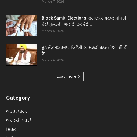
March 7, 2026
Block Samiti Elections: ਫਰੀਦਕੋਟ ਬਲਾਕ ਸਮਿਤੀ
ਚੋਣਾਂ ਮੁਲਤਵੀ; ਅਕਾਲੀ ਦਲ ਵੱਲੋਂ...
March 6, 2026
ਜੂਨ ਤੱਕ 45 ਹਜ਼ਾਰ ਕਿਲੋਮੀਟਰ ਸੜਕਾਂ ਬਣਨਗੀਆਂ: ਈ ਟੀ
ਓ
March 6, 2026
Load more
Category
ਅੰਤਰਰਾਸ਼ਟਰੀ
ਅਦਾਲਤੀ ਖਬਰਾਂ
ਸਿਹਤ