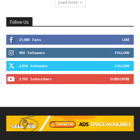
Load more
Follow Us
21,000
Fans
LIKE
930
Followers
FOLLOW
2,010
Followers
FOLLOW
3,150
Subscribers
SUBSCRIBE