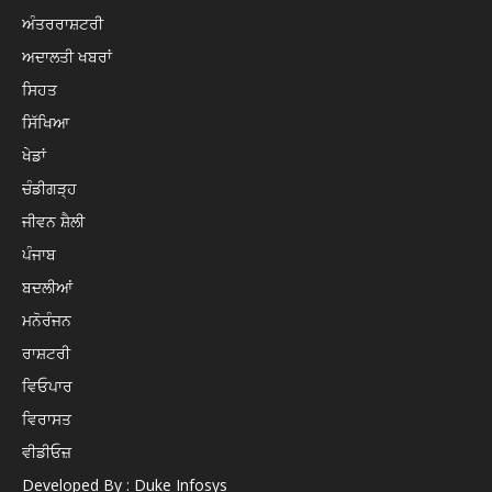
ਅੰਤਰਰਾਸ਼ਟਰੀ
ਅਦਾਲਤੀ ਖਬਰਾਂ
ਸਿਹਤ
ਸਿੱਖਿਆ
ਖੇਡਾਂ
ਚੰਡੀਗੜ੍ਹ
ਜੀਵਨ ਸ਼ੈਲੀ
ਪੰਜਾਬ
ਬਦਲੀਆਂ
ਮਨੋਰੰਜਨ
ਰਾਸ਼ਟਰੀ
ਵਿਓਪਾਰ
ਵਿਰਾਸਤ
ਵੀਡੀਓਜ਼
Developed By : Duke Infosys