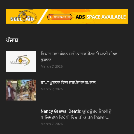
ਪੰਜਾਬ
ਵਿਧਾਨ ਸਭਾ ਘੇਰਨ ਜਾਂਦੇ ਕਾਂਗਰਸੀਆਂ ’ਤੇ ਪਾਣੀ ਦੀਆਂ
ਬੁਛਾੜਾਂ
March 7, 2026
ਬਾਘਾ ਪੁਰਾਣਾ ਵਿੱਚ ਸਰਪੰਚ ਦਾ ਕ/ਤਲ
March 7, 2026
Nancy Grewal Death: ਯੂਟਿਊਬਰ ਨੈਨਸੀ ਨੂੰ
ਖਾਲਿਸਤਾਨ ਵਿਰੋਧੀ ਵਿਚਾਰਾਂ ਕਾਰਨ ਨਿਸ਼ਾਨਾ...
March 7, 2026