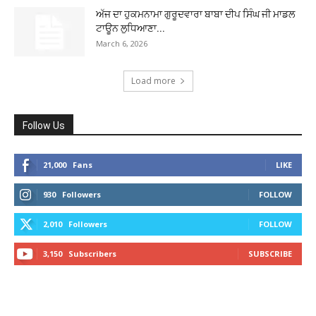
ਅੱਜ ਦਾ ਹੁਕਮਨਾਮਾ ਗੁਰੂਦਵਾਰਾ ਬਾਬਾ ਦੀਪ ਸਿੰਘ ਜੀ ਮਾਡਲ
ਟਾਊਨ ਲੁਧਿਆਣਾ...
March 6, 2026
Load more
Follow Us
21,000
Fans
LIKE
930
Followers
FOLLOW
2,010
Followers
FOLLOW
3,150
Subscribers
SUBSCRIBE