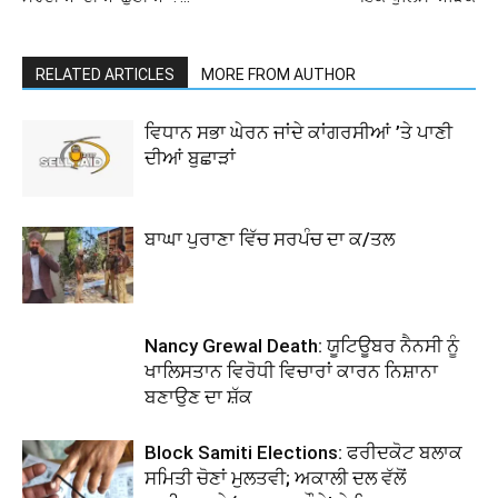
RELATED ARTICLES
MORE FROM AUTHOR
ਵਿਧਾਨ ਸਭਾ ਘੇਰਨ ਜਾਂਦੇ ਕਾਂਗਰਸੀਆਂ ’ਤੇ ਪਾਣੀ
ਦੀਆਂ ਬੁਛਾੜਾਂ
ਬਾਘਾ ਪੁਰਾਣਾ ਵਿੱਚ ਸਰਪੰਚ ਦਾ ਕ/ਤਲ
Nancy Grewal Death: ਯੂਟਿਊਬਰ ਨੈਨਸੀ ਨੂੰ
ਖਾਲਿਸਤਾਨ ਵਿਰੋਧੀ ਵਿਚਾਰਾਂ ਕਾਰਨ ਨਿਸ਼ਾਨਾ
ਬਣਾਉਣ ਦਾ ਸ਼ੱਕ
Block Samiti Elections: ਫਰੀਦਕੋਟ ਬਲਾਕ
ਸਮਿਤੀ ਚੋਣਾਂ ਮੁਲਤਵੀ; ਅਕਾਲੀ ਦਲ ਵੱਲੋਂ