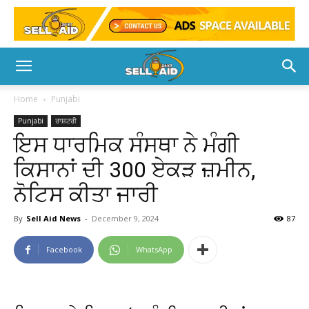
Home
Punjabi
Punjabi
ਰਾਸ਼ਟਰੀ
ਇਸ ਧਾਰਮਿਕ ਸੰਸਥਾ ਨੇ ਮੰਗੀ
ਕਿਸਾਨਾਂ ਦੀ 300 ਏਕੜ ਜ਼ਮੀਨ,
ਨੋਟਿਸ ਕੀਤਾ ਜਾਰੀ
By
Sell Aid News
-
December 9, 2024
87
Facebook
WhatsApp