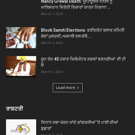
Nancy Grewal Death: ਯੂਟਿਊਬਰ ਨੈਨਸੀ ਨੂੰ
ਖਾਲਿਸਤਾਨ ਵਿਰੋਧੀ ਵਿਚਾਰਾਂ ਕਾਰਨ ਨਿਸ਼ਾਨਾ...
March 7, 2026
Block Samiti Elections: ਫਰੀਦਕੋਟ ਬਲਾਕ ਸਮਿਤੀ
ਚੋਣਾਂ ਮੁਲਤਵੀ; ਅਕਾਲੀ ਦਲ ਵੱਲੋਂ...
March 6, 2026
ਜੂਨ ਤੱਕ 45 ਹਜ਼ਾਰ ਕਿਲੋਮੀਟਰ ਸੜਕਾਂ ਬਣਨਗੀਆਂ: ਈ ਟੀ
ਓ
March 6, 2026
Load more
ਰਾਸ਼ਟਰੀ
ਵਿਧਾਨ ਸਭਾ ਘੇਰਨ ਜਾਂਦੇ ਕਾਂਗਰਸੀਆਂ ’ਤੇ ਪਾਣੀ ਦੀਆਂ
ਬੁਛਾੜਾਂ
March 7, 2026