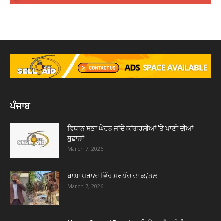
ਪੰਜਾਬ
ਵਿਧਾਨ ਸਭਾ ਘੇਰਨ ਜਾਂਦੇ ਕਾਂਗਰਸੀਆਂ ’ਤੇ ਪਾਣੀ ਦੀਆਂ
ਬੁਛਾੜਾਂ
March 7, 2026
ਬਾਘਾ ਪੁਰਾਣਾ ਵਿੱਚ ਸਰਪੰਚ ਦਾ ਕ/ਤਲ
March 7, 2026