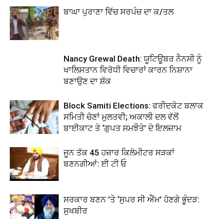
ਬਾਘਾ ਪੁਰਾਣਾ ਵਿੱਚ ਸਰਪੰਚ ਦਾ ਕ/ਤਲ
Nancy Grewal Death: ਯੂਟਿਊਬਰ ਨੈਨਸੀ ਨੂੰ
ਖਾਲਿਸਤਾਨ ਵਿਰੋਧੀ ਵਿਚਾਰਾਂ ਕਾਰਨ ਨਿਸ਼ਾਨਾ
ਬਣਾਉਣ ਦਾ ਸ਼ੱਕ
Block Samiti Elections: ਫਰੀਦਕੋਟ ਬਲਾਕ
ਸਮਿਤੀ ਚੋਣਾਂ ਮੁਲਤਵੀ; ਅਕਾਲੀ ਦਲ ਵੱਲੋਂ
ਬਾਈਕਾਟ ਤੇ ‘ਗੁਪਤ ਸਮਝੌਤੇ’ ਦੇ ਇਲਜ਼ਾਮ
ਜੂਨ ਤੱਕ 45 ਹਜ਼ਾਰ ਕਿਲੋਮੀਟਰ ਸੜਕਾਂ
ਬਣਨਗੀਆਂ: ਈ ਟੀ ਓ
ਸਰਕਾਰ ਬਣਨ ’ਤੇ ‘ਸੁਪਰ ਸੀ ਐੱਮ’ ਹੋਣਗੇ ਭੂੰਦੜ:
ਸੁਖਬੀਰ