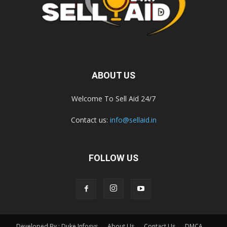
ABOUT US
Welcome To Sell Aid 24/7
Contact us:
info@sellaid.in
FOLLOW US
Developed By : Duke Infosys
About Us
Contact Us
DMCA