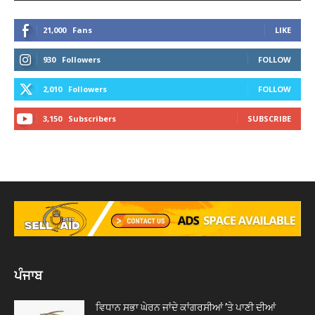
21,000
Fans
LIKE
930
Followers
FOLLOW
2,010
Followers
FOLLOW
3,150
Subscribers
SUBSCRIBE
ਪੰਜਾਬ
ਵਿਧਾਨ ਸਭਾ ਘੇਰਨ ਜਾਂਦੇ ਕਾਂਗਰਸੀਆਂ ’ਤੇ ਪਾਣੀ ਦੀਆਂ