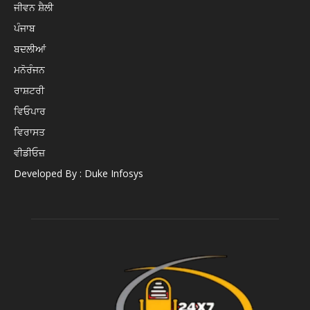
ਜੀਵਨ ਸ਼ੈਲੀ
ਪੰਜਾਬ
ਬਦਲੀਆਂ
ਮਨੋਰੰਜਨ
ਰਾਸ਼ਟਰੀ
ਵਿਓਪਾਰ
ਵਿਰਾਸਤ
ਵੀਡੀਓਜ਼
Developed By : Duke Infosys