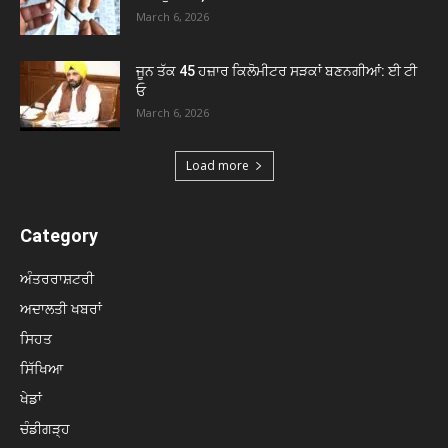
March 6, 2026
ਜੂਨ ਤੱਕ 45 ਹਜ਼ਾਰ ਕਿਲੋਮੀਟਰ ਸੜਕਾਂ ਬਣਨਗੀਆਂ: ਈ ਟੀ
ਓ
March 6, 2026
Load more
Category
ਅੰਤਰਰਾਸ਼ਟਰੀ
ਅਦਾਲਤੀ ਖਬਰਾਂ
ਸਿਹਤ
ਸਿੱਖਿਆ
ਖੇਡਾਂ
ਚੰਡੀਗੜ੍ਹ