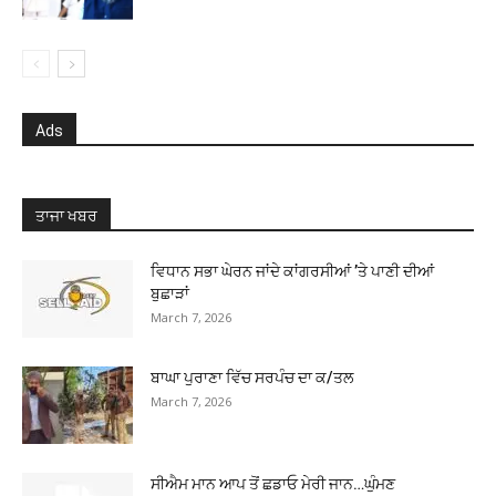
Ads
ਤਾਜਾ ਖਬਰ
ਵਿਧਾਨ ਸਭਾ ਘੇਰਨ ਜਾਂਦੇ ਕਾਂਗਰਸੀਆਂ ’ਤੇ ਪਾਣੀ ਦੀਆਂ
ਬੁਛਾੜਾਂ
March 7, 2026
ਬਾਘਾ ਪੁਰਾਣਾ ਵਿੱਚ ਸਰਪੰਚ ਦਾ ਕ/ਤਲ
March 7, 2026
ਸੀਐਮ ਮਾਨ ਆਪ ਤੋਂ ਛਡਾਓ ਮੇਰੀ ਜਾਨ…ਘੁੰਮਣ