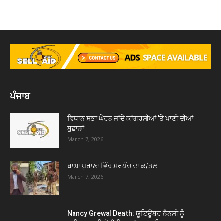
ਪੰਜਾਬ
ਵਿਧਾਨ ਸਭਾ ਘੇਰਨ ਜਾਂਦੇ ਕਾਂਗਰਸੀਆਂ ’ਤੇ ਪਾਣੀ ਦੀਆਂ
ਬੁਛਾੜਾਂ
March 7, 2026
ਬਾਘਾ ਪੁਰਾਣਾ ਵਿੱਚ ਸਰਪੰਚ ਦਾ ਕ/ਤਲ
March 7, 2026
Nancy Grewal Death: ਯੂਟਿਊਬਰ ਨੈਨਸੀ ਨੂੰ