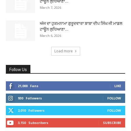
ਟਾਊਨ ਲੁਧਿਆਣਾ...
March 7, 2026
ਅੱਜ ਦਾ ਹੁਕਮਨਾਮਾ ਗੁਰੂਦਵਾਰਾ ਬਾਬਾ ਦੀਪ ਸਿੰਘ ਜੀ ਮਾਡਲ
ਟਾਊਨ ਲੁਧਿਆਣਾ...
March 6, 2026
Load more
Follow Us
21,000
Fans
LIKE
930
Followers
FOLLOW
2,010
Followers
FOLLOW
3,150
Subscribers
SUBSCRIBE