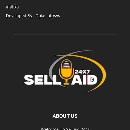
ਵੀਡੀਓਜ਼
Developed By : Duke Infosys
ABOUT US
Welcome To Sell Aid 24/7