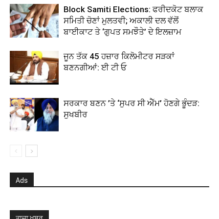
Block Samiti Elections: ਫਰੀਦਕੋਟ ਬਲਾਕ
ਸਮਿਤੀ ਚੋਣਾਂ ਮੁਲਤਵੀ; ਅਕਾਲੀ ਦਲ ਵੱਲੋਂ
ਬਾਈਕਾਟ ਤੇ ‘ਗੁਪਤ ਸਮਝੌਤੇ’ ਦੇ ਇਲਜ਼ਾਮ
ਜੂਨ ਤੱਕ 45 ਹਜ਼ਾਰ ਕਿਲੋਮੀਟਰ ਸੜਕਾਂ
ਬਣਨਗੀਆਂ: ਈ ਟੀ ਓ
ਸਰਕਾਰ ਬਣਨ ’ਤੇ ‘ਸੁਪਰ ਸੀ ਐੱਮ’ ਹੋਣਗੇ ਭੂੰਦੜ:
ਸੁਖਬੀਰ
Ads
ਤਾਜਾ ਖਬਰ