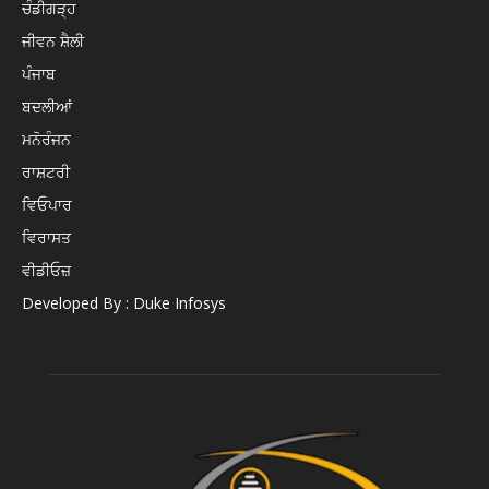
ਚੰਡੀਗੜ੍ਹ
ਜੀਵਨ ਸ਼ੈਲੀ
ਪੰਜਾਬ
ਬਦਲੀਆਂ
ਮਨੋਰੰਜਨ
ਰਾਸ਼ਟਰੀ
ਵਿਓਪਾਰ
ਵਿਰਾਸਤ
ਵੀਡੀਓਜ਼
Developed By : Duke Infosys