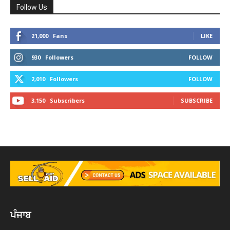
Follow Us
21,000
Fans
LIKE
930
Followers
FOLLOW
2,010
Followers
FOLLOW
3,150
Subscribers
SUBSCRIBE
ਪੰਜਾਬ