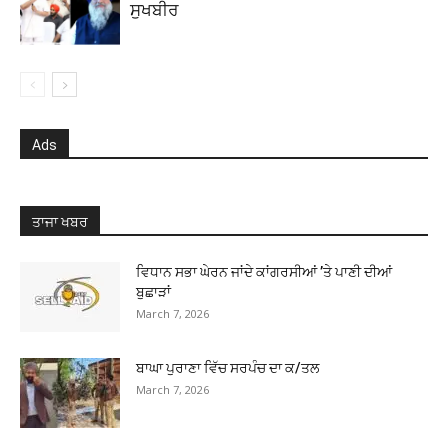
ਸੁਖਬੀਰ
Ads
ਤਾਜਾ ਖਬਰ
ਵਿਧਾਨ ਸਭਾ ਘੇਰਨ ਜਾਂਦੇ ਕਾਂਗਰਸੀਆਂ ’ਤੇ ਪਾਣੀ ਦੀਆਂ
ਬੁਛਾੜਾਂ
March 7, 2026
ਬਾਘਾ ਪੁਰਾਣਾ ਵਿੱਚ ਸਰਪੰਚ ਦਾ ਕ/ਤਲ
March 7, 2026