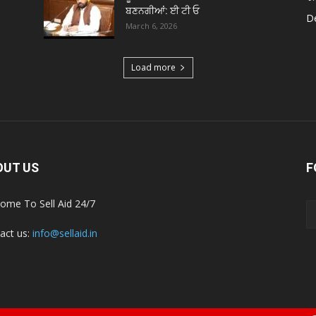
ਬਣਨਗੀਆਂ: ਈ ਟੀ ਓ
De
March 6, 2026
Load more
OUT US
F
ome To Sell Aid 24/7
act us:
info@sellaid.in