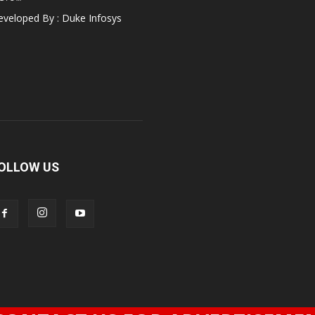
veloped By : Duke Infosys
OLLOW US