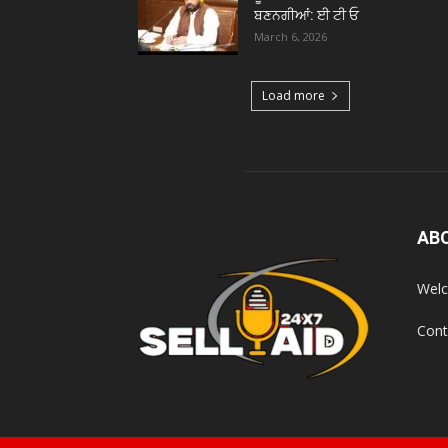
ਬਣਨਗੀਆਂ: ਈ ਟੀ ਓ
March 6, 2026
Load more
AB
Welc
Cont