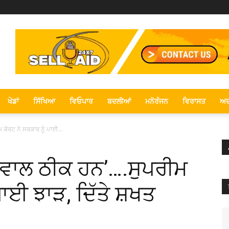
ਖੇਡਾਂ
ਸਿੱਖਿਆ
ਵਿਓਪਾਰ
ਬਦਲੀਆਂ
ਮਨੋਰੰਜਨ
ਵਿਰਾਸਤ
ਅਦ
ਮ ਕੋਰਟ ਨੇ ਸਰਕਾਰ ਨੂੰ ਪਾਈ...
ਡੱਲੇਵਾਲ ਠੀਕ ਹਨ’….ਸੁਪਰੀਮ
ਪਾਈ ਝਾੜ, ਦਿੱਤੇ ਸ਼ਖਤ