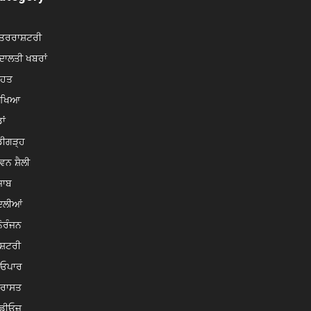
ਤਰਰਾਸ਼ਟਰੀ
ਾਲਤੀ ਖਬਰਾਂ
ਿਹਤ
ਿੱਖਿਆ
ਾਂ
ਡੀਗੜ੍ਹ
ਵਨ ਸ਼ੈਲੀ
ਜਾਬ
ਦਲੀਆਂ
ੋਰੰਜਨ
ਸ਼ਟਰੀ
ਿਓਪਾਰ
ਿਰਾਸਤ
ਡੀਓਜ਼