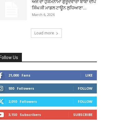
ਅੱਜ ਦਾ ਹੁਕਮਨਾਮਾ ਗੁਰੂਦਵਾਰਾ ਬਾਬਾ ਦੀਪ
ਸਿੰਘ ਜੀ ਮਾਡਲ ਟਾਊਨ ਲੁਧਿਆਣਾ...
March 6, 2026
Load more
Follow Us
21,000
Fans
LIKE
930
Followers
FOLLOW
2,010
Followers
FOLLOW
3,150
Subscribers
SUBSCRIBE