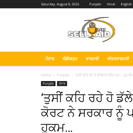
Saturday, August 8, 2026
Punjabi
Hindi
English
Sell
Aid
News
ਪੰਜਾਬ
ਚੰਡੀਗੜ੍ਹ
ਰਾਸ਼ਟਰੀ
ਅੰਤਰਰਾਸ਼ਟਰੀ
Home
Punjabi
‘ਤੁਸੀਂ ਕਹਿ ਰਹੇ ਹੋ ਡੱਲੇਵਾਲ ਠੀਕ ਹਨ’….ਸੁਪਰੀ
Punjabi
ਪੰਜਾਬ
‘ਤੁਸੀਂ ਕਹਿ ਰਹੇ ਹੋ 
ਕੋਰਟ ਨੇ ਸਰਕਾਰ ਨੂੰ 
ਹੁਕਮ…