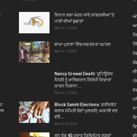
ੇ
ਵਿਧਾਨ ਸਭਾ ਘੇਰਨ ਜਾਂਦੇ ਕਾਂਗਰਸੀਆਂ ’ਤੇ
ਅੰ
ਪਾਣੀ ਦੀਆਂ ਬੁਛਾੜਾਂ
ਅਦ
March 7, 2026
ਸ
ਸ
ਬਾਘਾ ਪੁਰਾਣਾ ਵਿੱਚ ਸਰਪੰਚ ਦਾ ਕ/ਤਲ
March 7, 2026
ਖੇਡ
ਚੰ
ਜੀ
Nancy Grewal Death: ਯੂਟਿਊਬਰ
ਨੈਨਸੀ ਨੂੰ ਖਾਲਿਸਤਾਨ ਵਿਰੋਧੀ ਵਿਚਾਰਾਂ
ਪੰ
ਕਾਰਨ ਨਿਸ਼ਾਨਾ...
ਬ
March 7, 2026
ਮਨ
ੋਟ
Block Samiti Elections: ਫਰੀਦਕੋਟ
ਰਾ
ਦਲ
ਬਲਾਕ ਸਮਿਤੀ ਚੋਣਾਂ ਮੁਲਤਵੀ; ਅਕਾਲੀ ਦਲ
ਵੱਲੋਂ...
ਵ
March 6, 2026
ਵ
ਵੀ
ਜੂਨ ਤੱਕ 45 ਹਜ਼ਾਰ ਕਿਲੋਮੀਟਰ ਸੜਕਾਂ