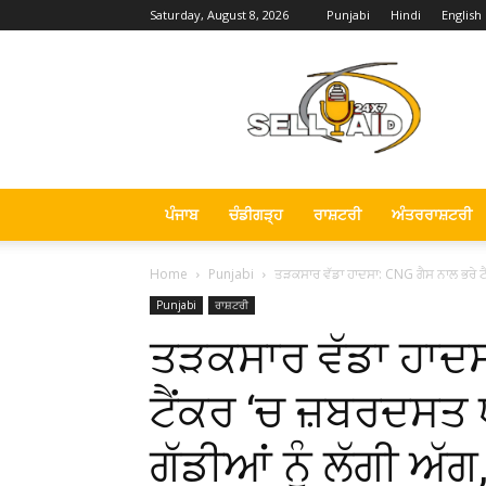
Saturday, August 8, 2026
Punjabi
Hindi
English
Sell
Aid
News
ਪੰਜਾਬ
ਚੰਡੀਗੜ੍ਹ
ਰਾਸ਼ਟਰੀ
ਅੰਤਰਰਾਸ਼ਟਰੀ
Home
Punjabi
ਤੜਕਸਾਰ ਵੱਡਾ ਹਾਦਸਾ: CNG ਗੈਸ ਨਾਲ ਭਰੇ ਟ
Punjabi
ਰਾਸ਼ਟਰੀ
ਤੜਕਸਾਰ ਵੱਡਾ ਹਾਦਸ
ਟੈਂਕਰ ‘ਚ ਜ਼ਬਰਦਸਤ
ਗੱਡੀਆਂ ਨੂੰ ਲੱਗੀ ਅੱ