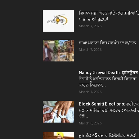
ਵਿਧਾਨ ਸਭਾ ਘੇਰਨ ਜਾਂਦੇ ਕਾਂਗਰਸੀਆਂ ’ਤ
ਪਾਣੀ ਦੀਆਂ ਬੁਛਾੜਾਂ
March 7, 2026
ਬਾਘਾ ਪੁਰਾਣਾ ਵਿੱਚ ਸਰਪੰਚ ਦਾ ਕ/ਤਲ
March 7, 2026
Nancy Grewal Death: ਯੂਟਿਊਬਰ
ਨੈਨਸੀ ਨੂੰ ਖਾਲਿਸਤਾਨ ਵਿਰੋਧੀ ਵਿਚਾਰਾਂ
ਕਾਰਨ ਨਿਸ਼ਾਨਾ...
March 7, 2026
Block Samiti Elections: ਫਰੀਦਕ
ਬਲਾਕ ਸਮਿਤੀ ਚੋਣਾਂ ਮੁਲਤਵੀ; ਅਕਾਲੀ 
ਵੱਲੋਂ...
March 6, 2026
ਜੂਨ ਤੱਕ 45 ਹਜ਼ਾਰ ਕਿਲੋਮੀਟਰ ਸੜਕਾਂ