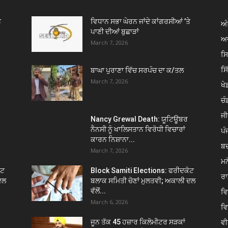
ੇ
ਵਿਧਾਨ ਸਭਾ ਘੇਰਨ ਜਾਂਦੇ ਕਾਂਗਰਸੀਆਂ ’ਤੇ
ਅੰ
ਪਾਣੀ ਦੀਆਂ ਬੁਛਾੜਾਂ
ਅਦ
March 7, 2026
ਸ
ਸ
ਬਾਘਾ ਪੁਰਾਣਾ ਵਿੱਚ ਸਰਪੰਚ ਦਾ ਕ/ਤਲ
March 7, 2026
ਖੇਡ
ਚੰ
ਜੀ
Nancy Grewal Death: ਯੂਟਿਊਬਰ
ਨੈਨਸੀ ਨੂੰ ਖਾਲਿਸਤਾਨ ਵਿਰੋਧੀ ਵਿਚਾਰਾਂ
ਪੰ
ਕਾਰਨ ਨਿਸ਼ਾਨਾ...
ਬ
March 7, 2026
ਮਨ
ੋਟ
Block Samiti Elections: ਫਰੀਦਕੋਟ
ਰਾ
ਦਲ
ਬਲਾਕ ਸਮਿਤੀ ਚੋਣਾਂ ਮੁਲਤਵੀ; ਅਕਾਲੀ ਦਲ
ਵੱਲੋਂ...
ਵ
March 6, 2026
ਵ
ਵੀ
ਜੂਨ ਤੱਕ 45 ਹਜ਼ਾਰ ਕਿਲੋਮੀਟਰ ਸੜਕਾਂ