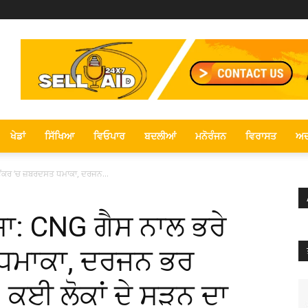
ਖੇਡਾਂ
ਸਿੱਖਿਆ
ਵਿਓਪਾਰ
ਬਦਲੀਆਂ
ਮਨੋਰੰਜਨ
ਵਿਰਾਸਤ
ਅਦ
ੈਂਕਰ ‘ਚ ਜ਼ਬਰਦਸਤ ਧਮਾਕਾ, ਦਰਜਨ...
ਾ: CNG ਗੈਸ ਨਾਲ ਭਰੇ
 ਧਮਾਕਾ, ਦਰਜਨ ਭਰ
ਗ, ਕਈ ਲੋਕਾਂ ਦੇ ਸੜਨ ਦਾ