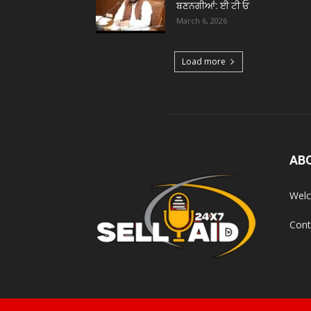
ਬਣਨਗੀਆਂ: ਈ ਟੀ ਓ
March 6, 2026
Load more
AB
Welc
Cont