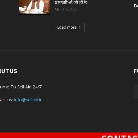
ਬਣਨਗੀਆਂ: ਈ ਟੀ ਓ
De
March 6, 2026
Load more
OUT US
F
ome To Sell Aid 24/7
act us:
info@sellaid.in