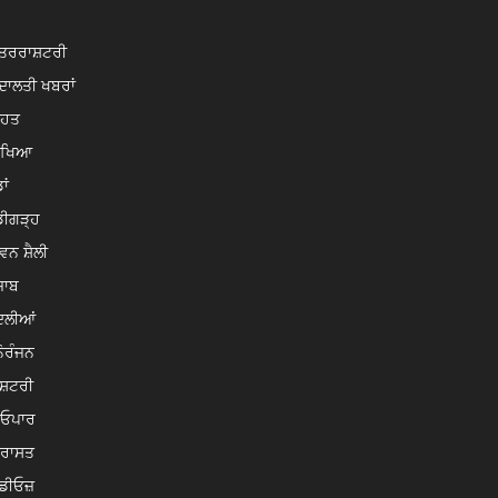
ਤਰਰਾਸ਼ਟਰੀ
ਾਲਤੀ ਖਬਰਾਂ
ਿਹਤ
ਿੱਖਿਆ
ਾਂ
ਡੀਗੜ੍ਹ
ਵਨ ਸ਼ੈਲੀ
ਜਾਬ
ਦਲੀਆਂ
ੋਰੰਜਨ
ਸ਼ਟਰੀ
ਿਓਪਾਰ
ਿਰਾਸਤ
ਡੀਓਜ਼