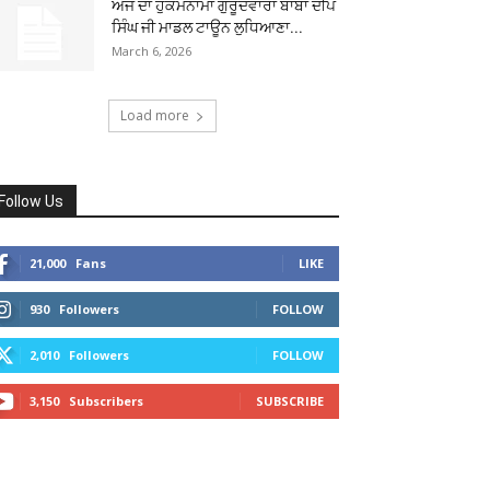
ਅੱਜ ਦਾ ਹੁਕਮਨਾਮਾ ਗੁਰੂਦਵਾਰਾ ਬਾਬਾ ਦੀਪ
ਸਿੰਘ ਜੀ ਮਾਡਲ ਟਾਊਨ ਲੁਧਿਆਣਾ...
March 6, 2026
Load more
Follow Us
21,000
Fans
LIKE
930
Followers
FOLLOW
2,010
Followers
FOLLOW
3,150
Subscribers
SUBSCRIBE