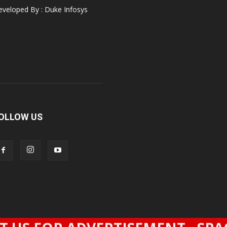
veloped By : Duke Infosys
OLLOW US