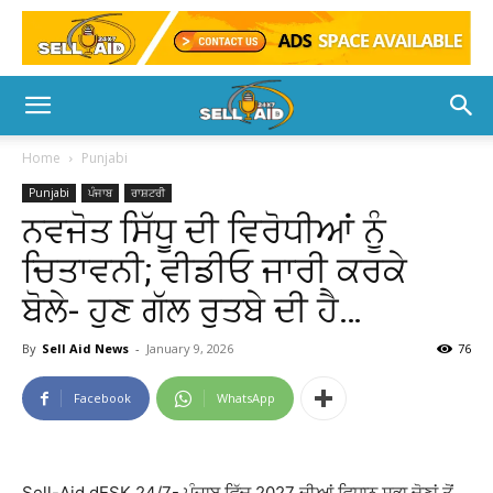
Home
Punjabi
Punjabi
ਪੰਜਾਬ
ਰਾਸ਼ਟਰੀ
ਨਵਜੋਤ ਸਿੱਧੂ ਦੀ ਵਿਰੋਧੀਆਂ ਨੂੰ
ਚਿਤਾਵਨੀ; ਵੀਡੀਓ ਜਾਰੀ ਕਰਕੇ
ਬੋਲੇ- ਹੁਣ ਗੱਲ ਰੁਤਬੇ ਦੀ ਹੈ…
By
Sell Aid News
-
January 9, 2026
76
Facebook
WhatsApp
Sell-Aid dESK 24/7- ਪੰਜਾਬ ਵਿੱਚ 2027 ਦੀਆਂ ਵਿਧਾਨ ਸਭਾ ਚੋਣਾਂ ਤੋਂ