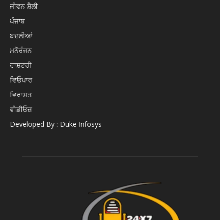
ਜੀਵਨ ਸ਼ੈਲੀ
ਪੰਜਾਬ
ਬਦਲੀਆਂ
ਮਨੋਰੰਜਨ
ਰਾਸ਼ਟਰੀ
ਵਿਓਪਾਰ
ਵਿਰਾਸਤ
ਵੀਡੀਓਜ਼
Developed By : Duke Infosys