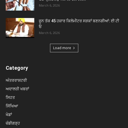
March 6, 2026
ਜੂਨ ਤੱਕ 45 ਹਜ਼ਾਰ ਕਿਲੋਮੀਟਰ ਸੜਕਾਂ ਬਣਨਗੀਆਂ: ਈ ਟੀ
ਓ
March 6, 2026
Load more
Category
ਅੰਤਰਰਾਸ਼ਟਰੀ
ਅਦਾਲਤੀ ਖਬਰਾਂ
ਸਿਹਤ
ਸਿੱਖਿਆ
ਖੇਡਾਂ
ਚੰਡੀਗੜ੍ਹ