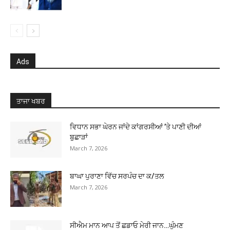
Ads
ਤਾਜਾ ਖਬਰ
ਵਿਧਾਨ ਸਭਾ ਘੇਰਨ ਜਾਂਦੇ ਕਾਂਗਰਸੀਆਂ ’ਤੇ ਪਾਣੀ ਦੀਆਂ
ਬੁਛਾੜਾਂ
March 7, 2026
ਬਾਘਾ ਪੁਰਾਣਾ ਵਿੱਚ ਸਰਪੰਚ ਦਾ ਕ/ਤਲ
March 7, 2026
ਸੀਐਮ ਮਾਨ ਆਪ ਤੋਂ ਛਡਾਓ ਮੇਰੀ ਜਾਨ…ਘੁੰਮਣ