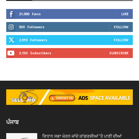
21,000
Fans
LIKE
930
Followers
FOLLOW
2,010
Followers
FOLLOW
3,150
Subscribers
SUBSCRIBE
ਪੰਜਾਬ
ਵਿਧਾਨ ਸਭਾ ਘੇਰਨ ਜਾਂਦੇ ਕਾਂਗਰਸੀਆਂ ’ਤੇ ਪਾਣੀ ਦੀਆਂ