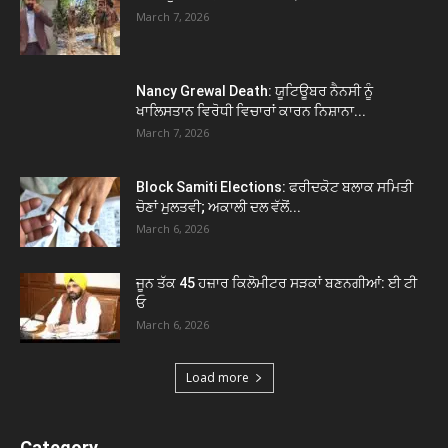
March 7, 2026
Nancy Grewal Death: ਯੂਟਿਊਬਰ ਨੈਨਸੀ ਨੂੰ
ਖਾਲਿਸਤਾਨ ਵਿਰੋਧੀ ਵਿਚਾਰਾਂ ਕਾਰਨ ਨਿਸ਼ਾਨਾ...
March 7, 2026
Block Samiti Elections: ਫਰੀਦਕੋਟ ਬਲਾਕ ਸਮਿਤੀ
ਚੋਣਾਂ ਮੁਲਤਵੀ; ਅਕਾਲੀ ਦਲ ਵੱਲੋਂ...
March 6, 2026
ਜੂਨ ਤੱਕ 45 ਹਜ਼ਾਰ ਕਿਲੋਮੀਟਰ ਸੜਕਾਂ ਬਣਨਗੀਆਂ: ਈ ਟੀ
ਓ
March 6, 2026
Load more
Category