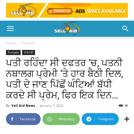
Home
Punjabi
Punjabi
ਰਾਸ਼ਟਰੀ
ਪਤੀ ਰਹਿੰਦਾ ਸੀ ਦਫਤਰ ‘ਚ, ਪਤਨੀ
ਨਬਾਲਗ ਪ੍ਰੇਮੀ ‘ਤੇ ਹਾਰ ਬੈਠੀ ਦਿਲ,
ਪਤੀ ਦੇ ਜਾਣ ਪਿੱਛੋਂ ਘੰਟਿਆਂ ਬੱਧੀ
ਕਰਦੇ ਸੀ ਪ੍ਰੇਮ, ਫਿਰ ਇਕ ਦਿਨ…
By
Sell Aid News
-
January 7, 2025
50
Facebook
WhatsApp
Telegram