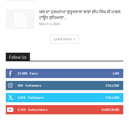
ਅੱਜ ਦਾ ਹੁਕਮਨਾਮਾ ਗੁਰੂਦਵਾਰਾ ਬਾਬਾ ਦੀਪ ਸਿੰਘ ਜੀ ਮਾਡਲ
ਟਾਊਨ ਲੁਧਿਆਣਾ...
March 6, 2026
Load more
Follow Us
21,000
Fans
LIKE
930
Followers
FOLLOW
2,010
Followers
FOLLOW
3,150
Subscribers
SUBSCRIBE