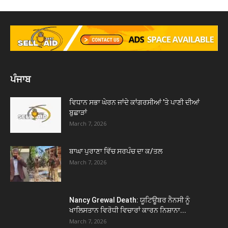
ਪੰਜਾਬ
ਵਿਧਾਨ ਸਭਾ ਘੇਰਨ ਜਾਂਦੇ ਕਾਂਗਰਸੀਆਂ ’ਤੇ ਪਾਣੀ ਦੀਆਂ
ਬੁਛਾੜਾਂ
March 7, 2026
ਬਾਘਾ ਪੁਰਾਣਾ ਵਿੱਚ ਸਰਪੰਚ ਦਾ ਕ/ਤਲ
March 7, 2026
Nancy Grewal Death: ਯੂਟਿਊਬਰ ਨੈਨਸੀ ਨੂੰ
ਖਾਲਿਸਤਾਨ ਵਿਰੋਧੀ ਵਿਚਾਰਾਂ ਕਾਰਨ ਨਿਸ਼ਾਨਾ...
March 7, 2026