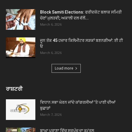
Block Samiti Elections: ਫਰੀਦਕੋਟ ਬਲਾਕ ਸਮਿਤੀ
ਚੋਣਾਂ ਮੁਲਤਵੀ; ਅਕਾਲੀ ਦਲ ਵੱਲੋਂ...
March 6, 2026
ਜੂਨ ਤੱਕ 45 ਹਜ਼ਾਰ ਕਿਲੋਮੀਟਰ ਸੜਕਾਂ ਬਣਨਗੀਆਂ: ਈ ਟੀ
ਓ
March 6, 2026
Load more
ਰਾਸ਼ਟਰੀ
ਵਿਧਾਨ ਸਭਾ ਘੇਰਨ ਜਾਂਦੇ ਕਾਂਗਰਸੀਆਂ ’ਤੇ ਪਾਣੀ ਦੀਆਂ
ਬੁਛਾੜਾਂ
March 7, 2026
ਬਾਘਾ ਪੁਰਾਣਾ ਵਿੱਚ ਸਰਪੰਚ ਦਾ ਕ/ਤਲ