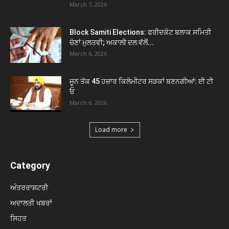
March 7, 2026
Block Samiti Elections: ਫਰੀਦਕੋਟ ਬਲਾਕ ਸਮਿਤੀ
ਚੋਣਾਂ ਮੁਲਤਵੀ; ਅਕਾਲੀ ਦਲ ਵੱਲੋਂ...
March 6, 2026
ਜੂਨ ਤੱਕ 45 ਹਜ਼ਾਰ ਕਿਲੋਮੀਟਰ ਸੜਕਾਂ ਬਣਨਗੀਆਂ: ਈ ਟੀ
ਓ
March 6, 2026
Load more
Category
ਅੰਤਰਰਾਸ਼ਟਰੀ
ਅਦਾਲਤੀ ਖਬਰਾਂ
ਸਿਹਤ