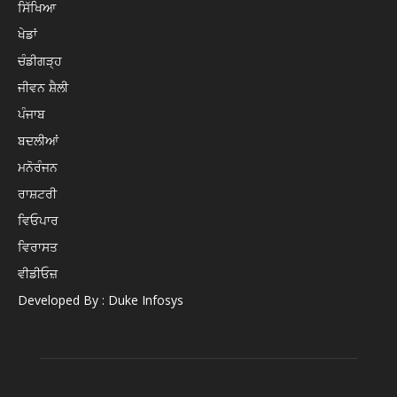
ਸਿੱਖਿਆ
ਖੇਡਾਂ
ਚੰਡੀਗੜ੍ਹ
ਜੀਵਨ ਸ਼ੈਲੀ
ਪੰਜਾਬ
ਬਦਲੀਆਂ
ਮਨੋਰੰਜਨ
ਰਾਸ਼ਟਰੀ
ਵਿਓਪਾਰ
ਵਿਰਾਸਤ
ਵੀਡੀਓਜ਼
Developed By : Duke Infosys