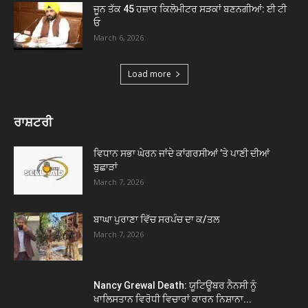
ਜੂਨ ਤੱਕ 45 ਹਜ਼ਾਰ ਕਿਲੋਮੀਟਰ ਸੜਕਾਂ ਬਣਨਗੀਆਂ: ਈ ਟੀ
ਓ
March 6, 2026
Load more
ਰਾਸ਼ਟਰੀ
ਵਿਧਾਨ ਸਭਾ ਘੇਰਨ ਜਾਂਦੇ ਕਾਂਗਰਸੀਆਂ ’ਤੇ ਪਾਣੀ ਦੀਆਂ
ਬੁਛਾੜਾਂ
March 7, 2026
ਬਾਘਾ ਪੁਰਾਣਾ ਵਿੱਚ ਸਰਪੰਚ ਦਾ ਕ/ਤਲ
March 7, 2026
Nancy Grewal Death: ਯੂਟਿਊਬਰ ਨੈਨਸੀ ਨੂੰ
ਖਾਲਿਸਤਾਨ ਵਿਰੋਧੀ ਵਿਚਾਰਾਂ ਕਾਰਨ ਨਿਸ਼ਾਨਾ...