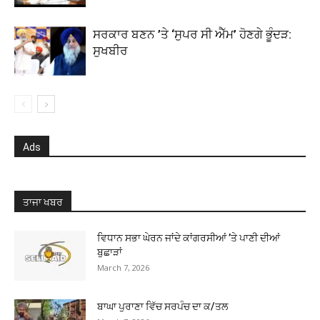
ਸਰਕਾਰ ਬਣਨ ’ਤੇ ‘ਸੁਪਰ ਸੀ ਐੱਮ’ ਹੋਣਗੇ ਭੂੰਦੜ:
ਸੁਖਬੀਰ
Ads
ਤਾਜਾ ਖਬਰ
ਵਿਧਾਨ ਸਭਾ ਘੇਰਨ ਜਾਂਦੇ ਕਾਂਗਰਸੀਆਂ ’ਤੇ ਪਾਣੀ ਦੀਆਂ
ਬੁਛਾੜਾਂ
March 7, 2026
ਬਾਘਾ ਪੁਰਾਣਾ ਵਿੱਚ ਸਰਪੰਚ ਦਾ ਕ/ਤਲ