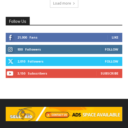
Load more
Follow Us
21,000
Fans
LIKE
930
Followers
FOLLOW
2,010
Followers
FOLLOW
3,150
Subscribers
SUBSCRIBE