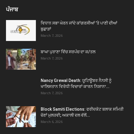
ਪੰਜਾਬ
ਵਿਧਾਨ ਸਭਾ ਘੇਰਨ ਜਾਂਦੇ ਕਾਂਗਰਸੀਆਂ ’ਤੇ ਪਾਣੀ ਦੀਆਂ
ਬੁਛਾੜਾਂ
March 7, 2026
ਬਾਘਾ ਪੁਰਾਣਾ ਵਿੱਚ ਸਰਪੰਚ ਦਾ ਕ/ਤਲ
March 7, 2026
Nancy Grewal Death: ਯੂਟਿਊਬਰ ਨੈਨਸੀ ਨੂੰ
ਖਾਲਿਸਤਾਨ ਵਿਰੋਧੀ ਵਿਚਾਰਾਂ ਕਾਰਨ ਨਿਸ਼ਾਨਾ...
March 7, 2026
Block Samiti Elections: ਫਰੀਦਕੋਟ ਬਲਾਕ ਸਮਿਤੀ
ਚੋਣਾਂ ਮੁਲਤਵੀ; ਅਕਾਲੀ ਦਲ ਵੱਲੋਂ...
March 6, 2026