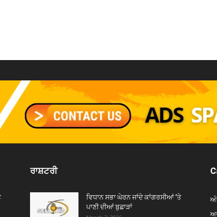
ਰਾਸ਼ਟਰੀ
C
ੇ
ਵਿਧਾਨ ਸਭਾ ਘੇਰਨ ਜਾਂਦੇ ਕਾਂਗਰਸੀਆਂ ’ਤੇ
ਅੰ
ਪਾਣੀ ਦੀਆਂ ਬੁਛਾੜਾਂ
ਅਦ