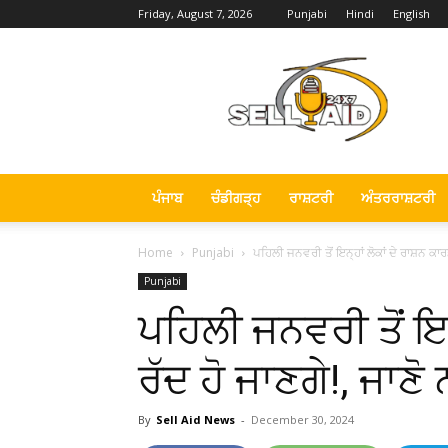
Friday, August 7, 2026
Punjabi
Hindi
English
Sell
Aid
News
ਪੰਜਾਬ
ਚੰਡੀਗੜ੍ਹ
ਰਾਸ਼ਟਰੀ
ਅੰਤਰਰਾਸ਼ਟਰੀ
Home
Punjabi
ਪਹਿਲੀ ਜਨਵਰੀ ਤੋਂ ਇਨ੍ਹਾਂ ਲੋਕਾਂ ਦੇ ਰਾਸ਼ਨ ਕਾਰਡ
Punjabi
ਪਹਿਲੀ ਜਨਵਰੀ ਤੋਂ ਇਨ
ਰੱਦ ਹੋ ਜਾਣਗੇ!, ਜਾਣੋ 
By
Sell Aid News
-
December 30, 2024