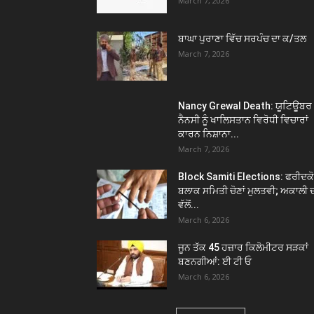
March 7, 2026
ਬਾਘਾ ਪੁਰਾਣਾ ਵਿੱਚ ਸਰਪੰਚ ਦਾ ਕ/ਤਲ
March 7, 2026
Nancy Grewal Death: ਯੂਟਿਊਬਰ
ਨੈਨਸੀ ਨੂੰ ਖਾਲਿਸਤਾਨ ਵਿਰੋਧੀ ਵਿਚਾਰਾਂ
ਕਾਰਨ ਨਿਸ਼ਾਨਾ...
March 7, 2026
Block Samiti Elections: ਫਰੀਦਕ
ਬਲਾਕ ਸਮਿਤੀ ਚੋਣਾਂ ਮੁਲਤਵੀ; ਅਕਾਲੀ 
ਵੱਲੋਂ...
March 6, 2026
ਜੂਨ ਤੱਕ 45 ਹਜ਼ਾਰ ਕਿਲੋਮੀਟਰ ਸੜਕਾਂ
ਬਣਨਗੀਆਂ: ਈ ਟੀ ਓ
March 6, 2026