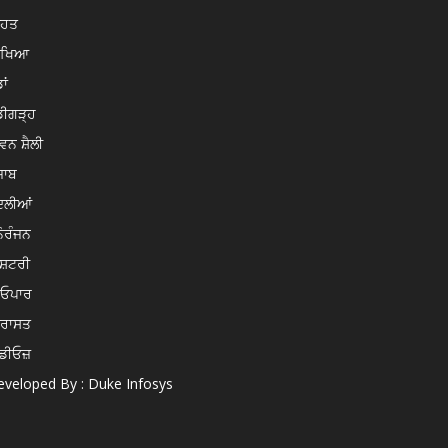
ਿਹਤ
ਿੱਖਿਆ
ਾਂ
ਡੀਗੜ੍ਹ
ਵਨ ਸ਼ੈਲੀ
ਜਾਬ
ਦਲੀਆਂ
ੋਰੰਜਨ
ਸ਼ਟਰੀ
ਿਓਪਾਰ
ਿਰਾਸਤ
ਡੀਓਜ਼
veloped By : Duke Infosys