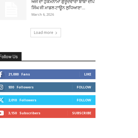
ਅੱਜ ਦਾ ਹੁਕਮਨਾਮਾ ਗੁਰੂਦਵਾਰਾ ਬਾਬਾ ਦੀਪ
ਸਿੰਘ ਜੀ ਮਾਡਲ ਟਾਊਨ ਲੁਧਿਆਣਾ...
March 6, 2026
Load more
Follow Us
21,000
Fans
LIKE
930
Followers
FOLLOW
2,010
Followers
FOLLOW
3,150
Subscribers
SUBSCRIBE