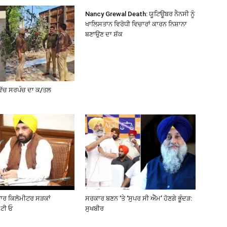
Nancy Grewal Death: ਯੂਟਿਊਬਰ ਨੈਨਸੀ ਨੂੰ
ਖਾਲਿਸਤਾਨ ਵਿਰੋਧੀ ਵਿਚਾਰਾਂ ਕਾਰਨ ਨਿਸ਼ਾਨਾ
ਬਣਾਉਣ ਦਾ ਸ਼ੱਕ
ਵਿੱਚ ਸਰਪੰਚ ਦਾ ਕ/ਤਲ
ਜ਼ਾਰ ਕਿਲੋਮੀਟਰ ਸੜਕਾਂ
ਸਰਕਾਰ ਬਣਨ ’ਤੇ ‘ਸੁਪਰ ਸੀ ਐੱਮ’ ਹੋਣਗੇ ਭੂੰਦੜ:
ਟੀ ਓ
ਸੁਖਬੀਰ