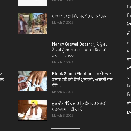
March 7, 2026
ਸ
ਸ
ਬਾਘਾ ਪੁਰਾਣਾ ਵਿੱਚ ਸਰਪੰਚ ਦਾ ਕ/ਤਲ
March 7, 2026
ਖੇਡ
ਚੰ
ਜੀ
Nancy Grewal Death: ਯੂਟਿਊਬਰ
ਨੈਨਸੀ ਨੂੰ ਖਾਲਿਸਤਾਨ ਵਿਰੋਧੀ ਵਿਚਾਰਾਂ
ਪੰ
ਕਾਰਨ ਨਿਸ਼ਾਨਾ...
ਬ
March 7, 2026
ਮਨ
ੋਟ
Block Samiti Elections: ਫਰੀਦਕੋਟ
ਰਾ
ਦਲ
ਬਲਾਕ ਸਮਿਤੀ ਚੋਣਾਂ ਮੁਲਤਵੀ; ਅਕਾਲੀ ਦਲ
ਵੱਲੋਂ...
ਵ
March 6, 2026
ਵ
ਵੀ
ਜੂਨ ਤੱਕ 45 ਹਜ਼ਾਰ ਕਿਲੋਮੀਟਰ ਸੜਕਾਂ
ਬਣਨਗੀਆਂ: ਈ ਟੀ ਓ
De
March 6, 2026