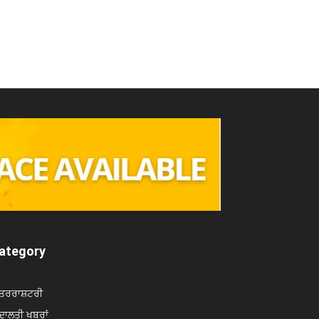
ategory
ਤਰਰਾਸ਼ਟਰੀ
ਾਲਤੀ ਖਬਰਾਂ