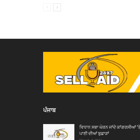
ਪੰਜਾਬ
ਵਿਧਾਨ ਸਭਾ ਘੇਰਨ ਜਾਂਦੇ ਕਾਂਗਰਸੀਆਂ ’ਤ
ਪਾਣੀ ਦੀਆਂ ਬੁਛਾੜਾਂ