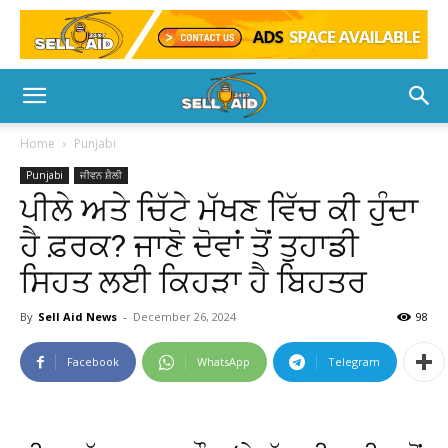
Home
Punjabi
Punjabi
ਜੀਵਨ ਸ਼ੈਲੀ
ਪੀਲੇ ਅਤੇ ਚਿੱਟੇ ਮੱਖਣ ਵਿੱਚ ਕੀ ਹੁੰਦਾ
ਹੈ ਫ਼ਰਕ? ਜਾਣੋ ਦੋਵਾਂ ਤੋਂ ਤੁਹਾਡੀ
ਸਿਹਤ ਲਈ ਕਿਹੜਾ ਹੈ ਬਿਹਤਰ
By
Sell Aid News
-
December 26, 2024
98
Facebook
WhatsApp
Telegram