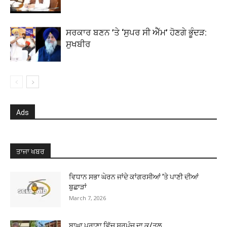
ਸਰਕਾਰ ਬਣਨ ’ਤੇ ‘ਸੁਪਰ ਸੀ ਐੱਮ’ ਹੋਣਗੇ ਭੂੰਦੜ:
ਸੁਖਬੀਰ
Ads
ਤਾਜਾ ਖਬਰ
ਵਿਧਾਨ ਸਭਾ ਘੇਰਨ ਜਾਂਦੇ ਕਾਂਗਰਸੀਆਂ ’ਤੇ ਪਾਣੀ ਦੀਆਂ
ਬੁਛਾੜਾਂ
March 7, 2026
ਬਾਘਾ ਪੁਰਾਣਾ ਵਿੱਚ ਸਰਪੰਚ ਦਾ ਕ/ਤਲ