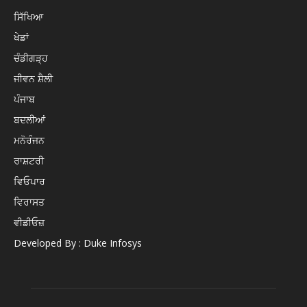
ਸਿੱਖਿਆ
ਖੇਡਾਂ
ਚੰਡੀਗੜ੍ਹ
ਜੀਵਨ ਸ਼ੈਲੀ
ਪੰਜਾਬ
ਬਦਲੀਆਂ
ਮਨੋਰੰਜਨ
ਰਾਸ਼ਟਰੀ
ਵਿਓਪਾਰ
ਵਿਰਾਸਤ
ਵੀਡੀਓਜ਼
Developed By : Duke Infosys