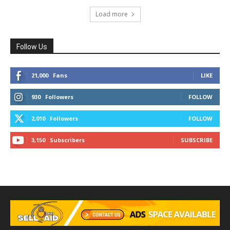
Load more
Follow Us
21,000
Fans
LIKE
930
Followers
FOLLOW
2,010
Followers
FOLLOW
3,150
Subscribers
SUBSCRIBE