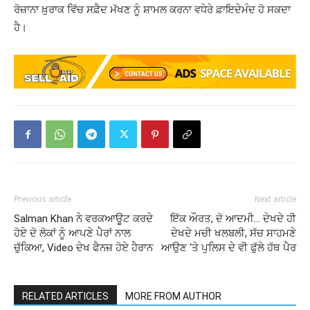
ਰੋਜ਼ਾਨਾ
ਖ਼ੁਰਾਕ
ਵਿੱਚ
ਸਫ਼ੈਦ
ਮੱਖਣ ਨੂੰ ਸ਼ਾਮਲ ਕਰਨਾ ਵਧੇਰੇ
ਫ਼ਾਇਦੇਮੰਦ
ਹੋ ਸਕਦਾ
ਹੈ।
Previous article
Next article
Salman Khan ਨੇ ਵਰਕਆਊਟ ਕਰਦੇ
ਇੱਕ ਔਰਤ, ਦੋ ਆਦਮੀ… ਦੇਖਦੇ ਹੀ
ਹੋਏ ਦੋ ਲੋਕਾਂ ਨੂੰ ਆਪਣੇ ਪੈਰਾਂ ਨਾਲ
ਦੇਖਦੇ ਮਚੀ ਖਲਬਲੀ, ਸੱਚ ਸਾਹਮਣੇ
ਚੁੱਕਿਆ, Video ਦੇਖ ਫੈਨਜ਼ ਹੋਏ ਹੈਰਾਨ
ਆਉਣ ‘ਤੇ ਪੁਲਿਸ ਦੇ ਵੀ ਫੁੱਲੇ ਹੱਥ ਪੈਰ
RELATED ARTICLES
MORE FROM AUTHOR