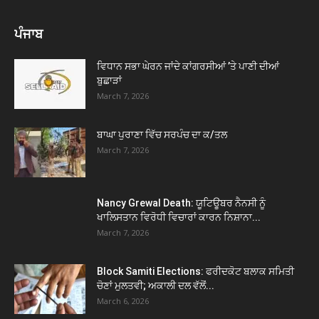
ਪੰਜਾਬ
ਵਿਧਾਨ ਸਭਾ ਘੇਰਨ ਜਾਂਦੇ ਕਾਂਗਰਸੀਆਂ ’ਤੇ ਪਾਣੀ ਦੀਆਂ
ਬੁਛਾੜਾਂ
March 7, 2026
ਬਾਘਾ ਪੁਰਾਣਾ ਵਿੱਚ ਸਰਪੰਚ ਦਾ ਕ/ਤਲ
March 7, 2026
Nancy Grewal Death: ਯੂਟਿਊਬਰ ਨੈਨਸੀ ਨੂੰ
ਖਾਲਿਸਤਾਨ ਵਿਰੋਧੀ ਵਿਚਾਰਾਂ ਕਾਰਨ ਨਿਸ਼ਾਨਾ...
March 7, 2026
Block Samiti Elections: ਫਰੀਦਕੋਟ ਬਲਾਕ ਸਮਿਤੀ
ਚੋਣਾਂ ਮੁਲਤਵੀ; ਅਕਾਲੀ ਦਲ ਵੱਲੋਂ...
March 6, 2026