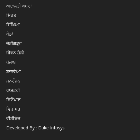
ਅਦਾਲਤੀ ਖਬਰਾਂ
ਸਿਹਤ
ਸਿੱਖਿਆ
ਖੇਡਾਂ
ਚੰਡੀਗੜ੍ਹ
ਜੀਵਨ ਸ਼ੈਲੀ
ਪੰਜਾਬ
ਬਦਲੀਆਂ
ਮਨੋਰੰਜਨ
ਰਾਸ਼ਟਰੀ
ਵਿਓਪਾਰ
ਵਿਰਾਸਤ
ਵੀਡੀਓਜ਼
Developed By : Duke Infosys