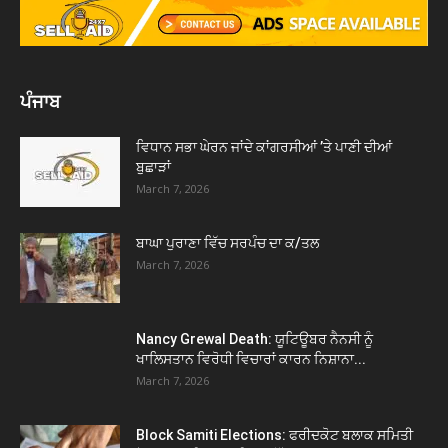
ਪੰਜਾਬ
ਵਿਧਾਨ ਸਭਾ ਘੇਰਨ ਜਾਂਦੇ ਕਾਂਗਰਸੀਆਂ ’ਤੇ ਪਾਣੀ ਦੀਆਂ
ਬੁਛਾੜਾਂ
March 7, 2026
ਬਾਘਾ ਪੁਰਾਣਾ ਵਿੱਚ ਸਰਪੰਚ ਦਾ ਕ/ਤਲ
March 7, 2026
Nancy Grewal Death: ਯੂਟਿਊਬਰ ਨੈਨਸੀ ਨੂੰ
ਖਾਲਿਸਤਾਨ ਵਿਰੋਧੀ ਵਿਚਾਰਾਂ ਕਾਰਨ ਨਿਸ਼ਾਨਾ...
March 7, 2026
Block Samiti Elections: ਫਰੀਦਕੋਟ ਬਲਾਕ ਸਮਿਤੀ