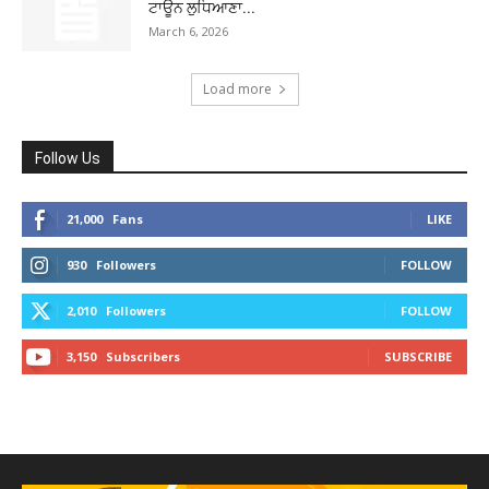
ਟਾਊਨ ਲੁਧਿਆਣਾ...
March 6, 2026
Load more
Follow Us
21,000
Fans
LIKE
930
Followers
FOLLOW
2,010
Followers
FOLLOW
3,150
Subscribers
SUBSCRIBE