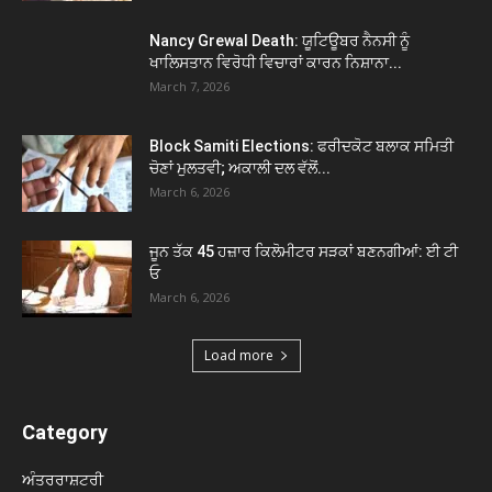
Nancy Grewal Death: ਯੂਟਿਊਬਰ ਨੈਨਸੀ ਨੂੰ
ਖਾਲਿਸਤਾਨ ਵਿਰੋਧੀ ਵਿਚਾਰਾਂ ਕਾਰਨ ਨਿਸ਼ਾਨਾ...
March 7, 2026
Block Samiti Elections: ਫਰੀਦਕੋਟ ਬਲਾਕ ਸਮਿਤੀ
ਚੋਣਾਂ ਮੁਲਤਵੀ; ਅਕਾਲੀ ਦਲ ਵੱਲੋਂ...
March 6, 2026
ਜੂਨ ਤੱਕ 45 ਹਜ਼ਾਰ ਕਿਲੋਮੀਟਰ ਸੜਕਾਂ ਬਣਨਗੀਆਂ: ਈ ਟੀ
ਓ
March 6, 2026
Load more
Category
ਅੰਤਰਰਾਸ਼ਟਰੀ