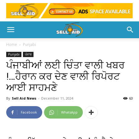
Home
Punjabi
Punjabi
ਪੰਜਾਬ
ਪੰਜਾਬੀਆਂ ਲਈ ਚਿੰਤਾ ਵਾਲੀ ਖਬਰ
!…ਹੈਰਾਨ ਕਰ ਦੇਣ ਵਾਲੀ ਰਿਪੋਰਟ
ਆਈ ਸਾਹਮਣੇ
By
Sell Aid News
-
December 11, 2024
63
Facebook
WhatsApp