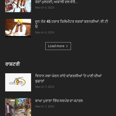
ਚੋਣਾਂ ਮੁਲਤਵੀ; ਅਕਾਲੀ ਦਲ ਵੱਲੋਂ...
March 6, 2026
ਜੂਨ ਤੱਕ 45 ਹਜ਼ਾਰ ਕਿਲੋਮੀਟਰ ਸੜਕਾਂ ਬਣਨਗੀਆਂ: ਈ ਟੀ
ਓ
March 6, 2026
Load more
ਰਾਸ਼ਟਰੀ
ਵਿਧਾਨ ਸਭਾ ਘੇਰਨ ਜਾਂਦੇ ਕਾਂਗਰਸੀਆਂ ’ਤੇ ਪਾਣੀ ਦੀਆਂ
ਬੁਛਾੜਾਂ
March 7, 2026
ਬਾਘਾ ਪੁਰਾਣਾ ਵਿੱਚ ਸਰਪੰਚ ਦਾ ਕ/ਤਲ
March 7, 2026