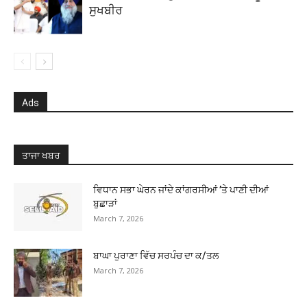
ਸੁਖਬੀਰ
Ads
ਤਾਜਾ ਖਬਰ
ਵਿਧਾਨ ਸਭਾ ਘੇਰਨ ਜਾਂਦੇ ਕਾਂਗਰਸੀਆਂ ’ਤੇ ਪਾਣੀ ਦੀਆਂ
ਬੁਛਾੜਾਂ
March 7, 2026
ਬਾਘਾ ਪੁਰਾਣਾ ਵਿੱਚ ਸਰਪੰਚ ਦਾ ਕ/ਤਲ
March 7, 2026