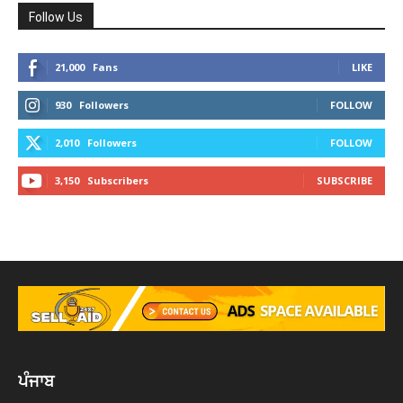
Follow Us
21,000
Fans
LIKE
930
Followers
FOLLOW
2,010
Followers
FOLLOW
3,150
Subscribers
SUBSCRIBE
ਪੰਜਾਬ