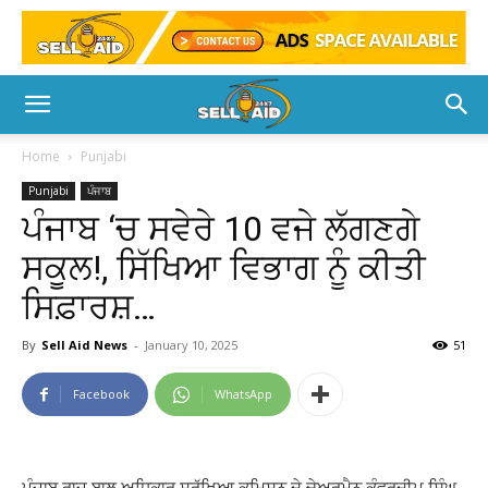
Home
Punjabi
Punjabi
ਪੰਜਾਬ
ਪੰਜਾਬ ‘ਚ ਸਵੇਰੇ 10 ਵਜੇ ਲੱਗਣਗੇ
ਸਕੂਲ!, ਸਿੱਖਿਆ ਵਿਭਾਗ ਨੂੰ ਕੀਤੀ
ਸਿਫ਼ਾਰਸ਼…
By
Sell Aid News
-
January 10, 2025
51
Facebook
WhatsApp
ਪੰਜਾਬ ਰਾਜ ਬਾਲ ਅਧਿਕਾਰ ਸੁਰੱਖਿਆ ਕਮਿਸ਼ਨ ਦੇ ਚੇਅਰਮੈਨ ਕੰਵਰਦੀਪ ਸਿੰਘ