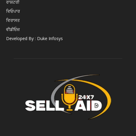
ਰਾਸ਼ਟਰੀ
ਵਿਓਪਾਰ
ਵਿਰਾਸਤ
ਵੀਡੀਓਜ਼
Developed By : Duke Infosys