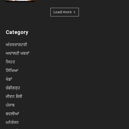
Load more
Category
ਅੰਤਰਰਾਸ਼ਟਰੀ
ਅਦਾਲਤੀ ਖਬਰਾਂ
ਸਿਹਤ
ਸਿੱਖਿਆ
ਖੇਡਾਂ
ਚੰਡੀਗੜ੍ਹ
ਜੀਵਨ ਸ਼ੈਲੀ
ਪੰਜਾਬ
ਬਦਲੀਆਂ
ਮਨੋਰੰਜਨ