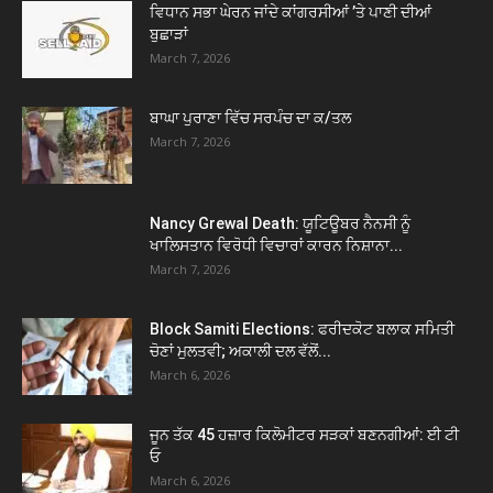
ਵਿਧਾਨ ਸਭਾ ਘੇਰਨ ਜਾਂਦੇ ਕਾਂਗਰਸੀਆਂ ’ਤੇ ਪਾਣੀ ਦੀਆਂ
ਬੁਛਾੜਾਂ
March 7, 2026
ਬਾਘਾ ਪੁਰਾਣਾ ਵਿੱਚ ਸਰਪੰਚ ਦਾ ਕ/ਤਲ
March 7, 2026
Nancy Grewal Death: ਯੂਟਿਊਬਰ ਨੈਨਸੀ ਨੂੰ
ਖਾਲਿਸਤਾਨ ਵਿਰੋਧੀ ਵਿਚਾਰਾਂ ਕਾਰਨ ਨਿਸ਼ਾਨਾ...
March 7, 2026
Block Samiti Elections: ਫਰੀਦਕੋਟ ਬਲਾਕ ਸਮਿਤੀ
ਚੋਣਾਂ ਮੁਲਤਵੀ; ਅਕਾਲੀ ਦਲ ਵੱਲੋਂ...
March 6, 2026
ਜੂਨ ਤੱਕ 45 ਹਜ਼ਾਰ ਕਿਲੋਮੀਟਰ ਸੜਕਾਂ ਬਣਨਗੀਆਂ: ਈ ਟੀ
ਓ
March 6, 2026