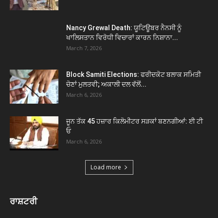
Nancy Grewal Death: ਯੂਟਿਊਬਰ ਨੈਨਸੀ ਨੂੰ
ਖਾਲਿਸਤਾਨ ਵਿਰੋਧੀ ਵਿਚਾਰਾਂ ਕਾਰਨ ਨਿਸ਼ਾਨਾ...
March 7, 2026
Block Samiti Elections: ਫਰੀਦਕੋਟ ਬਲਾਕ ਸਮਿਤੀ
ਚੋਣਾਂ ਮੁਲਤਵੀ; ਅਕਾਲੀ ਦਲ ਵੱਲੋਂ...
March 6, 2026
ਜੂਨ ਤੱਕ 45 ਹਜ਼ਾਰ ਕਿਲੋਮੀਟਰ ਸੜਕਾਂ ਬਣਨਗੀਆਂ: ਈ ਟੀ
ਓ
March 6, 2026
Load more
ਰਾਸ਼ਟਰੀ