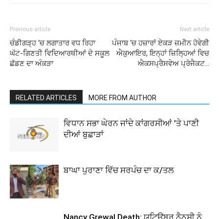
Previous article
Next article
ਚੰਡੀਗੜ੍ਹ ‘ਚ ਲਗਾਤਾਰ ਵਧ ਰਿਹਾ
ਪੰਜਾਬ ‘ਚ ਹਜ਼ਾਰਾਂ ਏਕੜ ਜ਼ਮੀਨ ਹੋਵੇਗੀ
ਘੱਟ-ਗਿਣਤੀ ਵਿਦਿਆਰਥੀਆਂ ਦੇ ਸਕੂਲ
ਐਕੁਆਇਰ, ਇਨ੍ਹਾਂ ਜ਼ਿਲ੍ਹਿਆਂ ਵਿਚ
ਛੱਡਣ ਦਾ ਅੰਕੜਾ
ਐਕਸਪ੍ਰੈਸਵੇਅ ਪ੍ਰੋਜੈਕਟ…
RELATED ARTICLES
MORE FROM AUTHOR
ਵਿਧਾਨ ਸਭਾ ਘੇਰਨ ਜਾਂਦੇ ਕਾਂਗਰਸੀਆਂ ’ਤੇ ਪਾਣੀ
ਦੀਆਂ ਬੁਛਾੜਾਂ
ਬਾਘਾ ਪੁਰਾਣਾ ਵਿੱਚ ਸਰਪੰਚ ਦਾ ਕ/ਤਲ
Nancy Grewal Death: ਯੂਟਿਊਬਰ ਨੈਨਸੀ ਨੂੰ