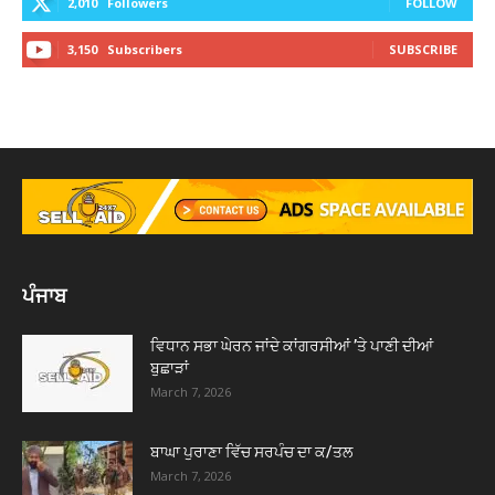
2,010
Followers
FOLLOW
3,150
Subscribers
SUBSCRIBE
ਪੰਜਾਬ
ਵਿਧਾਨ ਸਭਾ ਘੇਰਨ ਜਾਂਦੇ ਕਾਂਗਰਸੀਆਂ ’ਤੇ ਪਾਣੀ ਦੀਆਂ
ਬੁਛਾੜਾਂ
March 7, 2026
ਬਾਘਾ ਪੁਰਾਣਾ ਵਿੱਚ ਸਰਪੰਚ ਦਾ ਕ/ਤਲ
March 7, 2026