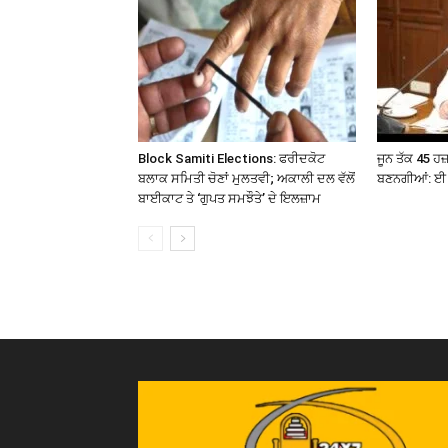
Block Samiti Elections: ਫਰੀਦਕੋਟ
ਜੂਨ ਤੱਕ 45 ਹ
ਬਲਾਕ ਸਮਿਤੀ ਚੋਣਾਂ ਮੁਲਤਵੀ; ਅਕਾਲੀ ਦਲ ਵੱਲੋਂ
ਬਣਨਗੀਆਂ: ਈ 
ਬਾਈਕਾਟ ਤੇ ‘ਗੁਪਤ ਸਮਝੌਤੇ’ ਦੇ ਇਲਜ਼ਾਮ