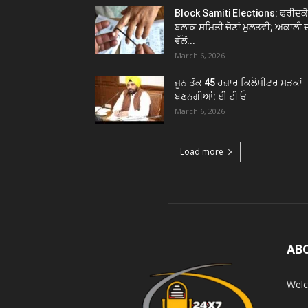
Block Samiti Elections: ਫਰੀਦਕ
ਬਲਾਕ ਸਮਿਤੀ ਚੋਣਾਂ ਮੁਲਤਵੀ; ਅਕਾਲੀ 
ਵੱਲੋਂ...
March 6, 2026
ਜੂਨ ਤੱਕ 45 ਹਜ਼ਾਰ ਕਿਲੋਮੀਟਰ ਸੜਕਾਂ
ਬਣਨਗੀਆਂ: ਈ ਟੀ ਓ
March 6, 2026
Load more
AB
Welc