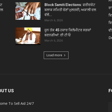
ਮਨ
ੋਟ
Block Samiti Elections: ਫਰੀਦਕੋਟ
ਰਾ
ਦਲ
ਬਲਾਕ ਸਮਿਤੀ ਚੋਣਾਂ ਮੁਲਤਵੀ; ਅਕਾਲੀ ਦਲ
ਵੱਲੋਂ...
ਵ
March 6, 2026
ਵ
ਵੀ
ਜੂਨ ਤੱਕ 45 ਹਜ਼ਾਰ ਕਿਲੋਮੀਟਰ ਸੜਕਾਂ
ਬਣਨਗੀਆਂ: ਈ ਟੀ ਓ
De
March 6, 2026
Load more
OUT US
F
ome To Sell Aid 24/7