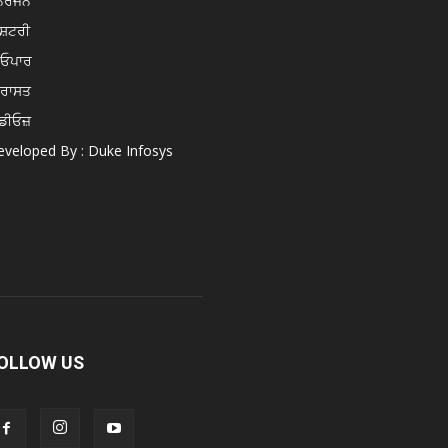
ੋਰੰਜਨ
ਸ਼ਟਰੀ
ਿਓਪਾਰ
ਿਰਾਸਤ
ਡੀਓਜ਼
veloped By : Duke Infosys
OLLOW US