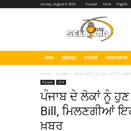
Sunday, August 9, 2026
Punjabi
Hindi
English
Sell
Aid
News
ਪੰਜਾਬ
ਚੰਡੀਗੜ੍ਹ
ਰਾਸ਼ਟਰੀ
ਅੰਤਰਰਾਸ਼ਟਰੀ
Home
Punjabi
ਪੰਜਾਬ ਦੇ ਲੋਕਾਂ ਨੂੰ ਹੁਣ ਕੂੜੇ ਦਾ ਵੀ ਦੇਣਾ ਪਵੇਗ
Punjabi
ਪੰਜਾਬ
ਪੰਜਾਬ ਦੇ ਲੋਕਾਂ ਨੂੰ ਹੁ
Bill, ਮਿਲਣਗੀਆਂ ਇਹ
ਖ਼ਬਰ