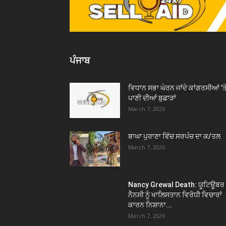
ਪੰਜਾਬ
ਵਿਧਾਨ ਸਭਾ ਘੇਰਨ ਜਾਂਦੇ ਕਾਂਗਰਸੀਆਂ ’ਤ
ਪਾਣੀ ਦੀਆਂ ਬੁਛਾੜਾਂ
March 7, 2026
ਬਾਘਾ ਪੁਰਾਣਾ ਵਿੱਚ ਸਰਪੰਚ ਦਾ ਕ/ਤਲ
March 7, 2026
Nancy Grewal Death: ਯੂਟਿਊਬਰ
ਨੈਨਸੀ ਨੂੰ ਖਾਲਿਸਤਾਨ ਵਿਰੋਧੀ ਵਿਚਾਰਾਂ
ਕਾਰਨ ਨਿਸ਼ਾਨਾ...
March 7, 2026