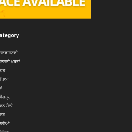
ategory
ਤਰਰਾਸ਼ਟਰੀ
ਾਲਤੀ ਖਬਰਾਂ
ਿਹਤ
ਿੱਖਿਆ
ਾਂ
ਡੀਗੜ੍ਹ
ਵਨ ਸ਼ੈਲੀ
ਜਾਬ
ਦਲੀਆਂ