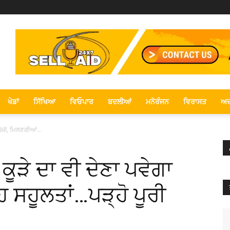
ਖੇਡਾਂ
ਸਿੱਖਿਆ
ਵਿਓਪਾਰ
ਬਦਲੀਆਂ
ਮਨੋਰੰਜਨ
ਵਿਰਾਸਤ
ਅਦ
ਾ Bill, ਮਿਲਣਗੀਆਂ...
ਣ ਕੂੜੇ ਦਾ ਵੀ ਦੇਣਾ ਪਵੇਗਾ
 ਸਹੂਲਤਾਂ…ਪੜ੍ਹੋ ਪੂਰੀ