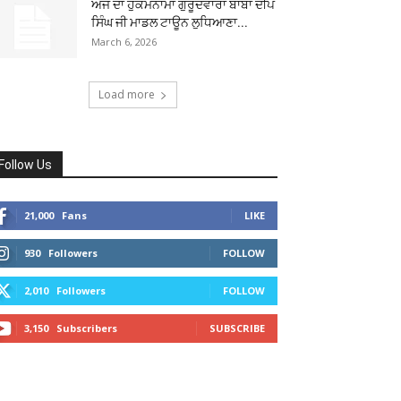
ਅੱਜ ਦਾ ਹੁਕਮਨਾਮਾ ਗੁਰੂਦਵਾਰਾ ਬਾਬਾ ਦੀਪ
ਸਿੰਘ ਜੀ ਮਾਡਲ ਟਾਊਨ ਲੁਧਿਆਣਾ...
March 6, 2026
Load more
Follow Us
21,000
Fans
LIKE
930
Followers
FOLLOW
2,010
Followers
FOLLOW
3,150
Subscribers
SUBSCRIBE