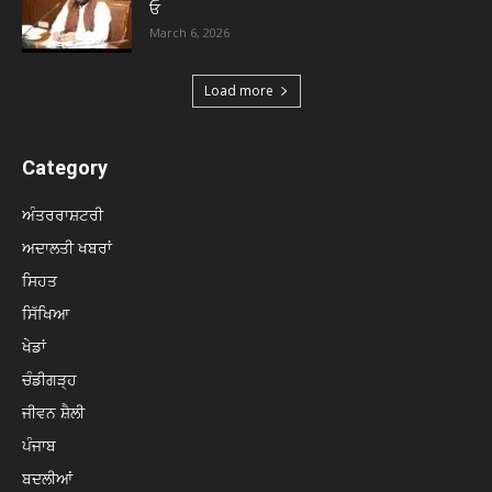
ਓ
March 6, 2026
Load more
Category
ਅੰਤਰਰਾਸ਼ਟਰੀ
ਅਦਾਲਤੀ ਖਬਰਾਂ
ਸਿਹਤ
ਸਿੱਖਿਆ
ਖੇਡਾਂ
ਚੰਡੀਗੜ੍ਹ
ਜੀਵਨ ਸ਼ੈਲੀ
ਪੰਜਾਬ
ਬਦਲੀਆਂ