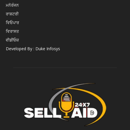
ਮਨੋਰੰਜਨ
ਰਾਸ਼ਟਰੀ
ਵਿਓਪਾਰ
ਵਿਰਾਸਤ
ਵੀਡੀਓਜ਼
Developed By : Duke Infosys