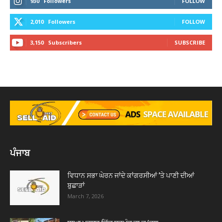
930
Followers
FOLLOW
2,010
Followers
FOLLOW
3,150
Subscribers
SUBSCRIBE
ਪੰਜਾਬ
ਵਿਧਾਨ ਸਭਾ ਘੇਰਨ ਜਾਂਦੇ ਕਾਂਗਰਸੀਆਂ ’ਤੇ ਪਾਣੀ ਦੀਆਂ
ਬੁਛਾੜਾਂ
March 7, 2026