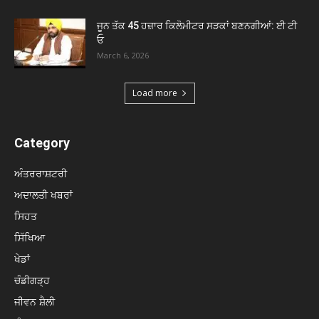
ਜੂਨ ਤੱਕ 45 ਹਜ਼ਾਰ ਕਿਲੋਮੀਟਰ ਸੜਕਾਂ ਬਣਨਗੀਆਂ: ਈ ਟੀ
ਓ
March 6, 2026
Load more
Category
ਅੰਤਰਰਾਸ਼ਟਰੀ
ਅਦਾਲਤੀ ਖਬਰਾਂ
ਸਿਹਤ
ਸਿੱਖਿਆ
ਖੇਡਾਂ
ਚੰਡੀਗੜ੍ਹ
ਜੀਵਨ ਸ਼ੈਲੀ