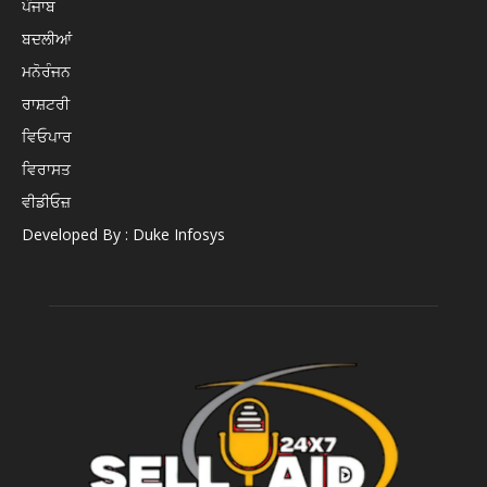
ਪੰਜਾਬ
ਬਦਲੀਆਂ
ਮਨੋਰੰਜਨ
ਰਾਸ਼ਟਰੀ
ਵਿਓਪਾਰ
ਵਿਰਾਸਤ
ਵੀਡੀਓਜ਼
Developed By : Duke Infosys