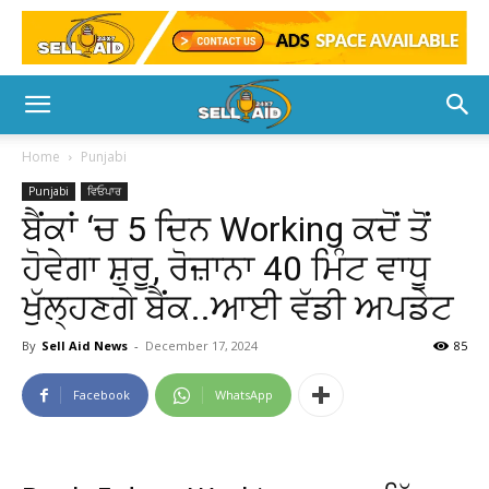
Home
Punjabi
Punjabi
ਵਿਓਪਾਰ
ਬੈਂਕਾਂ ‘ਚ 5 ਦਿਨ Working ਕਦੋਂ ਤੋਂ
ਹੋਵੇਗਾ ਸ਼ੁਰੂ, ਰੋਜ਼ਾਨਾ 40 ਮਿੰਟ ਵਾਧੂ
ਖੁੱਲ੍ਹਣਗੇ ਬੈਂਕ..ਆਈ ਵੱਡੀ ਅਪਡੇਟ
By
Sell Aid News
-
December 17, 2024
85
Facebook
WhatsApp