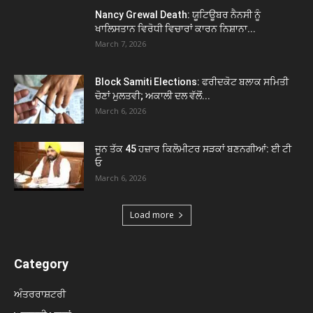
Nancy Grewal Death: ਯੂਟਿਊਬਰ ਨੈਨਸੀ ਨੂੰ
ਖਾਲਿਸਤਾਨ ਵਿਰੋਧੀ ਵਿਚਾਰਾਂ ਕਾਰਨ ਨਿਸ਼ਾਨਾ...
March 7, 2026
Block Samiti Elections: ਫਰੀਦਕੋਟ ਬਲਾਕ ਸਮਿਤੀ
ਚੋਣਾਂ ਮੁਲਤਵੀ; ਅਕਾਲੀ ਦਲ ਵੱਲੋਂ...
March 6, 2026
ਜੂਨ ਤੱਕ 45 ਹਜ਼ਾਰ ਕਿਲੋਮੀਟਰ ਸੜਕਾਂ ਬਣਨਗੀਆਂ: ਈ ਟੀ
ਓ
March 6, 2026
Load more
Category
ਅੰਤਰਰਾਸ਼ਟਰੀ