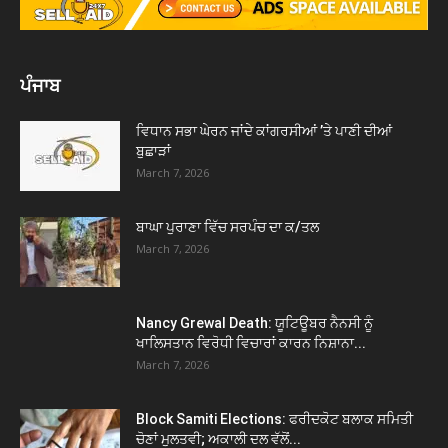
ਪੰਜਾਬ
ਵਿਧਾਨ ਸਭਾ ਘੇਰਨ ਜਾਂਦੇ ਕਾਂਗਰਸੀਆਂ ’ਤੇ ਪਾਣੀ ਦੀਆਂ
ਬੁਛਾੜਾਂ
March 7, 2026
ਬਾਘਾ ਪੁਰਾਣਾ ਵਿੱਚ ਸਰਪੰਚ ਦਾ ਕ/ਤਲ
March 7, 2026
Nancy Grewal Death: ਯੂਟਿਊਬਰ ਨੈਨਸੀ ਨੂੰ
ਖਾਲਿਸਤਾਨ ਵਿਰੋਧੀ ਵਿਚਾਰਾਂ ਕਾਰਨ ਨਿਸ਼ਾਨਾ...
March 7, 2026
Block Samiti Elections: ਫਰੀਦਕੋਟ ਬਲਾਕ ਸਮਿਤੀ
ਚੋਣਾਂ ਮੁਲਤਵੀ; ਅਕਾਲੀ ਦਲ ਵੱਲੋਂ...