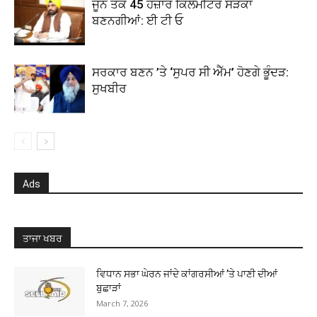
ਜੂਨ ਤੱਕ 45 ਹਜ਼ਾਰ ਕਿਲੋਮੀਟਰ ਸੜਕਾਂ
ਬਣਨਗੀਆਂ: ਈ ਟੀ ਓ
ਸਰਕਾਰ ਬਣਨ ’ਤੇ ‘ਸੁਪਰ ਸੀ ਐੱਮ’ ਹੋਣਗੇ ਭੂੰਦੜ:
ਸੁਖਬੀਰ
Ads
ਤਾਜਾ ਖਬਰ
ਵਿਧਾਨ ਸਭਾ ਘੇਰਨ ਜਾਂਦੇ ਕਾਂਗਰਸੀਆਂ ’ਤੇ ਪਾਣੀ ਦੀਆਂ
ਬੁਛਾੜਾਂ
March 7, 2026