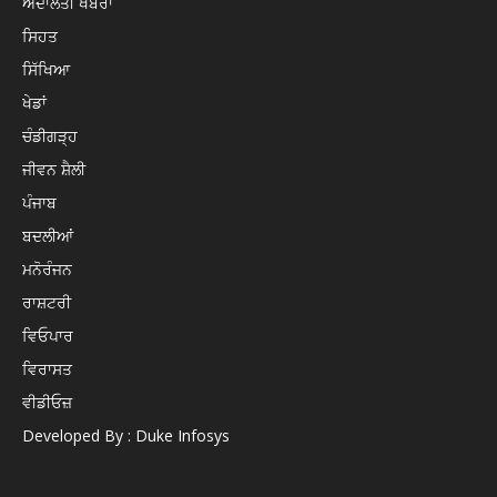
ਅਦਾਲਤੀ ਖਬਰਾਂ
ਸਿਹਤ
ਸਿੱਖਿਆ
ਖੇਡਾਂ
ਚੰਡੀਗੜ੍ਹ
ਜੀਵਨ ਸ਼ੈਲੀ
ਪੰਜਾਬ
ਬਦਲੀਆਂ
ਮਨੋਰੰਜਨ
ਰਾਸ਼ਟਰੀ
ਵਿਓਪਾਰ
ਵਿਰਾਸਤ
ਵੀਡੀਓਜ਼
Developed By : Duke Infosys