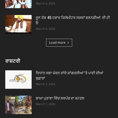
March 6, 2026
ਜੂਨ ਤੱਕ 45 ਹਜ਼ਾਰ ਕਿਲੋਮੀਟਰ ਸੜਕਾਂ ਬਣਨਗੀਆਂ: ਈ ਟੀ
ਓ
March 6, 2026
Load more
ਰਾਸ਼ਟਰੀ
ਵਿਧਾਨ ਸਭਾ ਘੇਰਨ ਜਾਂਦੇ ਕਾਂਗਰਸੀਆਂ ’ਤੇ ਪਾਣੀ ਦੀਆਂ
ਬੁਛਾੜਾਂ
March 7, 2026
ਬਾਘਾ ਪੁਰਾਣਾ ਵਿੱਚ ਸਰਪੰਚ ਦਾ ਕ/ਤਲ
March 7, 2026