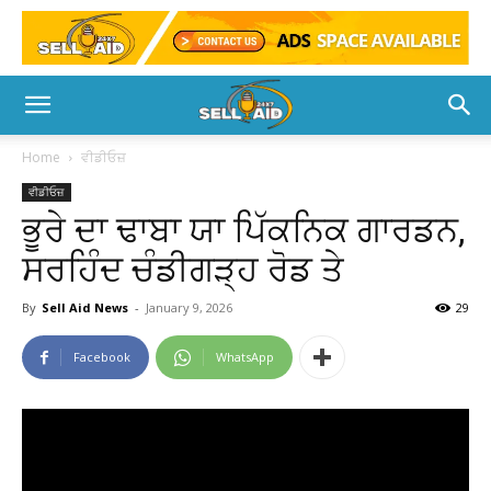
Home
ਵੀਡੀਓਜ਼
ਵੀਡੀਓਜ਼
ਭੂਰੇ ਦਾ ਢਾਬਾ ਯਾ ਪਿੱਕਨਿਕ ਗਾਰਡਨ,
ਸਰਹਿੰਦ ਚੰਡੀਗੜ੍ਹ ਰੋਡ ਤੇ
By
Sell Aid News
-
January 9, 2026
29
Facebook
WhatsApp