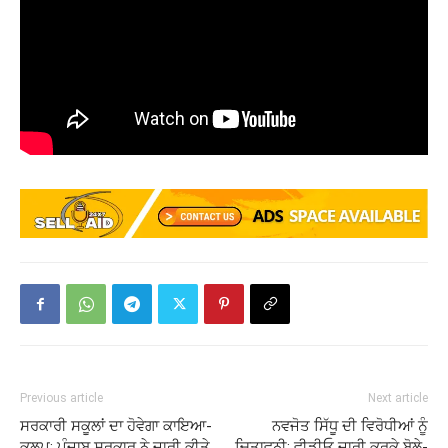
Previous article
Next article
ਸਰਕਾਰੀ ਸਕੂਲਾਂ ਦਾ ਹੋਵੇਗਾ ਕਾਇਆ-
ਨਵਜੋਤ ਸਿੱਧੂ ਦੀ ਵਿਰੋਧੀਆਂ ਨੂੰ
ਕਲਪ: ਪੰਜਾਬ ਸਰਕਾਰ ਨੇ ਜਾਰੀ ਕੀਤੇ
ਚਿਤਾਵਨੀ; ਵੀਡੀਓ ਜਾਰੀ ਕਰਕੇ ਬੋਲੇ-