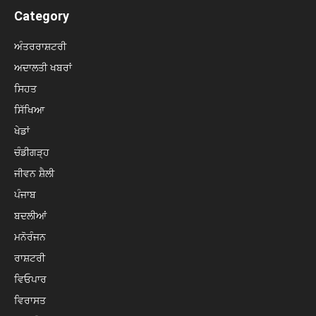
Category
ਅੰਤਰਰਾਸ਼ਟਰੀ
ਅਦਾਲਤੀ ਖਬਰਾਂ
ਸਿਹਤ
ਸਿੱਖਿਆ
ਖੇਡਾਂ
ਚੰਡੀਗੜ੍ਹ
ਜੀਵਨ ਸ਼ੈਲੀ
ਪੰਜਾਬ
ਬਦਲੀਆਂ
ਮਨੋਰੰਜਨ
ਰਾਸ਼ਟਰੀ
ਵਿਓਪਾਰ
ਵਿਰਾਸਤ