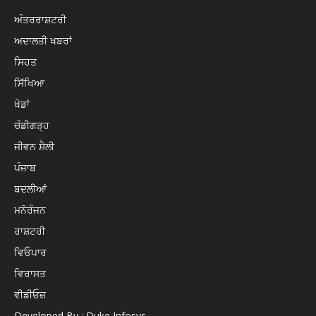
ਅੰਤਰਰਾਸ਼ਟਰੀ
ਅਦਾਲਤੀ ਖਬਰਾਂ
ਸਿਹਤ
ਸਿੱਖਿਆ
ਖੇਡਾਂ
ਚੰਡੀਗੜ੍ਹ
ਜੀਵਨ ਸ਼ੈਲੀ
ਪੰਜਾਬ
ਬਦਲੀਆਂ
ਮਨੋਰੰਜਨ
ਰਾਸ਼ਟਰੀ
ਵਿਓਪਾਰ
ਵਿਰਾਸਤ
ਵੀਡੀਓਜ਼
Developed By : Duke Infosys