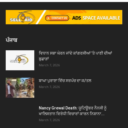
ਪੰਜਾਬ
ਵਿਧਾਨ ਸਭਾ ਘੇਰਨ ਜਾਂਦੇ ਕਾਂਗਰਸੀਆਂ ’ਤੇ ਪਾਣੀ ਦੀਆਂ
ਬੁਛਾੜਾਂ
March 7, 2026
ਬਾਘਾ ਪੁਰਾਣਾ ਵਿੱਚ ਸਰਪੰਚ ਦਾ ਕ/ਤਲ
March 7, 2026
Nancy Grewal Death: ਯੂਟਿਊਬਰ ਨੈਨਸੀ ਨੂੰ
ਖਾਲਿਸਤਾਨ ਵਿਰੋਧੀ ਵਿਚਾਰਾਂ ਕਾਰਨ ਨਿਸ਼ਾਨਾ...
March 7, 2026