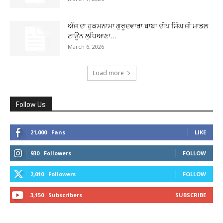
ਅੱਜ ਦਾ ਹੁਕਮਨਾਮਾ ਗੁਰੂਦਵਾਰਾ ਬਾਬਾ ਦੀਪ ਸਿੰਘ ਜੀ ਮਾਡਲ
ਟਾਊਨ ਲੁਧਿਆਣਾ...
March 6, 2026
Load more
Follow Us
21,000
Fans
LIKE
930
Followers
FOLLOW
2,010
Followers
FOLLOW
3,150
Subscribers
SUBSCRIBE