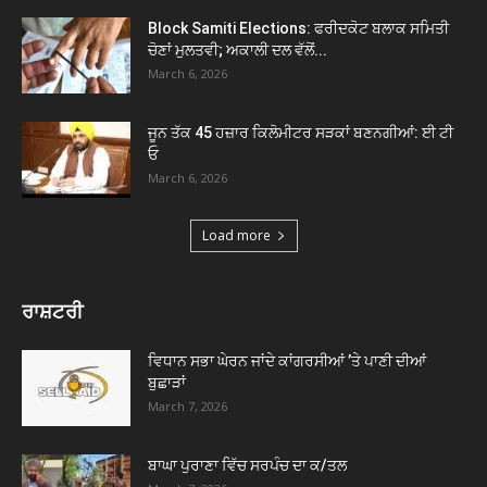
Block Samiti Elections: ਫਰੀਦਕੋਟ ਬਲਾਕ ਸਮਿਤੀ
ਚੋਣਾਂ ਮੁਲਤਵੀ; ਅਕਾਲੀ ਦਲ ਵੱਲੋਂ...
March 6, 2026
ਜੂਨ ਤੱਕ 45 ਹਜ਼ਾਰ ਕਿਲੋਮੀਟਰ ਸੜਕਾਂ ਬਣਨਗੀਆਂ: ਈ ਟੀ
ਓ
March 6, 2026
Load more
ਰਾਸ਼ਟਰੀ
ਵਿਧਾਨ ਸਭਾ ਘੇਰਨ ਜਾਂਦੇ ਕਾਂਗਰਸੀਆਂ ’ਤੇ ਪਾਣੀ ਦੀਆਂ
ਬੁਛਾੜਾਂ
March 7, 2026
ਬਾਘਾ ਪੁਰਾਣਾ ਵਿੱਚ ਸਰਪੰਚ ਦਾ ਕ/ਤਲ