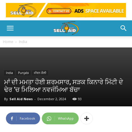
Home
India
India
Punjabi
ਜੀਵਨ ਸ਼ੈਲੀ
ਮਾਂ ਦੀ ਮਮਤਾ ਹੋਈ ਸ਼ਰਮਸਾਰ, ਸੜਕ ਕਿਨਾਰੇ ਮਿੱਟੀ ਦੇ
ਢੇਰ ‘ਚ ਮਿਲਿਆ ਨਵਜੰਮਿਆ ਬੱਚਾ
By
Sell Aid News
-
December 2, 2024
93
Facebook
WhatsApp