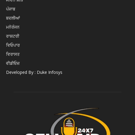
ਪੰਜਾਬ
ਬਦਲੀਆਂ
ਮਨੋਰੰਜਨ
ਰਾਸ਼ਟਰੀ
ਵਿਓਪਾਰ
ਵਿਰਾਸਤ
ਵੀਡੀਓਜ਼
Developed By : Duke Infosys