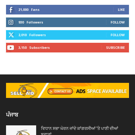
21,000
Fans
LIKE
930
Followers
FOLLOW
2,010
Followers
FOLLOW
3,150
Subscribers
SUBSCRIBE
ਪੰਜਾਬ
ਵਿਧਾਨ ਸਭਾ ਘੇਰਨ ਜਾਂਦੇ ਕਾਂਗਰਸੀਆਂ ’ਤੇ ਪਾਣੀ ਦੀਆਂ
ਬੁਛਾੜਾਂ