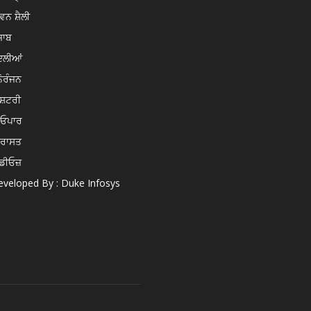
ਵਨ ਸ਼ੈਲੀ
ਜਾਬ
ਦਲੀਆਂ
ੋਰੰਜਨ
ਸ਼ਟਰੀ
ਿਓਪਾਰ
ਿਰਾਸਤ
ਡੀਓਜ਼
veloped By : Duke Infosys