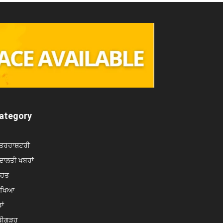
ategory
ਤਰਰਾਸ਼ਟਰੀ
ਾਲਤੀ ਖਬਰਾਂ
ਿਹਤ
ਿੱਖਿਆ
ਾਂ
ਡੀਗੜ੍ਹ