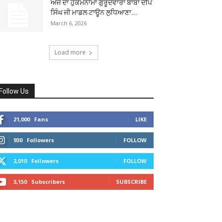
ਅੱਜ ਦਾ ਹੁਕਮਨਾਮਾ ਗੁਰੂਦਵਾਰਾ ਬਾਬਾ ਦੀਪ
ਸਿੰਘ ਜੀ ਮਾਡਲ ਟਾਊਨ ਲੁਧਿਆਣਾ...
March 6, 2026
Load more
Follow Us
21,000
Fans
LIKE
930
Followers
FOLLOW
2,010
Followers
FOLLOW
3,150
Subscribers
SUBSCRIBE