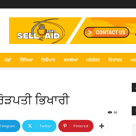
ਖੇਡਾਂ
ਸਿੱਖਿਆ
ਵਿਓਪਾਰ
ਬਦਲੀਆਂ
ਮਨੋਰੰਜਨ
ਵਿਰਾਸਤ
ਅਦ
ਰੋੜਪਤੀ ਭਿਖਾਰੀ
66
Telegram
Twitter
Pinterest