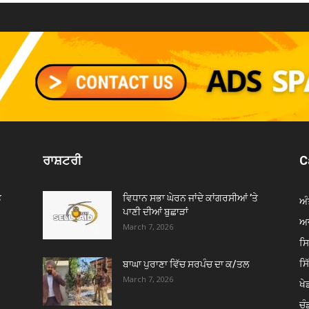
ਰਾਸ਼ਟਰੀ
C
ੇ
ਵਿਧਾਨ ਸਭਾ ਘੇਰਨ ਜਾਂਦੇ ਕਾਂਗਰਸੀਆਂ ’ਤੇ
ਅੰ
ਪਾਣੀ ਦੀਆਂ ਬੁਛਾੜਾਂ
ਅਦ
March 7, 2026
ਸ
ਸ
ਬਾਘਾ ਪੁਰਾਣਾ ਵਿੱਚ ਸਰਪੰਚ ਦਾ ਕ/ਤਲ
March 7, 2026
ਖੇਡ
ਚੰ