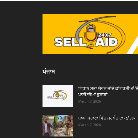
ਪੰਜਾਬ
ਵਿਧਾਨ ਸਭਾ ਘੇਰਨ ਜਾਂਦੇ ਕਾਂਗਰਸੀਆਂ ’ਤ
ਪਾਣੀ ਦੀਆਂ ਬੁਛਾੜਾਂ
March 7, 2026
ਬਾਘਾ ਪੁਰਾਣਾ ਵਿੱਚ ਸਰਪੰਚ ਦਾ ਕ/ਤਲ
March 7, 2026