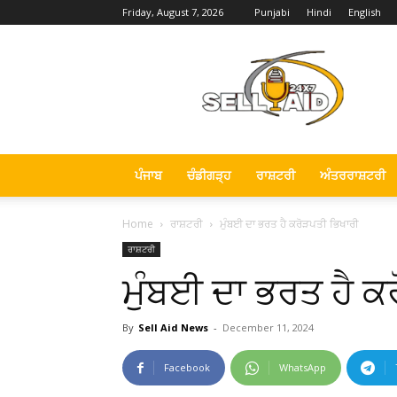
Friday, August 7, 2026
Punjabi
Hindi
English
Sell
Aid
News
ਪੰਜਾਬ
ਚੰਡੀਗੜ੍ਹ
ਰਾਸ਼ਟਰੀ
ਅੰਤਰਰਾਸ਼ਟਰੀ
Home
ਰਾਸ਼ਟਰੀ
ਮੁੰਬਈ ਦਾ ਭਰਤ ਹੈ ਕਰੋੜਪਤੀ ਭਿਖਾਰੀ
ਰਾਸ਼ਟਰੀ
ਮੁੰਬਈ ਦਾ ਭਰਤ ਹੈ ਕ
By
Sell Aid News
-
December 11, 2024
Facebook
WhatsApp