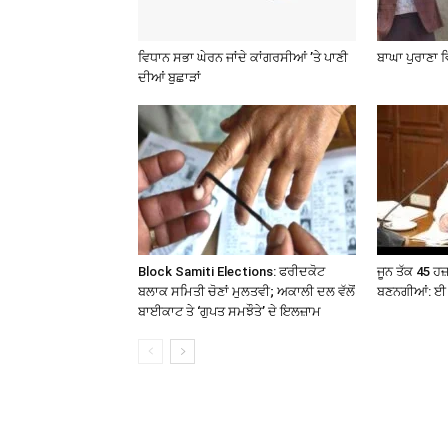
ਵਿਧਾਨ ਸਭਾ ਘੇਰਨ ਜਾਂਦੇ ਕਾਂਗਰਸੀਆਂ ’ਤੇ ਪਾਣੀ
ਬਾਘਾ ਪੁਰਾਣਾ 
ਦੀਆਂ ਬੁਛਾੜਾਂ
Block Samiti Elections: ਫਰੀਦਕੋਟ
ਜੂਨ ਤੱਕ 45 ਹ
ਬਲਾਕ ਸਮਿਤੀ ਚੋਣਾਂ ਮੁਲਤਵੀ; ਅਕਾਲੀ ਦਲ ਵੱਲੋਂ
ਬਣਨਗੀਆਂ: ਈ 
ਬਾਈਕਾਟ ਤੇ ‘ਗੁਪਤ ਸਮਝੌਤੇ’ ਦੇ ਇਲਜ਼ਾਮ