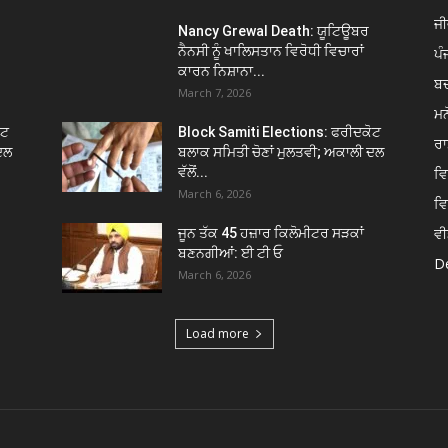
ਜੀ
Nancy Grewal Death: ਯੂਟਿਊਬਰ
ਨੈਨਸੀ ਨੂੰ ਖਾਲਿਸਤਾਨ ਵਿਰੋਧੀ ਵਿਚਾਰਾਂ
ਪੰ
ਕਾਰਨ ਨਿਸ਼ਾਨਾ...
ਬ
March 7, 2026
ਮਨ
ੋਟ
Block Samiti Elections: ਫਰੀਦਕੋਟ
ਰਾ
ਦਲ
ਬਲਾਕ ਸਮਿਤੀ ਚੋਣਾਂ ਮੁਲਤਵੀ; ਅਕਾਲੀ ਦਲ
ਵੱਲੋਂ...
ਵ
March 6, 2026
ਵ
ਵੀ
ਜੂਨ ਤੱਕ 45 ਹਜ਼ਾਰ ਕਿਲੋਮੀਟਰ ਸੜਕਾਂ
ਬਣਨਗੀਆਂ: ਈ ਟੀ ਓ
De
March 6, 2026
Load more