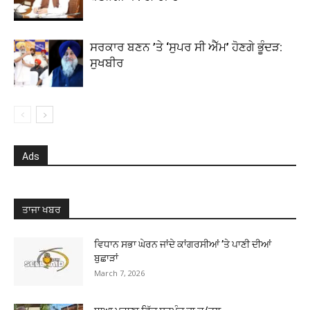
ਸਰਕਾਰ ਬਣਨ ’ਤੇ ‘ਸੁਪਰ ਸੀ ਐੱਮ’ ਹੋਣਗੇ ਭੂੰਦੜ:
ਸੁਖਬੀਰ
Ads
ਤਾਜਾ ਖਬਰ
ਵਿਧਾਨ ਸਭਾ ਘੇਰਨ ਜਾਂਦੇ ਕਾਂਗਰਸੀਆਂ ’ਤੇ ਪਾਣੀ ਦੀਆਂ
ਬੁਛਾੜਾਂ
March 7, 2026