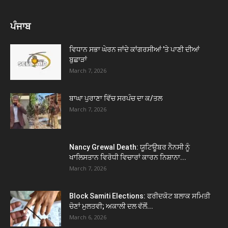
ਪੰਜਾਬ
ਵਿਧਾਨ ਸਭਾ ਘੇਰਨ ਜਾਂਦੇ ਕਾਂਗਰਸੀਆਂ ’ਤੇ ਪਾਣੀ ਦੀਆਂ
ਬੁਛਾੜਾਂ
March 7, 2026
ਬਾਘਾ ਪੁਰਾਣਾ ਵਿੱਚ ਸਰਪੰਚ ਦਾ ਕ/ਤਲ
March 7, 2026
Nancy Grewal Death: ਯੂਟਿਊਬਰ ਨੈਨਸੀ ਨੂੰ
ਖਾਲਿਸਤਾਨ ਵਿਰੋਧੀ ਵਿਚਾਰਾਂ ਕਾਰਨ ਨਿਸ਼ਾਨਾ...
March 7, 2026
Block Samiti Elections: ਫਰੀਦਕੋਟ ਬਲਾਕ ਸਮਿਤੀ
ਚੋਣਾਂ ਮੁਲਤਵੀ; ਅਕਾਲੀ ਦਲ ਵੱਲੋਂ...
March 6, 2026