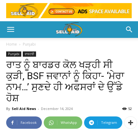
Home
Punjabi
Punjabi
ਰਾਸ਼ਟਰੀ
ਰਾਤ ਨੂੰ ਬਾਰਡਰ ਕੋਲ ਖੜ੍ਹੀ ਸੀ
ਕੁੜੀ, BSF ਜਵਾਨਾਂ ਨੂੰ ਕਿਹਾ- ‘ਮੇਰਾ
ਨਾਮ…’ ਸੁਣਦੇ ਹੀ ਅਫਸਰਾਂ ਦੇ ਉੱਡੇ
ਹੋਸ਼
By
Sell Aid News
-
December 14, 2024
52
Facebook
WhatsApp
Telegram