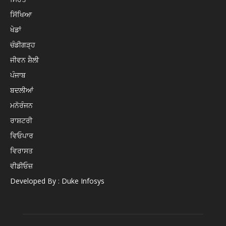
ਸਿੱਖਿਆ
ਖੇਡਾਂ
ਚੰਡੀਗੜ੍ਹ
ਜੀਵਨ ਸ਼ੈਲੀ
ਪੰਜਾਬ
ਬਦਲੀਆਂ
ਮਨੋਰੰਜਨ
ਰਾਸ਼ਟਰੀ
ਵਿਓਪਾਰ
ਵਿਰਾਸਤ
ਵੀਡੀਓਜ਼
Developed By : Duke Infosys