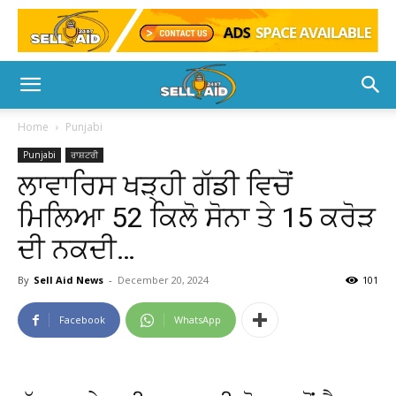
Home
Punjabi
Punjabi
ਰਾਸ਼ਟਰੀ
ਲਾਵਾਰਿਸ ਖੜ੍ਹੀ ਗੱਡੀ ਵਿਚੋਂ
ਮਿਲਿਆ 52 ਕਿਲੋ ਸੋਨਾ ਤੇ 15 ਕਰੋੜ
ਦੀ ਨਕਦੀ…
By
Sell Aid News
-
December 20, 2024
101
Facebook
WhatsApp