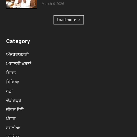
March 6, 2026
Load more
Category
ਅੰਤਰਰਾਸ਼ਟਰੀ
ਅਦਾਲਤੀ ਖਬਰਾਂ
ਸਿਹਤ
ਸਿੱਖਿਆ
ਖੇਡਾਂ
ਚੰਡੀਗੜ੍ਹ
ਜੀਵਨ ਸ਼ੈਲੀ
ਪੰਜਾਬ
ਬਦਲੀਆਂ
ਮਨੋਰੰਜਨ