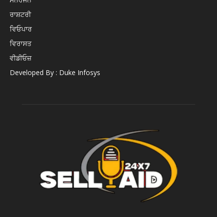
ਰਾਸ਼ਟਰੀ
ਵਿਓਪਾਰ
ਵਿਰਾਸਤ
ਵੀਡੀਓਜ਼
Developed By : Duke Infosys