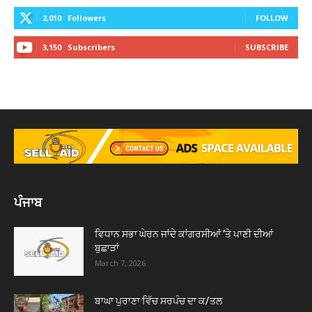
2,010
Followers
FOLLOW
3,150
Subscribers
SUBSCRIBE
ਪੰਜਾਬ
ਵਿਧਾਨ ਸਭਾ ਘੇਰਨ ਜਾਂਦੇ ਕਾਂਗਰਸੀਆਂ ’ਤੇ ਪਾਣੀ ਦੀਆਂ
ਬੁਛਾੜਾਂ
March 7, 2026
ਬਾਘਾ ਪੁਰਾਣਾ ਵਿੱਚ ਸਰਪੰਚ ਦਾ ਕ/ਤਲ