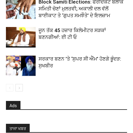
Block Samiti Elections: ਫਰੀਦਕੋਟ ਬਲਾਕ
ਸਮਿਤੀ ਚੋਣਾਂ ਮੁਲਤਵੀ; ਅਕਾਲੀ ਦਲ ਵੱਲੋਂ
ਬਾਈਕਾਟ ਤੇ ‘ਗੁਪਤ ਸਮਝੌਤੇ’ ਦੇ ਇਲਜ਼ਾਮ
ਜੂਨ ਤੱਕ 45 ਹਜ਼ਾਰ ਕਿਲੋਮੀਟਰ ਸੜਕਾਂ
ਬਣਨਗੀਆਂ: ਈ ਟੀ ਓ
ਸਰਕਾਰ ਬਣਨ ’ਤੇ ‘ਸੁਪਰ ਸੀ ਐੱਮ’ ਹੋਣਗੇ ਭੂੰਦੜ:
ਸੁਖਬੀਰ
Ads
ਤਾਜਾ ਖਬਰ