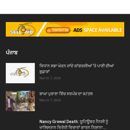
ਪੰਜਾਬ
ਵਿਧਾਨ ਸਭਾ ਘੇਰਨ ਜਾਂਦੇ ਕਾਂਗਰਸੀਆਂ ’ਤੇ ਪਾਣੀ ਦੀਆਂ
ਬੁਛਾੜਾਂ
March 7, 2026
ਬਾਘਾ ਪੁਰਾਣਾ ਵਿੱਚ ਸਰਪੰਚ ਦਾ ਕ/ਤਲ
March 7, 2026
Nancy Grewal Death: ਯੂਟਿਊਬਰ ਨੈਨਸੀ ਨੂੰ
ਖਾਲਿਸਤਾਨ ਵਿਰੋਧੀ ਵਿਚਾਰਾਂ ਕਾਰਨ ਨਿਸ਼ਾਨਾ...