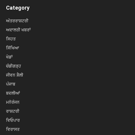
Category
ਅੰਤਰਰਾਸ਼ਟਰੀ
ਅਦਾਲਤੀ ਖਬਰਾਂ
ਸਿਹਤ
ਸਿੱਖਿਆ
ਖੇਡਾਂ
ਚੰਡੀਗੜ੍ਹ
ਜੀਵਨ ਸ਼ੈਲੀ
ਪੰਜਾਬ
ਬਦਲੀਆਂ
ਮਨੋਰੰਜਨ
ਰਾਸ਼ਟਰੀ
ਵਿਓਪਾਰ
ਵਿਰਾਸਤ