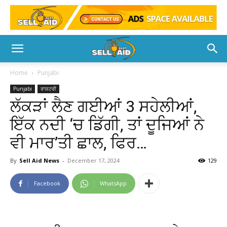
Home
Punjabi
Punjabi
ਰਾਸ਼ਟਰੀ
ਲੱਕੜਾਂ ਲੈਣ ਗਈਆਂ 3 ਸਹੇਲੀਆਂ,
ਇੱਕ ਨਦੀ ‘ਚ ਡਿੱਗੀ, ਤਾਂ ਦੂਜਿਆਂ ਨੇ
ਵੀ ਮਾਰ’ਤੀ ਛਾਲ, ਫਿਰ…
By
Sell Aid News
-
December 17, 2024
129
Facebook
WhatsApp