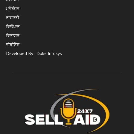
ਮਨੋਰੰਜਨ
ਰਾਸ਼ਟਰੀ
ਵਿਓਪਾਰ
ਵਿਰਾਸਤ
ਵੀਡੀਓਜ਼
Developed By : Duke Infosys