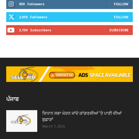
930
Followers
FOLLOW
2,010
Followers
FOLLOW
3,150
Subscribers
SUBSCRIBE
ਪੰਜਾਬ
ਵਿਧਾਨ ਸਭਾ ਘੇਰਨ ਜਾਂਦੇ ਕਾਂਗਰਸੀਆਂ ’ਤੇ ਪਾਣੀ ਦੀਆਂ
ਬੁਛਾੜਾਂ
March 7, 2026