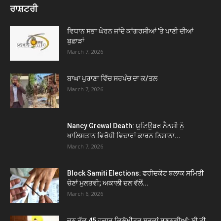
ਰਾਸ਼ਟਰੀ
ਵਿਧਾਨ ਸਭਾ ਘੇਰਨ ਜਾਂਦੇ ਕਾਂਗਰਸੀਆਂ ’ਤੇ ਪਾਣੀ ਦੀਆਂ
ਬੁਛਾੜਾਂ
March 7, 2026
ਬਾਘਾ ਪੁਰਾਣਾ ਵਿੱਚ ਸਰਪੰਚ ਦਾ ਕ/ਤਲ
March 7, 2026
Nancy Grewal Death: ਯੂਟਿਊਬਰ ਨੈਨਸੀ ਨੂੰ
ਖਾਲਿਸਤਾਨ ਵਿਰੋਧੀ ਵਿਚਾਰਾਂ ਕਾਰਨ ਨਿਸ਼ਾਨਾ...
March 7, 2026
Block Samiti Elections: ਫਰੀਦਕੋਟ ਬਲਾਕ ਸਮਿਤੀ
ਚੋਣਾਂ ਮੁਲਤਵੀ; ਅਕਾਲੀ ਦਲ ਵੱਲੋਂ...
March 6, 2026
ਜੂਨ ਤੱਕ 45 ਹਜ਼ਾਰ ਕਿਲੋਮੀਟਰ ਸੜਕਾਂ ਬਣਨਗੀਆਂ: ਈ ਟੀ