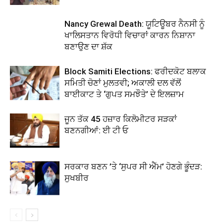
Nancy Grewal Death: ਯੂਟਿਊਬਰ ਨੈਨਸੀ ਨੂੰ
ਖਾਲਿਸਤਾਨ ਵਿਰੋਧੀ ਵਿਚਾਰਾਂ ਕਾਰਨ ਨਿਸ਼ਾਨਾ
ਬਣਾਉਣ ਦਾ ਸ਼ੱਕ
Block Samiti Elections: ਫਰੀਦਕੋਟ ਬਲਾਕ
ਸਮਿਤੀ ਚੋਣਾਂ ਮੁਲਤਵੀ; ਅਕਾਲੀ ਦਲ ਵੱਲੋਂ
ਬਾਈਕਾਟ ਤੇ ‘ਗੁਪਤ ਸਮਝੌਤੇ’ ਦੇ ਇਲਜ਼ਾਮ
ਜੂਨ ਤੱਕ 45 ਹਜ਼ਾਰ ਕਿਲੋਮੀਟਰ ਸੜਕਾਂ
ਬਣਨਗੀਆਂ: ਈ ਟੀ ਓ
ਸਰਕਾਰ ਬਣਨ ’ਤੇ ‘ਸੁਪਰ ਸੀ ਐੱਮ’ ਹੋਣਗੇ ਭੂੰਦੜ:
ਸੁਖਬੀਰ