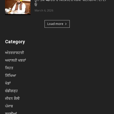
ਓ
March 6, 2026
Load more
Category
ਅੰਤਰਰਾਸ਼ਟਰੀ
ਅਦਾਲਤੀ ਖਬਰਾਂ
ਸਿਹਤ
ਸਿੱਖਿਆ
ਖੇਡਾਂ
ਚੰਡੀਗੜ੍ਹ
ਜੀਵਨ ਸ਼ੈਲੀ
ਪੰਜਾਬ
ਬਦਲੀਆਂ