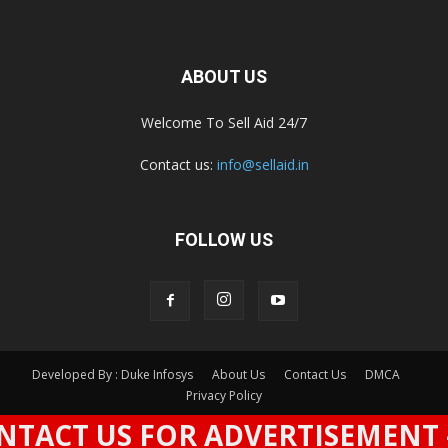
ABOUT US
Welcome To Sell Aid 24/7
Contact us:
info@sellaid.in
FOLLOW US
Developed By : Duke Infosys
About Us
Contact Us
DMCA
Privacy Policy
CT US FOR ADVERTISEMENT - SP
© All Rights Reserved By Sell Aid