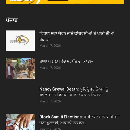
ਪੰਜਾਬ
ਵਿਧਾਨ ਸਭਾ ਘੇਰਨ ਜਾਂਦੇ ਕਾਂਗਰਸੀਆਂ ’ਤੇ ਪਾਣੀ ਦੀਆਂ
ਬੁਛਾੜਾਂ
March 7, 2026
ਬਾਘਾ ਪੁਰਾਣਾ ਵਿੱਚ ਸਰਪੰਚ ਦਾ ਕ/ਤਲ
March 7, 2026
Nancy Grewal Death: ਯੂਟਿਊਬਰ ਨੈਨਸੀ ਨੂੰ
ਖਾਲਿਸਤਾਨ ਵਿਰੋਧੀ ਵਿਚਾਰਾਂ ਕਾਰਨ ਨਿਸ਼ਾਨਾ...
March 7, 2026
Block Samiti Elections: ਫਰੀਦਕੋਟ ਬਲਾਕ ਸਮਿਤੀ
ਚੋਣਾਂ ਮੁਲਤਵੀ; ਅਕਾਲੀ ਦਲ ਵੱਲੋਂ...
March 6, 2026