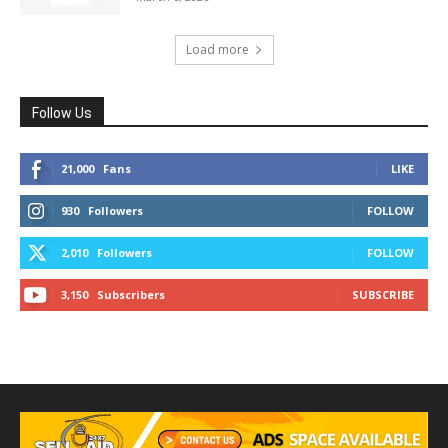
Load more
Follow Us
21,000
Fans
LIKE
930
Followers
FOLLOW
2,010
Followers
FOLLOW
3,150
Subscribers
SUBSCRIBE