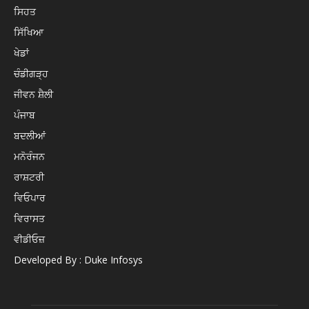
ਸਿਹਤ
ਸਿੱਖਿਆ
ਖੇਡਾਂ
ਚੰਡੀਗੜ੍ਹ
ਜੀਵਨ ਸ਼ੈਲੀ
ਪੰਜਾਬ
ਬਦਲੀਆਂ
ਮਨੋਰੰਜਨ
ਰਾਸ਼ਟਰੀ
ਵਿਓਪਾਰ
ਵਿਰਾਸਤ
ਵੀਡੀਓਜ਼
Developed By : Duke Infosys