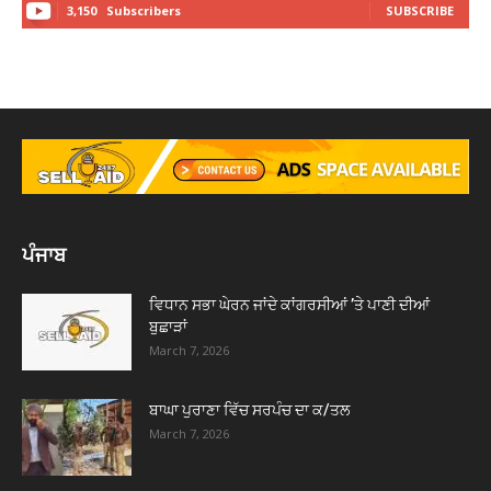
3,150
Subscribers
SUBSCRIBE
ਪੰਜਾਬ
ਵਿਧਾਨ ਸਭਾ ਘੇਰਨ ਜਾਂਦੇ ਕਾਂਗਰਸੀਆਂ ’ਤੇ ਪਾਣੀ ਦੀਆਂ
ਬੁਛਾੜਾਂ
March 7, 2026
ਬਾਘਾ ਪੁਰਾਣਾ ਵਿੱਚ ਸਰਪੰਚ ਦਾ ਕ/ਤਲ
March 7, 2026