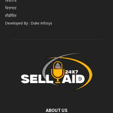
ਵਿਓਪਾਰ
ਵਿਰਾਸਤ
ਵੀਡੀਓਜ਼
Developed By : Duke Infosys
ABOUT US