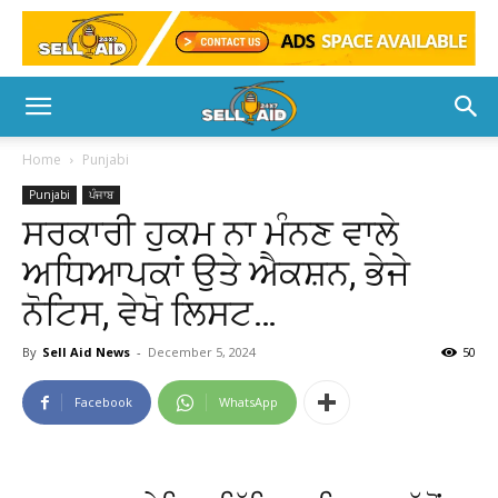
Home
Punjabi
Punjabi
ਪੰਜਾਬ
ਸਰਕਾਰੀ ਹੁਕਮ ਨਾ ਮੰਨਣ ਵਾਲੇ
ਅਧਿਆਪਕਾਂ ਉਤੇ ਐਕਸ਼ਨ, ਭੇਜੇ
ਨੋਟਿਸ, ਵੇਖੋ ਲਿਸਟ…
By
Sell Aid News
-
December 5, 2024
50
Facebook
WhatsApp