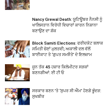
Nancy Grewal Death: ਯੂਟਿਊਬਰ ਨੈਨਸੀ ਨੂੰ
ਖਾਲਿਸਤਾਨ ਵਿਰੋਧੀ ਵਿਚਾਰਾਂ ਕਾਰਨ ਨਿਸ਼ਾਨਾ
ਬਣਾਉਣ ਦਾ ਸ਼ੱਕ
Block Samiti Elections: ਫਰੀਦਕੋਟ ਬਲਾਕ
ਸਮਿਤੀ ਚੋਣਾਂ ਮੁਲਤਵੀ; ਅਕਾਲੀ ਦਲ ਵੱਲੋਂ
ਬਾਈਕਾਟ ਤੇ ‘ਗੁਪਤ ਸਮਝੌਤੇ’ ਦੇ ਇਲਜ਼ਾਮ
ਜੂਨ ਤੱਕ 45 ਹਜ਼ਾਰ ਕਿਲੋਮੀਟਰ ਸੜਕਾਂ
ਬਣਨਗੀਆਂ: ਈ ਟੀ ਓ
ਸਰਕਾਰ ਬਣਨ ’ਤੇ ‘ਸੁਪਰ ਸੀ ਐੱਮ’ ਹੋਣਗੇ ਭੂੰਦੜ:
ਸੁਖਬੀਰ