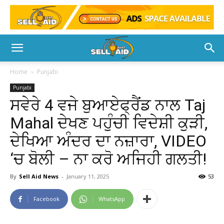
Home
Punjabi
Punjabi
ਸਵੇਰੇ 4 ਵਜੇ ਬੁਆਏਫ੍ਰੈਂਡ ਨਾਲ Taj
Mahal ਦੇਖਣ ਪਹੁੰਚੀ ਵਿਦੇਸ਼ੀ ਕੁੜੀ,
ਦੇਖਿਆ ਅੰਦਰ ਦਾ ਨਜ਼ਾਰਾ, VIDEO
‘ਚ ਬੋਲੀ – ਨਾ ਕਰੋ ਅਜਿਹੀ ਗਲਤੀ!
By
Sell Aid News
-
January 11, 2025
53
Facebook
WhatsApp