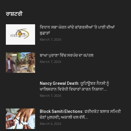
ਰਾਸ਼ਟਰੀ
ਵਿਧਾਨ ਸਭਾ ਘੇਰਨ ਜਾਂਦੇ ਕਾਂਗਰਸੀਆਂ ’ਤੇ ਪਾਣੀ ਦੀਆਂ
ਬੁਛਾੜਾਂ
March 7, 2026
ਬਾਘਾ ਪੁਰਾਣਾ ਵਿੱਚ ਸਰਪੰਚ ਦਾ ਕ/ਤਲ
March 7, 2026
Nancy Grewal Death: ਯੂਟਿਊਬਰ ਨੈਨਸੀ ਨੂੰ
ਖਾਲਿਸਤਾਨ ਵਿਰੋਧੀ ਵਿਚਾਰਾਂ ਕਾਰਨ ਨਿਸ਼ਾਨਾ...
March 7, 2026
Block Samiti Elections: ਫਰੀਦਕੋਟ ਬਲਾਕ ਸਮਿਤੀ
ਚੋਣਾਂ ਮੁਲਤਵੀ; ਅਕਾਲੀ ਦਲ ਵੱਲੋਂ...
March 6, 2026