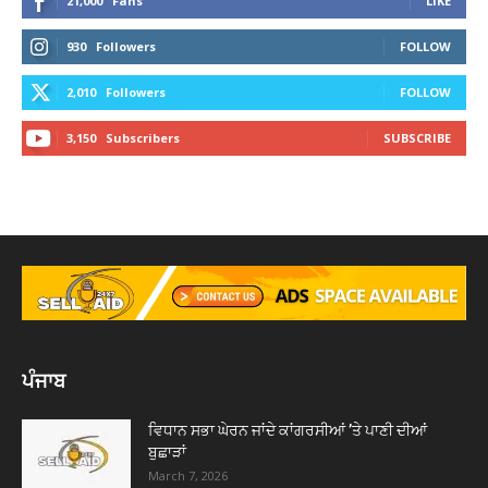
21,000
Fans
LIKE
930
Followers
FOLLOW
2,010
Followers
FOLLOW
3,150
Subscribers
SUBSCRIBE
ਪੰਜਾਬ
ਵਿਧਾਨ ਸਭਾ ਘੇਰਨ ਜਾਂਦੇ ਕਾਂਗਰਸੀਆਂ ’ਤੇ ਪਾਣੀ ਦੀਆਂ
ਬੁਛਾੜਾਂ
March 7, 2026