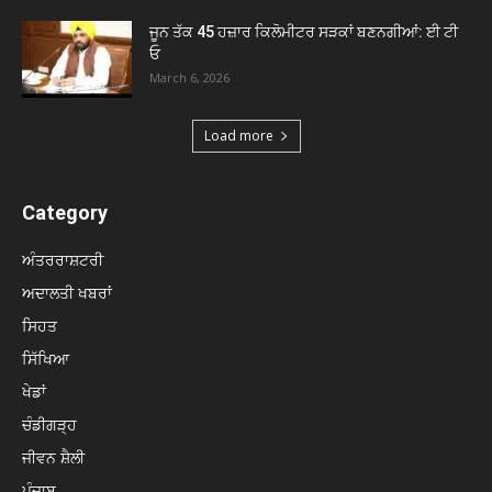
ਜੂਨ ਤੱਕ 45 ਹਜ਼ਾਰ ਕਿਲੋਮੀਟਰ ਸੜਕਾਂ ਬਣਨਗੀਆਂ: ਈ ਟੀ
ਓ
March 6, 2026
Load more
Category
ਅੰਤਰਰਾਸ਼ਟਰੀ
ਅਦਾਲਤੀ ਖਬਰਾਂ
ਸਿਹਤ
ਸਿੱਖਿਆ
ਖੇਡਾਂ
ਚੰਡੀਗੜ੍ਹ
ਜੀਵਨ ਸ਼ੈਲੀ
ਪੰਜਾਬ