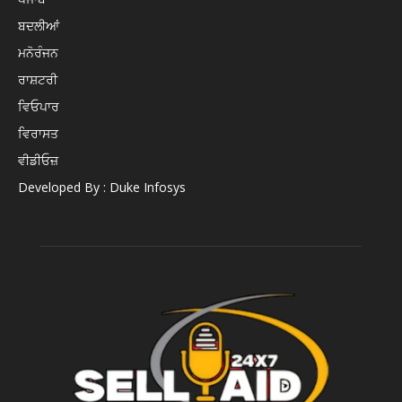
ਬਦਲੀਆਂ
ਮਨੋਰੰਜਨ
ਰਾਸ਼ਟਰੀ
ਵਿਓਪਾਰ
ਵਿਰਾਸਤ
ਵੀਡੀਓਜ਼
Developed By : Duke Infosys