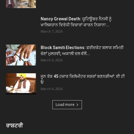
Nancy Grewal Death: ਯੂਟਿਊਬਰ ਨੈਨਸੀ ਨੂੰ
ਖਾਲਿਸਤਾਨ ਵਿਰੋਧੀ ਵਿਚਾਰਾਂ ਕਾਰਨ ਨਿਸ਼ਾਨਾ...
March 7, 2026
Block Samiti Elections: ਫਰੀਦਕੋਟ ਬਲਾਕ ਸਮਿਤੀ
ਚੋਣਾਂ ਮੁਲਤਵੀ; ਅਕਾਲੀ ਦਲ ਵੱਲੋਂ...
March 6, 2026
ਜੂਨ ਤੱਕ 45 ਹਜ਼ਾਰ ਕਿਲੋਮੀਟਰ ਸੜਕਾਂ ਬਣਨਗੀਆਂ: ਈ ਟੀ
ਓ
March 6, 2026
Load more
ਰਾਸ਼ਟਰੀ