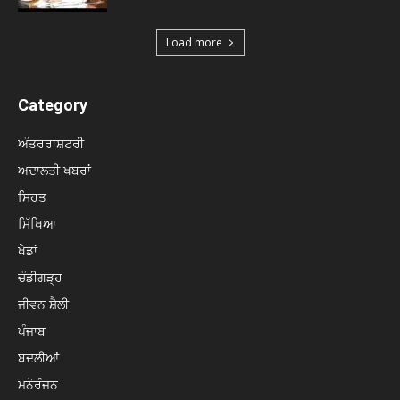
Load more
Category
ਅੰਤਰਰਾਸ਼ਟਰੀ
ਅਦਾਲਤੀ ਖਬਰਾਂ
ਸਿਹਤ
ਸਿੱਖਿਆ
ਖੇਡਾਂ
ਚੰਡੀਗੜ੍ਹ
ਜੀਵਨ ਸ਼ੈਲੀ
ਪੰਜਾਬ
ਬਦਲੀਆਂ
ਮਨੋਰੰਜਨ