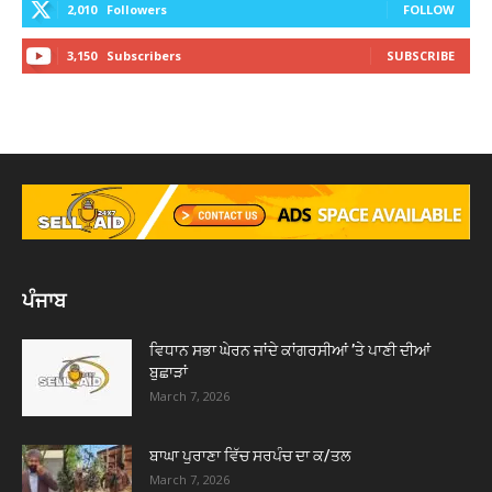
2,010
Followers
FOLLOW
3,150
Subscribers
SUBSCRIBE
ਪੰਜਾਬ
ਵਿਧਾਨ ਸਭਾ ਘੇਰਨ ਜਾਂਦੇ ਕਾਂਗਰਸੀਆਂ ’ਤੇ ਪਾਣੀ ਦੀਆਂ
ਬੁਛਾੜਾਂ
March 7, 2026
ਬਾਘਾ ਪੁਰਾਣਾ ਵਿੱਚ ਸਰਪੰਚ ਦਾ ਕ/ਤਲ
March 7, 2026