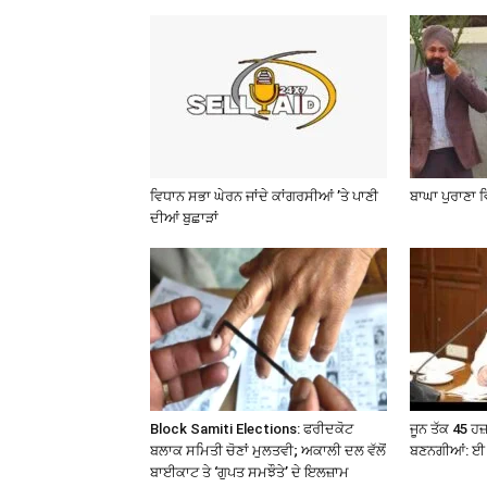
ਵਿਧਾਨ ਸਭਾ ਘੇਰਨ ਜਾਂਦੇ ਕਾਂਗਰਸੀਆਂ ’ਤੇ ਪਾਣੀ
ਬਾਘਾ ਪੁਰਾਣਾ 
ਦੀਆਂ ਬੁਛਾੜਾਂ
Block Samiti Elections: ਫਰੀਦਕੋਟ
ਜੂਨ ਤੱਕ 45 ਹ
ਬਲਾਕ ਸਮਿਤੀ ਚੋਣਾਂ ਮੁਲਤਵੀ; ਅਕਾਲੀ ਦਲ ਵੱਲੋਂ
ਬਣਨਗੀਆਂ: ਈ 
ਬਾਈਕਾਟ ਤੇ ‘ਗੁਪਤ ਸਮਝੌਤੇ’ ਦੇ ਇਲਜ਼ਾਮ