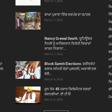
March 7, 2026
ਸ
ਸ
ਬਾਘਾ ਪੁਰਾਣਾ ਵਿੱਚ ਸਰਪੰਚ ਦਾ ਕ/ਤਲ
March 7, 2026
ਖੇਡ
ਚੰ
ਜੀ
Nancy Grewal Death: ਯੂਟਿਊਬਰ
ਨੈਨਸੀ ਨੂੰ ਖਾਲਿਸਤਾਨ ਵਿਰੋਧੀ ਵਿਚਾਰਾਂ
ਪੰ
ਕਾਰਨ ਨਿਸ਼ਾਨਾ...
ਬ
March 7, 2026
ਮਨ
ੋਟ
Block Samiti Elections: ਫਰੀਦਕੋਟ
ਰਾ
ਦਲ
ਬਲਾਕ ਸਮਿਤੀ ਚੋਣਾਂ ਮੁਲਤਵੀ; ਅਕਾਲੀ ਦਲ
ਵੱਲੋਂ...
ਵ
March 6, 2026
ਵ
ਵੀ
ਜੂਨ ਤੱਕ 45 ਹਜ਼ਾਰ ਕਿਲੋਮੀਟਰ ਸੜਕਾਂ
ਬਣਨਗੀਆਂ: ਈ ਟੀ ਓ
De
March 6, 2026