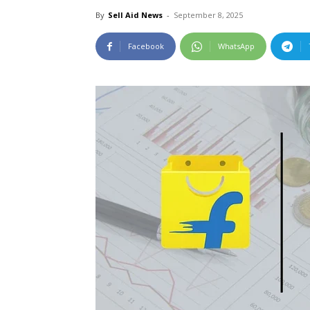
By
Sell Aid News
-
September 8, 2025
Facebook
WhatsApp