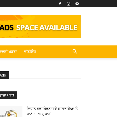
ਾਲਤੀ ਖਬਰਾਂ
ਵੀਡੀਓਜ਼
Ads
ਤਾਜਾ ਖਬਰ
ਵਿਧਾਨ ਸਭਾ ਘੇਰਨ ਜਾਂਦੇ ਕਾਂਗਰਸੀਆਂ ’ਤੇ
ਪਾਣੀ ਦੀਆਂ ਬੁਛਾੜਾਂ