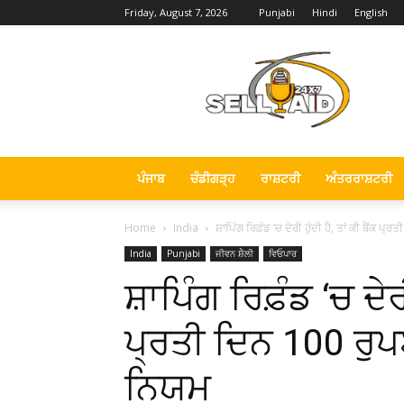
Friday, August 7, 2026
Punjabi
Hindi
English
Sell
Aid
News
ਪੰਜਾਬ
ਚੰਡੀਗੜ੍ਹ
ਰਾਸ਼ਟਰੀ
ਅੰਤਰਰਾਸ਼ਟਰੀ
Home
India
ਸ਼ਾਪਿੰਗ ਰਿਫ਼ੰਡ ‘ਚ ਦੇਰੀ ਹੁੰਦੀ ਹੈ, ਤਾਂ ਕੀ ਬੈਂਕ ਪ੍ਰ
India
Punjabi
ਜੀਵਨ ਸ਼ੈਲੀ
ਵਿਓਪਾਰ
ਸ਼ਾਪਿੰਗ ਰਿਫ਼ੰਡ ‘ਚ ਦੇਰੀ
ਪ੍ਰਤੀ ਦਿਨ 100 ਰੁਪਏ
ਨਿਯਮ