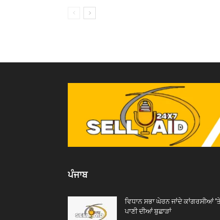
ਪੰਜਾਬ
ਵਿਧਾਨ ਸਭਾ ਘੇਰਨ ਜਾਂਦੇ ਕਾਂਗਰਸੀਆਂ ’ਤ
ਪਾਣੀ ਦੀਆਂ ਬੁਛਾੜਾਂ