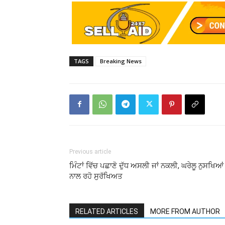
TAGS
Breaking News
Previous article
ਮਿੰਟਾਂ ਵਿੱਚ ਪਛਾਣੋ ਦੁੱਧ ਅਸਲੀ ਜਾਂ ਨਕਲੀ, ਘਰੇਲੂ ਨੁਸਖਿਆਂ
ਨਾਲ ਰਹੋ ਸੁਰੱਖਿਅਤ
RELATED ARTICLES
MORE FROM AUTHOR