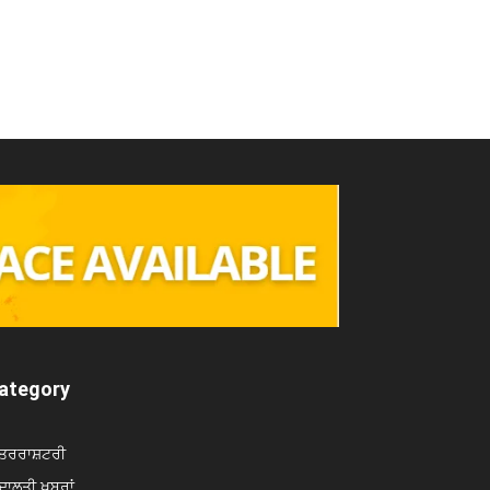
ategory
ਤਰਰਾਸ਼ਟਰੀ
ਾਲਤੀ ਖਬਰਾਂ