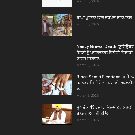
March 7, 2026
ਬਾਘਾ ਪੁਰਾਣਾ ਵਿੱਚ ਸਰਪੰਚ ਦਾ ਕ/ਤਲ
March 7, 2026
Nancy Grewal Death: ਯੂਟਿਊਬਰ
ਨੈਨਸੀ ਨੂੰ ਖਾਲਿਸਤਾਨ ਵਿਰੋਧੀ ਵਿਚਾਰਾਂ
ਕਾਰਨ ਨਿਸ਼ਾਨਾ...
March 7, 2026
Block Samiti Elections: ਫਰੀਦਕ
ਬਲਾਕ ਸਮਿਤੀ ਚੋਣਾਂ ਮੁਲਤਵੀ; ਅਕਾਲੀ 
ਵੱਲੋਂ...
March 6, 2026
ਜੂਨ ਤੱਕ 45 ਹਜ਼ਾਰ ਕਿਲੋਮੀਟਰ ਸੜਕਾਂ
ਬਣਨਗੀਆਂ: ਈ ਟੀ ਓ
March 6, 2026