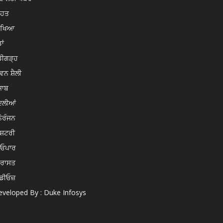
ਿਹਤ
ਿੱਖਿਆ
ਾਂ
ਡੀਗੜ੍ਹ
ਵਨ ਸ਼ੈਲੀ
ਜਾਬ
ਦਲੀਆਂ
ੋਰੰਜਨ
ਸ਼ਟਰੀ
ਿਓਪਾਰ
ਿਰਾਸਤ
ਡੀਓਜ਼
veloped By : Duke Infosys