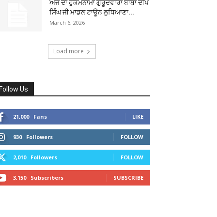
ਅੱਜ ਦਾ ਹੁਕਮਨਾਮਾ ਗੁਰੂਦਵਾਰਾ ਬਾਬਾ ਦੀਪ
ਸਿੰਘ ਜੀ ਮਾਡਲ ਟਾਊਨ ਲੁਧਿਆਣਾ...
March 6, 2026
Load more
Follow Us
21,000
Fans
LIKE
930
Followers
FOLLOW
2,010
Followers
FOLLOW
3,150
Subscribers
SUBSCRIBE