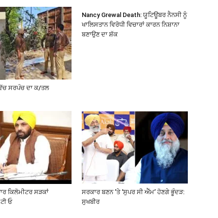
Nancy Grewal Death: ਯੂਟਿਊਬਰ ਨੈਨਸੀ ਨੂੰ
ਖਾਲਿਸਤਾਨ ਵਿਰੋਧੀ ਵਿਚਾਰਾਂ ਕਾਰਨ ਨਿਸ਼ਾਨਾ
ਬਣਾਉਣ ਦਾ ਸ਼ੱਕ
ਵਿੱਚ ਸਰਪੰਚ ਦਾ ਕ/ਤਲ
ਜ਼ਾਰ ਕਿਲੋਮੀਟਰ ਸੜਕਾਂ
ਸਰਕਾਰ ਬਣਨ ’ਤੇ ‘ਸੁਪਰ ਸੀ ਐੱਮ’ ਹੋਣਗੇ ਭੂੰਦੜ:
ਟੀ ਓ
ਸੁਖਬੀਰ