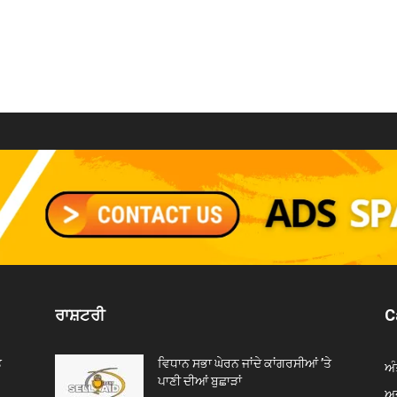
ਰਾਸ਼ਟਰੀ
C
ੇ
ਵਿਧਾਨ ਸਭਾ ਘੇਰਨ ਜਾਂਦੇ ਕਾਂਗਰਸੀਆਂ ’ਤੇ
ਅੰ
ਪਾਣੀ ਦੀਆਂ ਬੁਛਾੜਾਂ
ਅਦ