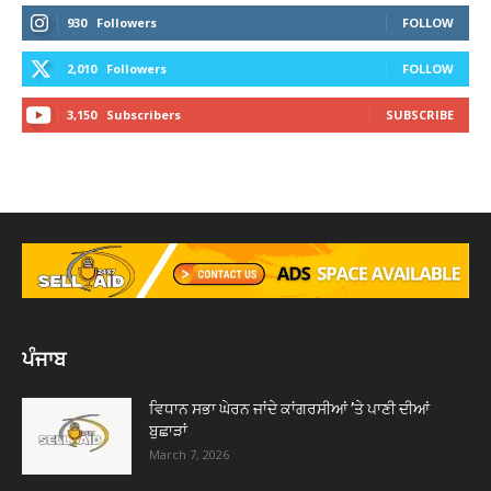
930
Followers
FOLLOW
2,010
Followers
FOLLOW
3,150
Subscribers
SUBSCRIBE
ਪੰਜਾਬ
ਵਿਧਾਨ ਸਭਾ ਘੇਰਨ ਜਾਂਦੇ ਕਾਂਗਰਸੀਆਂ ’ਤੇ ਪਾਣੀ ਦੀਆਂ
ਬੁਛਾੜਾਂ
March 7, 2026