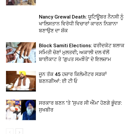
Nancy Grewal Death: ਯੂਟਿਊਬਰ ਨੈਨਸੀ ਨੂੰ
ਖਾਲਿਸਤਾਨ ਵਿਰੋਧੀ ਵਿਚਾਰਾਂ ਕਾਰਨ ਨਿਸ਼ਾਨਾ
ਬਣਾਉਣ ਦਾ ਸ਼ੱਕ
Block Samiti Elections: ਫਰੀਦਕੋਟ ਬਲਾਕ
ਸਮਿਤੀ ਚੋਣਾਂ ਮੁਲਤਵੀ; ਅਕਾਲੀ ਦਲ ਵੱਲੋਂ
ਬਾਈਕਾਟ ਤੇ ‘ਗੁਪਤ ਸਮਝੌਤੇ’ ਦੇ ਇਲਜ਼ਾਮ
ਜੂਨ ਤੱਕ 45 ਹਜ਼ਾਰ ਕਿਲੋਮੀਟਰ ਸੜਕਾਂ
ਬਣਨਗੀਆਂ: ਈ ਟੀ ਓ
ਸਰਕਾਰ ਬਣਨ ’ਤੇ ‘ਸੁਪਰ ਸੀ ਐੱਮ’ ਹੋਣਗੇ ਭੂੰਦੜ:
ਸੁਖਬੀਰ