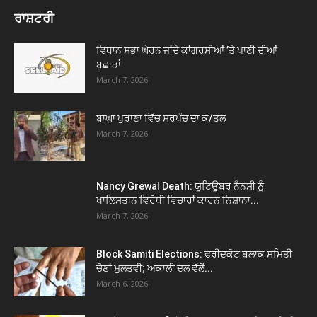
ਰਾਸ਼ਟਰੀ
ਵਿਧਾਨ ਸਭਾ ਘੇਰਨ ਜਾਂਦੇ ਕਾਂਗਰਸੀਆਂ ’ਤੇ ਪਾਣੀ ਦੀਆਂ
ਬੁਛਾੜਾਂ
March 7, 2026
ਬਾਘਾ ਪੁਰਾਣਾ ਵਿੱਚ ਸਰਪੰਚ ਦਾ ਕ/ਤਲ
March 7, 2026
Nancy Grewal Death: ਯੂਟਿਊਬਰ ਨੈਨਸੀ ਨੂੰ
ਖਾਲਿਸਤਾਨ ਵਿਰੋਧੀ ਵਿਚਾਰਾਂ ਕਾਰਨ ਨਿਸ਼ਾਨਾ...
March 7, 2026
Block Samiti Elections: ਫਰੀਦਕੋਟ ਬਲਾਕ ਸਮਿਤੀ
ਚੋਣਾਂ ਮੁਲਤਵੀ; ਅਕਾਲੀ ਦਲ ਵੱਲੋਂ...
March 6, 2026