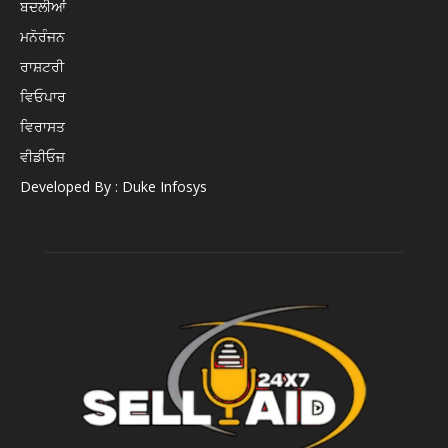
ਬਦਲੀਆਂ
ਮਨੋਰੰਜਨ
ਰਾਸ਼ਟਰੀ
ਵਿਓਪਾਰ
ਵਿਰਾਸਤ
ਵੀਡੀਓਜ਼
Developed By : Duke Infosys