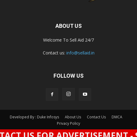
ABOUT US
Welcome To Sell Aid 24/7
Contact us:
info@sellaid.in
FOLLOW US
Developed By : Duke Infosys
About Us
Contact Us
DMCA
Privacy Policy
T US FOR ADVERTISEMENT - SPA
© All Rights Reserved By Sell Aid