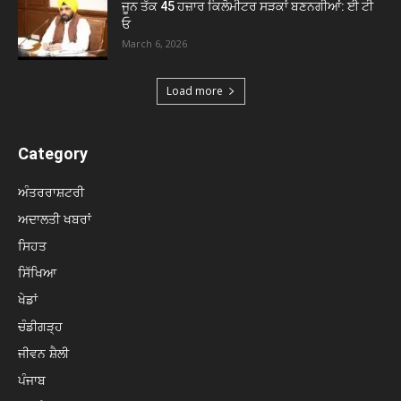
ਜੂਨ ਤੱਕ 45 ਹਜ਼ਾਰ ਕਿਲੋਮੀਟਰ ਸੜਕਾਂ ਬਣਨਗੀਆਂ: ਈ ਟੀ
ਓ
March 6, 2026
Load more
Category
ਅੰਤਰਰਾਸ਼ਟਰੀ
ਅਦਾਲਤੀ ਖਬਰਾਂ
ਸਿਹਤ
ਸਿੱਖਿਆ
ਖੇਡਾਂ
ਚੰਡੀਗੜ੍ਹ
ਜੀਵਨ ਸ਼ੈਲੀ
ਪੰਜਾਬ