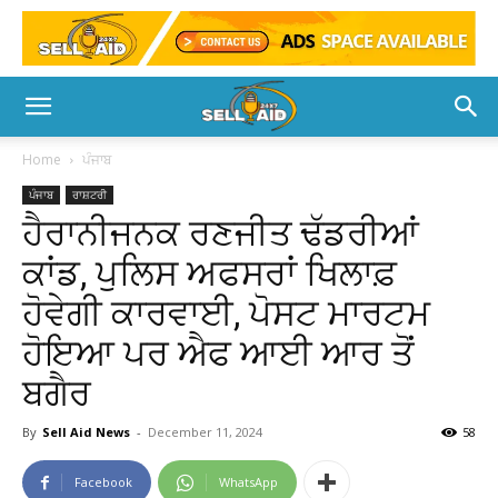
Home
ਪੰਜਾਬ
ਪੰਜਾਬ
ਰਾਸ਼ਟਰੀ
ਹੈਰਾਨੀਜਨਕ ਰਣਜੀਤ ਢੱਡਰੀਆਂ
ਕਾਂਡ, ਪੁਲਿਸ ਅਫਸਰਾਂ ਖਿਲਾਫ਼
ਹੋਵੇਗੀ ਕਾਰਵਾਈ, ਪੋਸਟ ਮਾਰਟਮ
ਹੋਇਆ ਪਰ ਐਫ ਆਈ ਆਰ ਤੋਂ
ਬਗੈਰ
By
Sell Aid News
-
December 11, 2024
58
Facebook
WhatsApp