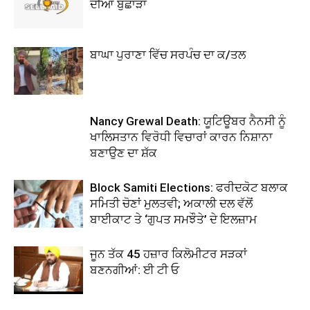
ਦੀਆਂ ਬੁਛਾੜਾਂ
ਬਾਘਾ ਪੁਰਾਣਾ ਵਿੱਚ ਸਰਪੰਚ ਦਾ ਕ/ਤਲ
Nancy Grewal Death: ਯੂਟਿਊਬਰ ਨੈਨਸੀ ਨੂੰ
ਖਾਲਿਸਤਾਨ ਵਿਰੋਧੀ ਵਿਚਾਰਾਂ ਕਾਰਨ ਨਿਸ਼ਾਨਾ
ਬਣਾਉਣ ਦਾ ਸ਼ੱਕ
Block Samiti Elections: ਫਰੀਦਕੋਟ ਬਲਾਕ
ਸਮਿਤੀ ਚੋਣਾਂ ਮੁਲਤਵੀ; ਅਕਾਲੀ ਦਲ ਵੱਲੋਂ
ਬਾਈਕਾਟ ਤੇ ‘ਗੁਪਤ ਸਮਝੌਤੇ’ ਦੇ ਇਲਜ਼ਾਮ
ਜੂਨ ਤੱਕ 45 ਹਜ਼ਾਰ ਕਿਲੋਮੀਟਰ ਸੜਕਾਂ
ਬਣਨਗੀਆਂ: ਈ ਟੀ ਓ