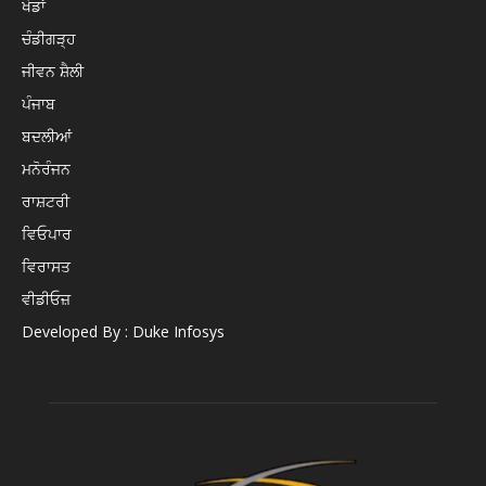
ਖੇਡਾਂ
ਚੰਡੀਗੜ੍ਹ
ਜੀਵਨ ਸ਼ੈਲੀ
ਪੰਜਾਬ
ਬਦਲੀਆਂ
ਮਨੋਰੰਜਨ
ਰਾਸ਼ਟਰੀ
ਵਿਓਪਾਰ
ਵਿਰਾਸਤ
ਵੀਡੀਓਜ਼
Developed By : Duke Infosys