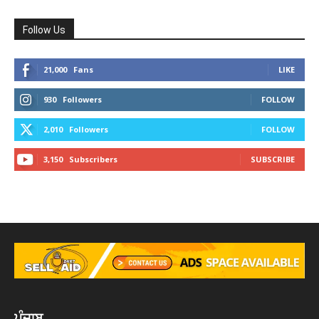
Follow Us
21,000
Fans
LIKE
930
Followers
FOLLOW
2,010
Followers
FOLLOW
3,150
Subscribers
SUBSCRIBE
ਪੰਜਾਬ