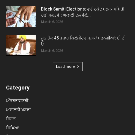
Block Samiti Elections: ਫਰੀਦਕੋਟ ਬਲਾਕ ਸਮਿਤੀ
ਚੋਣਾਂ ਮੁਲਤਵੀ; ਅਕਾਲੀ ਦਲ ਵੱਲੋਂ...
March 6, 2026
ਜੂਨ ਤੱਕ 45 ਹਜ਼ਾਰ ਕਿਲੋਮੀਟਰ ਸੜਕਾਂ ਬਣਨਗੀਆਂ: ਈ ਟੀ
ਓ
March 6, 2026
Load more
Category
ਅੰਤਰਰਾਸ਼ਟਰੀ
ਅਦਾਲਤੀ ਖਬਰਾਂ
ਸਿਹਤ
ਸਿੱਖਿਆ