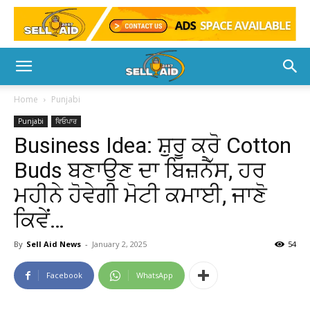
Home
Punjabi
Punjabi
ਵਿਓਪਾਰ
Business Idea: ਸ਼ੁਰੂ ਕਰੋ Cotton
Buds ਬਣਾਉਣ ਦਾ ਬਿਜ਼ਨੈੱਸ, ਹਰ
ਮਹੀਨੇ ਹੋਵੇਗੀ ਮੋਟੀ ਕਮਾਈ, ਜਾਣੋ
ਕਿਵੇਂ…
By
Sell Aid News
-
January 2, 2025
54
Facebook
WhatsApp