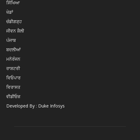
ਸਿੱਖਿਆ
ਖੇਡਾਂ
ਚੰਡੀਗੜ੍ਹ
ਜੀਵਨ ਸ਼ੈਲੀ
ਪੰਜਾਬ
ਬਦਲੀਆਂ
ਮਨੋਰੰਜਨ
ਰਾਸ਼ਟਰੀ
ਵਿਓਪਾਰ
ਵਿਰਾਸਤ
ਵੀਡੀਓਜ਼
Developed By : Duke Infosys