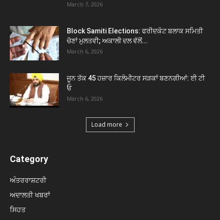
March 7, 2026
Block Samiti Elections: ਫਰੀਦਕੋਟ ਬਲਾਕ ਸਮਿਤੀ
ਚੋਣਾਂ ਮੁਲਤਵੀ; ਅਕਾਲੀ ਦਲ ਵੱਲੋਂ...
March 6, 2026
ਜੂਨ ਤੱਕ 45 ਹਜ਼ਾਰ ਕਿਲੋਮੀਟਰ ਸੜਕਾਂ ਬਣਨਗੀਆਂ: ਈ ਟੀ
ਓ
March 6, 2026
Load more
Category
ਅੰਤਰਰਾਸ਼ਟਰੀ
ਅਦਾਲਤੀ ਖਬਰਾਂ
ਸਿਹਤ