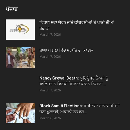
ਪੰਜਾਬ
ਵਿਧਾਨ ਸਭਾ ਘੇਰਨ ਜਾਂਦੇ ਕਾਂਗਰਸੀਆਂ ’ਤੇ ਪਾਣੀ ਦੀਆਂ
ਬੁਛਾੜਾਂ
March 7, 2026
ਬਾਘਾ ਪੁਰਾਣਾ ਵਿੱਚ ਸਰਪੰਚ ਦਾ ਕ/ਤਲ
March 7, 2026
Nancy Grewal Death: ਯੂਟਿਊਬਰ ਨੈਨਸੀ ਨੂੰ
ਖਾਲਿਸਤਾਨ ਵਿਰੋਧੀ ਵਿਚਾਰਾਂ ਕਾਰਨ ਨਿਸ਼ਾਨਾ...
March 7, 2026
Block Samiti Elections: ਫਰੀਦਕੋਟ ਬਲਾਕ ਸਮਿਤੀ
ਚੋਣਾਂ ਮੁਲਤਵੀ; ਅਕਾਲੀ ਦਲ ਵੱਲੋਂ...
March 6, 2026