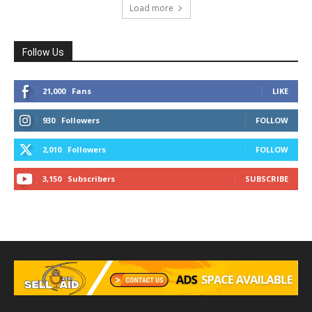
Load more
Follow Us
21,000
Fans
LIKE
930
Followers
FOLLOW
2,010
Followers
FOLLOW
3,150
Subscribers
SUBSCRIBE