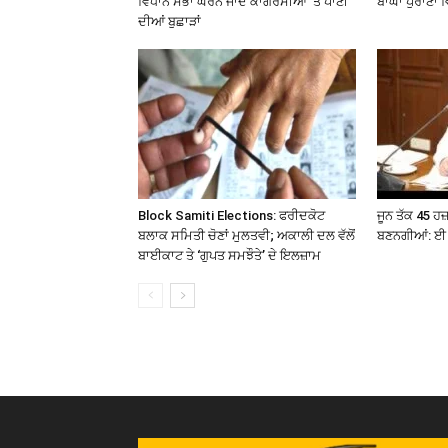
ਵਿਧਾਨ ਸਭਾ ਘੇਰਨ ਜਾਂਦੇ ਕਾਂਗਰਸੀਆਂ ’ਤੇ ਪਾਣੀ
ਬਾਘਾ ਪੁਰਾਣਾ 
ਦੀਆਂ ਬੁਛਾੜਾਂ
Block Samiti Elections: ਫਰੀਦਕੋਟ
ਜੂਨ ਤੱਕ 45 ਹ
ਬਲਾਕ ਸਮਿਤੀ ਚੋਣਾਂ ਮੁਲਤਵੀ; ਅਕਾਲੀ ਦਲ ਵੱਲੋਂ
ਬਣਨਗੀਆਂ: ਈ 
ਬਾਈਕਾਟ ਤੇ ‘ਗੁਪਤ ਸਮਝੌਤੇ’ ਦੇ ਇਲਜ਼ਾਮ