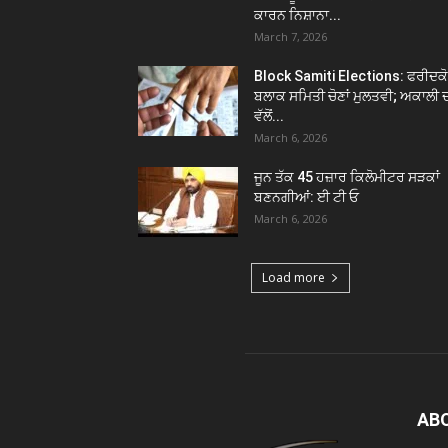
ਕਾਰਨ ਨਿਸ਼ਾਨਾ...
March 7, 2026
Block Samiti Elections: ਫਰੀਦਕ
ਬਲਾਕ ਸਮਿਤੀ ਚੋਣਾਂ ਮੁਲਤਵੀ; ਅਕਾਲੀ 
ਵੱਲੋਂ...
March 6, 2026
ਜੂਨ ਤੱਕ 45 ਹਜ਼ਾਰ ਕਿਲੋਮੀਟਰ ਸੜਕਾਂ
ਬਣਨਗੀਆਂ: ਈ ਟੀ ਓ
March 6, 2026
Load more
AB