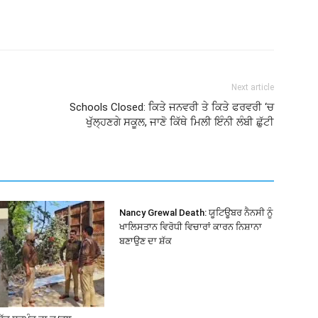
Next article
Schools Closed: ਕਿਤੇ ਜਨਵਰੀ ਤੇ ਕਿਤੇ ਫਰਵਰੀ ‘ਚ
ਖੁੱਲ੍ਹਣਗੇ ਸਕੂਲ, ਜਾਣੋ ਕਿੱਥੇ ਮਿਲੀ ਇੰਨੀ ਲੰਬੀ ਛੁੱਟੀ
Nancy Grewal Death: ਯੂਟਿਊਬਰ ਨੈਨਸੀ ਨੂੰ
ਖਾਲਿਸਤਾਨ ਵਿਰੋਧੀ ਵਿਚਾਰਾਂ ਕਾਰਨ ਨਿਸ਼ਾਨਾ
ਬਣਾਉਣ ਦਾ ਸ਼ੱਕ