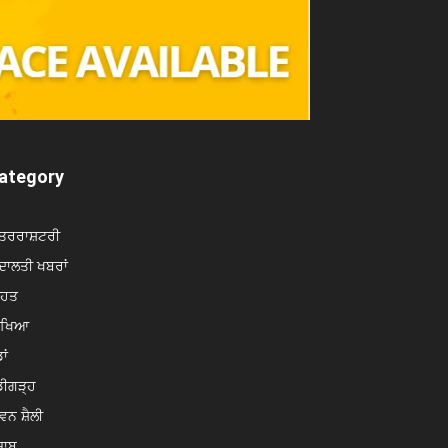
ategory
ਤਰਰਾਸ਼ਟਰੀ
ਾਲਤੀ ਖਬਰਾਂ
ਿਹਤ
ਿੱਖਿਆ
ਾਂ
ਡੀਗੜ੍ਹ
ਵਨ ਸ਼ੈਲੀ
ਜਾਬ