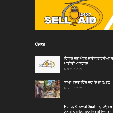
ਪੰਜਾਬ
ਵਿਧਾਨ ਸਭਾ ਘੇਰਨ ਜਾਂਦੇ ਕਾਂਗਰਸੀਆਂ ’ਤ
ਪਾਣੀ ਦੀਆਂ ਬੁਛਾੜਾਂ
March 7, 2026
ਬਾਘਾ ਪੁਰਾਣਾ ਵਿੱਚ ਸਰਪੰਚ ਦਾ ਕ/ਤਲ
March 7, 2026
Nancy Grewal Death: ਯੂਟਿਊਬਰ
ਨੈਨਸੀ ਨੂੰ ਖਾਲਿਸਤਾਨ ਵਿਰੋਧੀ ਵਿਚਾਰਾਂ