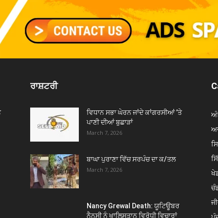
ਰਾਸ਼ਟਰੀ
C
ੇ
ਵਿਧਾਨ ਸਭਾ ਘੇਰਨ ਜਾਂਦੇ ਕਾਂਗਰਸੀਆਂ ’ਤੇ
ਅੰ
ਪਾਣੀ ਦੀਆਂ ਬੁਛਾੜਾਂ
ਅਦ
March 7, 2026
ਸ
ਸ
ਬਾਘਾ ਪੁਰਾਣਾ ਵਿੱਚ ਸਰਪੰਚ ਦਾ ਕ/ਤਲ
March 7, 2026
ਖੇਡ
ਚੰ
ਜੀ
Nancy Grewal Death: ਯੂਟਿਊਬਰ
ਨੈਨਸੀ ਨੂੰ ਖਾਲਿਸਤਾਨ ਵਿਰੋਧੀ ਵਿਚਾਰਾਂ
ਪੰ