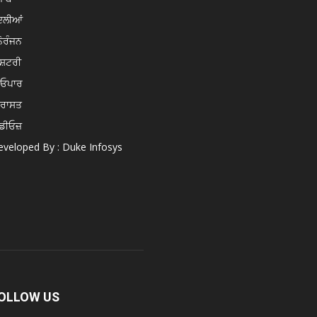
ਦਲੀਆਂ
ੋਰੰਜਨ
ਸ਼ਟਰੀ
ਿਓਪਾਰ
ਿਰਾਸਤ
ਡੀਓਜ਼
veloped By : Duke Infosys
OLLOW US