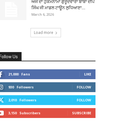
ਅੱਜ ਦਾ ਹੁਕਮਨਾਮਾ ਗੁਰੂਦਵਾਰਾ ਬਾਬਾ ਦੀਪ
ਸਿੰਘ ਜੀ ਮਾਡਲ ਟਾਊਨ ਲੁਧਿਆਣਾ...
March 6, 2026
Load more
Follow Us
21,000
Fans
LIKE
930
Followers
FOLLOW
2,010
Followers
FOLLOW
3,150
Subscribers
SUBSCRIBE