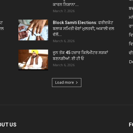
ਕਾਰਨ ਨਿਸ਼ਾਨਾ...
ਬ
March 7, 2026
ਮਨ
ੋਟ
Block Samiti Elections: ਫਰੀਦਕੋਟ
ਰਾ
ਦਲ
ਬਲਾਕ ਸਮਿਤੀ ਚੋਣਾਂ ਮੁਲਤਵੀ; ਅਕਾਲੀ ਦਲ
ਵੱਲੋਂ...
ਵ
March 6, 2026
ਵ
ਵੀ
ਜੂਨ ਤੱਕ 45 ਹਜ਼ਾਰ ਕਿਲੋਮੀਟਰ ਸੜਕਾਂ
ਬਣਨਗੀਆਂ: ਈ ਟੀ ਓ
De
March 6, 2026
Load more
OUT US
F