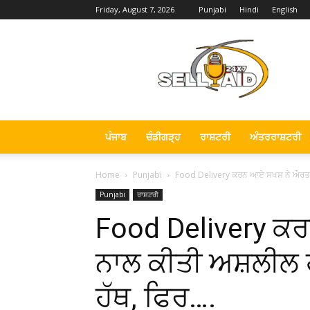
Friday, August 7, 2026
Punjabi
Hindi
English
Sell
Aid
News
ਪੰਜਾਬ
ਚੰਡੀਗੜ੍ਹ
ਰਾਸ਼ਟਰੀ
ਅੰਤਰਰਾਸ਼ਟਰੀ
Home
Punjabi
Food Delivery ਕਰਨ ਆਏ ਸਖਸ਼ ਨੇ ਔਰਤ ਨ
Punjabi
ਰਾਸ਼ਟਰੀ
Food Delivery ਕ
ਨਾਲ ਕੀਤੀ ਅਸ਼ਲੀਲ 
ਹੱਥ, ਫਿਰ….