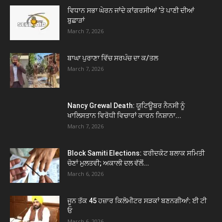
ਵਿਧਾਨ ਸਭਾ ਘੇਰਨ ਜਾਂਦੇ ਕਾਂਗਰਸੀਆਂ ’ਤੇ ਪਾਣੀ ਦੀਆਂ
ਬੁਛਾੜਾਂ
March 7, 2026
ਬਾਘਾ ਪੁਰਾਣਾ ਵਿੱਚ ਸਰਪੰਚ ਦਾ ਕ/ਤਲ
March 7, 2026
Nancy Grewal Death: ਯੂਟਿਊਬਰ ਨੈਨਸੀ ਨੂੰ
ਖਾਲਿਸਤਾਨ ਵਿਰੋਧੀ ਵਿਚਾਰਾਂ ਕਾਰਨ ਨਿਸ਼ਾਨਾ...
March 7, 2026
Block Samiti Elections: ਫਰੀਦਕੋਟ ਬਲਾਕ ਸਮਿਤੀ
ਚੋਣਾਂ ਮੁਲਤਵੀ; ਅਕਾਲੀ ਦਲ ਵੱਲੋਂ...
March 6, 2026
ਜੂਨ ਤੱਕ 45 ਹਜ਼ਾਰ ਕਿਲੋਮੀਟਰ ਸੜਕਾਂ ਬਣਨਗੀਆਂ: ਈ ਟੀ
ਓ
March 6, 2026