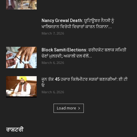
Nancy Grewal Death: ਯੂਟਿਊਬਰ ਨੈਨਸੀ ਨੂੰ
ਖਾਲਿਸਤਾਨ ਵਿਰੋਧੀ ਵਿਚਾਰਾਂ ਕਾਰਨ ਨਿਸ਼ਾਨਾ...
March 7, 2026
Block Samiti Elections: ਫਰੀਦਕੋਟ ਬਲਾਕ ਸਮਿਤੀ
ਚੋਣਾਂ ਮੁਲਤਵੀ; ਅਕਾਲੀ ਦਲ ਵੱਲੋਂ...
March 6, 2026
ਜੂਨ ਤੱਕ 45 ਹਜ਼ਾਰ ਕਿਲੋਮੀਟਰ ਸੜਕਾਂ ਬਣਨਗੀਆਂ: ਈ ਟੀ
ਓ
March 6, 2026
Load more
ਰਾਸ਼ਟਰੀ