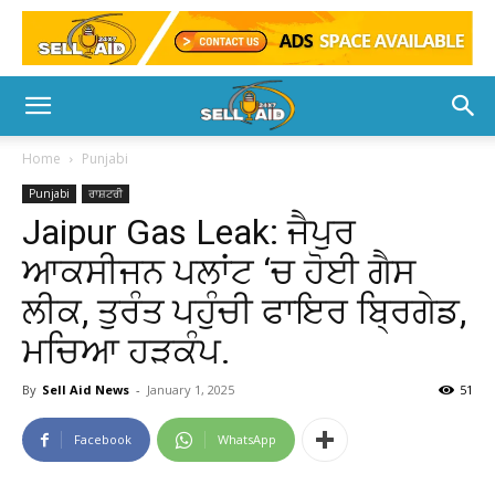
Home
Punjabi
Punjabi
ਰਾਸ਼ਟਰੀ
Jaipur Gas Leak: ਜੈਪੁਰ
ਆਕਸੀਜਨ ਪਲਾਂਟ ‘ਚ ਹੋਈ ਗੈਸ
ਲੀਕ, ਤੁਰੰਤ ਪਹੁੰਚੀ ਫਾਇਰ ਬ੍ਰਿਗੇਡ,
ਮਚਿਆ ਹੜਕੰਪ.
By
Sell Aid News
-
January 1, 2025
51
Facebook
WhatsApp