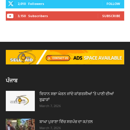
2,010
Followers
FOLLOW
3,150
Subscribers
SUBSCRIBE
ਪੰਜਾਬ
ਵਿਧਾਨ ਸਭਾ ਘੇਰਨ ਜਾਂਦੇ ਕਾਂਗਰਸੀਆਂ ’ਤੇ ਪਾਣੀ ਦੀਆਂ
ਬੁਛਾੜਾਂ
March 7, 2026
ਬਾਘਾ ਪੁਰਾਣਾ ਵਿੱਚ ਸਰਪੰਚ ਦਾ ਕ/ਤਲ
March 7, 2026