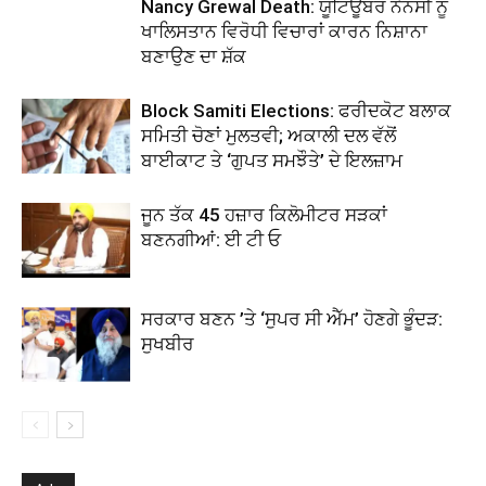
Nancy Grewal Death: ਯੂਟਿਊਬਰ ਨੈਨਸੀ ਨੂੰ
ਖਾਲਿਸਤਾਨ ਵਿਰੋਧੀ ਵਿਚਾਰਾਂ ਕਾਰਨ ਨਿਸ਼ਾਨਾ
ਬਣਾਉਣ ਦਾ ਸ਼ੱਕ
Block Samiti Elections: ਫਰੀਦਕੋਟ ਬਲਾਕ
ਸਮਿਤੀ ਚੋਣਾਂ ਮੁਲਤਵੀ; ਅਕਾਲੀ ਦਲ ਵੱਲੋਂ
ਬਾਈਕਾਟ ਤੇ ‘ਗੁਪਤ ਸਮਝੌਤੇ’ ਦੇ ਇਲਜ਼ਾਮ
ਜੂਨ ਤੱਕ 45 ਹਜ਼ਾਰ ਕਿਲੋਮੀਟਰ ਸੜਕਾਂ
ਬਣਨਗੀਆਂ: ਈ ਟੀ ਓ
ਸਰਕਾਰ ਬਣਨ ’ਤੇ ‘ਸੁਪਰ ਸੀ ਐੱਮ’ ਹੋਣਗੇ ਭੂੰਦੜ:
ਸੁਖਬੀਰ