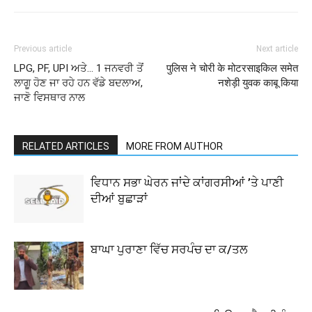
Previous article
Next article
LPG, PF, UPI ਅਤੇ… 1 ਜਨਵਰੀ ਤੋਂ
पुलिस ने चोरी के मोटरसाइकिल समेत
ਲਾਗੂ ਹੋਣ ਜਾ ਰਹੇ ਹਨ ਵੱਡੇ ਬਦਲਾਅ,
नशेड़ी युवक काबू किया
ਜਾਣੋ ਵਿਸਥਾਰ ਨਾਲ
RELATED ARTICLES
MORE FROM AUTHOR
ਵਿਧਾਨ ਸਭਾ ਘੇਰਨ ਜਾਂਦੇ ਕਾਂਗਰਸੀਆਂ ’ਤੇ ਪਾਣੀ
ਦੀਆਂ ਬੁਛਾੜਾਂ
ਬਾਘਾ ਪੁਰਾਣਾ ਵਿੱਚ ਸਰਪੰਚ ਦਾ ਕ/ਤਲ