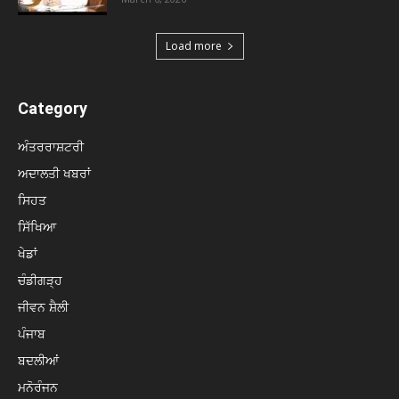
Load more
Category
ਅੰਤਰਰਾਸ਼ਟਰੀ
ਅਦਾਲਤੀ ਖਬਰਾਂ
ਸਿਹਤ
ਸਿੱਖਿਆ
ਖੇਡਾਂ
ਚੰਡੀਗੜ੍ਹ
ਜੀਵਨ ਸ਼ੈਲੀ
ਪੰਜਾਬ
ਬਦਲੀਆਂ
ਮਨੋਰੰਜਨ