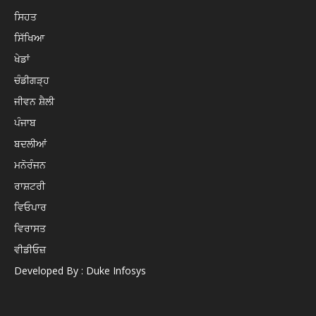
ਸਿਹਤ
ਸਿੱਖਿਆ
ਖੇਡਾਂ
ਚੰਡੀਗੜ੍ਹ
ਜੀਵਨ ਸ਼ੈਲੀ
ਪੰਜਾਬ
ਬਦਲੀਆਂ
ਮਨੋਰੰਜਨ
ਰਾਸ਼ਟਰੀ
ਵਿਓਪਾਰ
ਵਿਰਾਸਤ
ਵੀਡੀਓਜ਼
Developed By : Duke Infosys