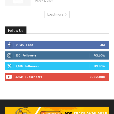
March 6, 2026
Load more
Follow Us
21,000
Fans
LIKE
930
Followers
FOLLOW
2,010
Followers
FOLLOW
3,150
Subscribers
SUBSCRIBE