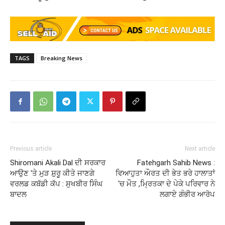
TAGS
Breaking News
Previous article
Next article
Shiromani Akali Dal ਦੀ ਸਰਕਾਰ
Fatehgarh Sahib News :
ਆਉਣ ‘ਤੇ ਮੁੜ ਸ਼ੁਰੂ ਕੀਤੇ ਜਾਣਗੇ
ਵਿਆਹੁਤਾ ਔਰਤ ਦੀ ਭੇਤ ਭਰੇ ਹਾਲਾਤਾਂ
ਵਰਲਡ ਕਬੱਡੀ ਕੱਪ : ਸੁਖਬੀਰ ਸਿੰਘ
‘ਚ ਮੌਤ ,ਮ੍ਰਿਤਕਾ ਦੇ ਪੇਕੇ ਪਰਿਵਾਰ ਨੇ
ਬਾਦਲ
ਲਗਾਏ ਗੰਭੀਰ ਆਰੋਪ