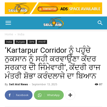
Home
India
India
Punjabi
ਪੰਜਾਬ
ਰਾਸ਼ਟਰੀ
‘Kartarpur Corridor ਨੂੰ ਪਹੁੰਚੇ
ਨੁਕਸਾਨ ਨੂੰ ਸਹੀ ਕਰਵਾਉਣਾ ਕੇਂਦਰ
ਸਰਕਾਰ ਦੀ ਜਿੰਮੇਵਾਰੀ’, ਕੇਂਦਰੀ ਰਾਜ
ਮੰਤਰੀ ਸ਼ੋਭਾ ਕਰੰਦਲਾਜੇ ਦਾ ਬਿਆਨ
By
Sell Aid News
-
September 13, 2025
87
Facebook
WhatsApp