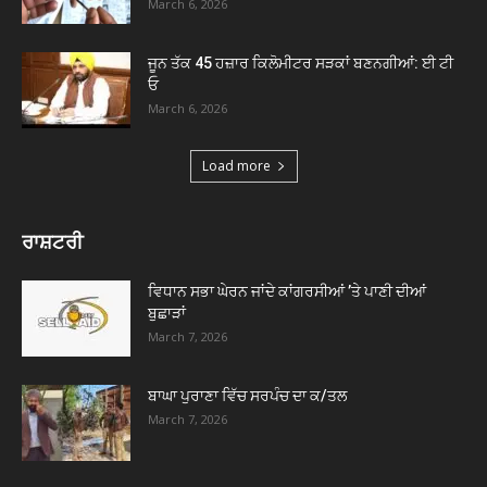
March 6, 2026
ਜੂਨ ਤੱਕ 45 ਹਜ਼ਾਰ ਕਿਲੋਮੀਟਰ ਸੜਕਾਂ ਬਣਨਗੀਆਂ: ਈ ਟੀ
ਓ
March 6, 2026
Load more
ਰਾਸ਼ਟਰੀ
ਵਿਧਾਨ ਸਭਾ ਘੇਰਨ ਜਾਂਦੇ ਕਾਂਗਰਸੀਆਂ ’ਤੇ ਪਾਣੀ ਦੀਆਂ
ਬੁਛਾੜਾਂ
March 7, 2026
ਬਾਘਾ ਪੁਰਾਣਾ ਵਿੱਚ ਸਰਪੰਚ ਦਾ ਕ/ਤਲ
March 7, 2026