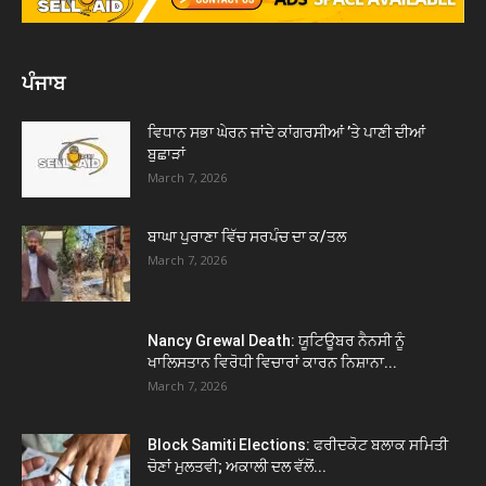
ਪੰਜਾਬ
ਵਿਧਾਨ ਸਭਾ ਘੇਰਨ ਜਾਂਦੇ ਕਾਂਗਰਸੀਆਂ ’ਤੇ ਪਾਣੀ ਦੀਆਂ
ਬੁਛਾੜਾਂ
March 7, 2026
ਬਾਘਾ ਪੁਰਾਣਾ ਵਿੱਚ ਸਰਪੰਚ ਦਾ ਕ/ਤਲ
March 7, 2026
Nancy Grewal Death: ਯੂਟਿਊਬਰ ਨੈਨਸੀ ਨੂੰ
ਖਾਲਿਸਤਾਨ ਵਿਰੋਧੀ ਵਿਚਾਰਾਂ ਕਾਰਨ ਨਿਸ਼ਾਨਾ...
March 7, 2026
Block Samiti Elections: ਫਰੀਦਕੋਟ ਬਲਾਕ ਸਮਿਤੀ
ਚੋਣਾਂ ਮੁਲਤਵੀ; ਅਕਾਲੀ ਦਲ ਵੱਲੋਂ...