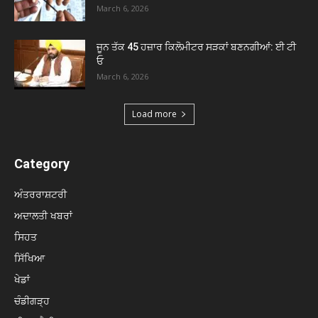
March 6, 2026
ਜੂਨ ਤੱਕ 45 ਹਜ਼ਾਰ ਕਿਲੋਮੀਟਰ ਸੜਕਾਂ ਬਣਨਗੀਆਂ: ਈ ਟੀ
ਓ
March 6, 2026
Load more
Category
ਅੰਤਰਰਾਸ਼ਟਰੀ
ਅਦਾਲਤੀ ਖਬਰਾਂ
ਸਿਹਤ
ਸਿੱਖਿਆ
ਖੇਡਾਂ
ਚੰਡੀਗੜ੍ਹ