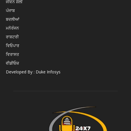
ਜੀਵਨ ਸ਼ੈਲੀ
ਪੰਜਾਬ
ਬਦਲੀਆਂ
ਮਨੋਰੰਜਨ
ਰਾਸ਼ਟਰੀ
ਵਿਓਪਾਰ
ਵਿਰਾਸਤ
ਵੀਡੀਓਜ਼
Developed By : Duke Infosys