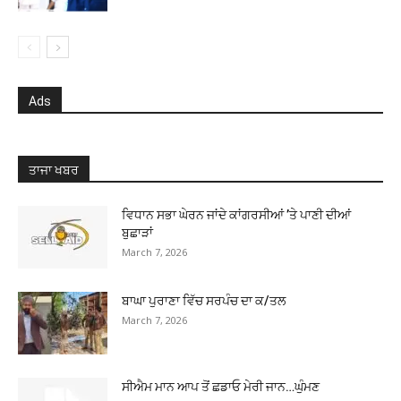
Ads
ਤਾਜਾ ਖਬਰ
ਵਿਧਾਨ ਸਭਾ ਘੇਰਨ ਜਾਂਦੇ ਕਾਂਗਰਸੀਆਂ ’ਤੇ ਪਾਣੀ ਦੀਆਂ
ਬੁਛਾੜਾਂ
March 7, 2026
ਬਾਘਾ ਪੁਰਾਣਾ ਵਿੱਚ ਸਰਪੰਚ ਦਾ ਕ/ਤਲ
March 7, 2026
ਸੀਐਮ ਮਾਨ ਆਪ ਤੋਂ ਛਡਾਓ ਮੇਰੀ ਜਾਨ…ਘੁੰਮਣ