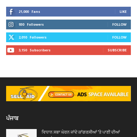
21,000
Fans
LIKE
930
Followers
FOLLOW
2,010
Followers
FOLLOW
3,150
Subscribers
SUBSCRIBE
ਪੰਜਾਬ
ਵਿਧਾਨ ਸਭਾ ਘੇਰਨ ਜਾਂਦੇ ਕਾਂਗਰਸੀਆਂ ’ਤੇ ਪਾਣੀ ਦੀਆਂ