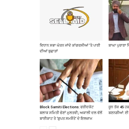
ਵਿਧਾਨ ਸਭਾ ਘੇਰਨ ਜਾਂਦੇ ਕਾਂਗਰਸੀਆਂ ’ਤੇ ਪਾਣੀ
ਬਾਘਾ ਪੁਰਾਣਾ 
ਦੀਆਂ ਬੁਛਾੜਾਂ
Block Samiti Elections: ਫਰੀਦਕੋਟ
ਜੂਨ ਤੱਕ 45 ਹ
ਬਲਾਕ ਸਮਿਤੀ ਚੋਣਾਂ ਮੁਲਤਵੀ; ਅਕਾਲੀ ਦਲ ਵੱਲੋਂ
ਬਣਨਗੀਆਂ: ਈ 
ਬਾਈਕਾਟ ਤੇ ‘ਗੁਪਤ ਸਮਝੌਤੇ’ ਦੇ ਇਲਜ਼ਾਮ