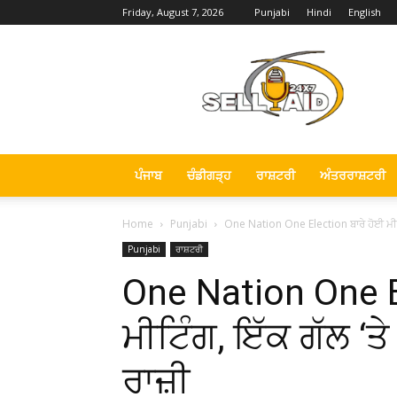
Friday, August 7, 2026
Punjabi
Hindi
English
Sell
Aid
News
ਪੰਜਾਬ
ਚੰਡੀਗੜ੍ਹ
ਰਾਸ਼ਟਰੀ
ਅੰਤਰਰਾਸ਼ਟਰੀ
Home
Punjabi
One Nation One Election ਬਾਰੇ ਹੋਈ ਮੀਟਿ
Punjabi
ਰਾਸ਼ਟਰੀ
One Nation One E
ਮੀਟਿੰਗ, ਇੱਕ ਗੱਲ ‘
ਰਾਜ਼ੀ