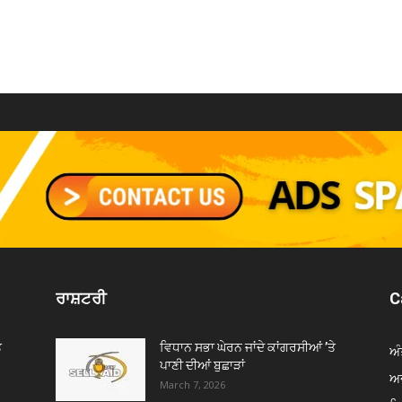
ਰਾਸ਼ਟਰੀ
C
ੇ
ਵਿਧਾਨ ਸਭਾ ਘੇਰਨ ਜਾਂਦੇ ਕਾਂਗਰਸੀਆਂ ’ਤੇ
ਅੰ
ਪਾਣੀ ਦੀਆਂ ਬੁਛਾੜਾਂ
ਅਦ
March 7, 2026