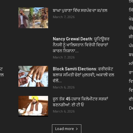
ਸ
ਸ
ਬਾਘਾ ਪੁਰਾਣਾ ਵਿੱਚ ਸਰਪੰਚ ਦਾ ਕ/ਤਲ
March 7, 2026
ਖੇਡ
ਚੰ
ਜੀ
Nancy Grewal Death: ਯੂਟਿਊਬਰ
ਨੈਨਸੀ ਨੂੰ ਖਾਲਿਸਤਾਨ ਵਿਰੋਧੀ ਵਿਚਾਰਾਂ
ਪੰ
ਕਾਰਨ ਨਿਸ਼ਾਨਾ...
ਬ
March 7, 2026
ਮਨ
ੋਟ
Block Samiti Elections: ਫਰੀਦਕੋਟ
ਰਾ
ਦਲ
ਬਲਾਕ ਸਮਿਤੀ ਚੋਣਾਂ ਮੁਲਤਵੀ; ਅਕਾਲੀ ਦਲ
ਵੱਲੋਂ...
ਵ
March 6, 2026
ਵ
ਵੀ
ਜੂਨ ਤੱਕ 45 ਹਜ਼ਾਰ ਕਿਲੋਮੀਟਰ ਸੜਕਾਂ
ਬਣਨਗੀਆਂ: ਈ ਟੀ ਓ
De
March 6, 2026
Load more