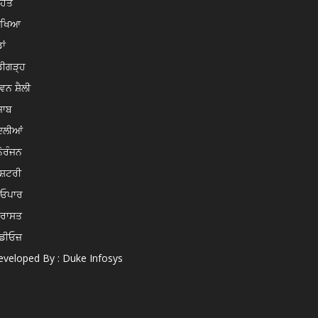
ਿਹਤ
ਿੱਖਿਆ
ਾਂ
ਡੀਗੜ੍ਹ
ਵਨ ਸ਼ੈਲੀ
ਜਾਬ
ਦਲੀਆਂ
ੋਰੰਜਨ
ਸ਼ਟਰੀ
ਿਓਪਾਰ
ਿਰਾਸਤ
ਡੀਓਜ਼
veloped By : Duke Infosys