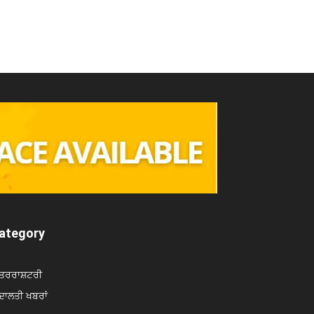
ategory
ਤਰਰਾਸ਼ਟਰੀ
ਾਲਤੀ ਖਬਰਾਂ