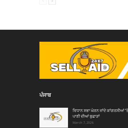
ਪੰਜਾਬ
ਵਿਧਾਨ ਸਭਾ ਘੇਰਨ ਜਾਂਦੇ ਕਾਂਗਰਸੀਆਂ ’ਤ
ਪਾਣੀ ਦੀਆਂ ਬੁਛਾੜਾਂ
March 7, 2026