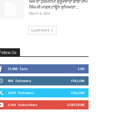
ਅੱਜ ਦਾ ਹੁਕਮਨਾਮਾ ਗੁਰੂਦਵਾਰਾ ਬਾਬਾ ਦੀਪ
ਸਿੰਘ ਜੀ ਮਾਡਲ ਟਾਊਨ ਲੁਧਿਆਣਾ...
March 6, 2026
Load more
Follow Us
21,000
Fans
LIKE
930
Followers
FOLLOW
2,010
Followers
FOLLOW
3,150
Subscribers
SUBSCRIBE