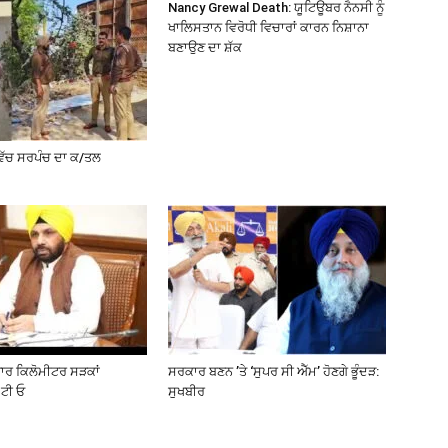
Nancy Grewal Death: ਯੂਟਿਊਬਰ ਨੈਨਸੀ ਨੂੰ
ਖਾਲਿਸਤਾਨ ਵਿਰੋਧੀ ਵਿਚਾਰਾਂ ਕਾਰਨ ਨਿਸ਼ਾਨਾ
ਬਣਾਉਣ ਦਾ ਸ਼ੱਕ
ਵਿੱਚ ਸਰਪੰਚ ਦਾ ਕ/ਤਲ
ਜ਼ਾਰ ਕਿਲੋਮੀਟਰ ਸੜਕਾਂ
ਸਰਕਾਰ ਬਣਨ ’ਤੇ ‘ਸੁਪਰ ਸੀ ਐੱਮ’ ਹੋਣਗੇ ਭੂੰਦੜ:
ਟੀ ਓ
ਸੁਖਬੀਰ