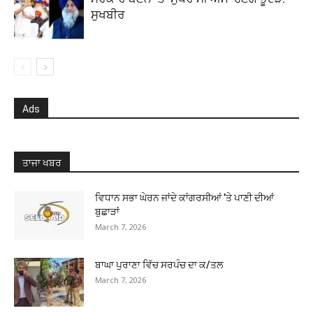
ਸੁਖਬੀਰ
Ads
ਤਾਜਾ ਖਬਰ
ਵਿਧਾਨ ਸਭਾ ਘੇਰਨ ਜਾਂਦੇ ਕਾਂਗਰਸੀਆਂ ’ਤੇ ਪਾਣੀ ਦੀਆਂ
ਬੁਛਾੜਾਂ
March 7, 2026
ਬਾਘਾ ਪੁਰਾਣਾ ਵਿੱਚ ਸਰਪੰਚ ਦਾ ਕ/ਤਲ
March 7, 2026