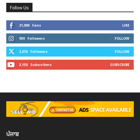
Follow Us
21,000
Fans
LIKE
930
Followers
FOLLOW
2,010
Followers
FOLLOW
3,150
Subscribers
SUBSCRIBE
ਪੰਜਾਬ