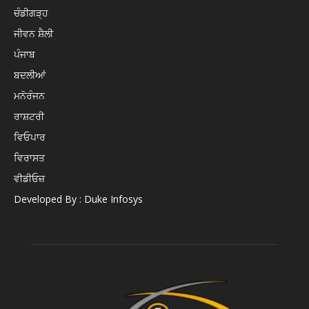
ਚੰਡੀਗੜ੍ਹ
ਜੀਵਨ ਸ਼ੈਲੀ
ਪੰਜਾਬ
ਬਦਲੀਆਂ
ਮਨੋਰੰਜਨ
ਰਾਸ਼ਟਰੀ
ਵਿਓਪਾਰ
ਵਿਰਾਸਤ
ਵੀਡੀਓਜ਼
Developed By : Duke Infosys