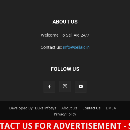
ABOUT US
Welcome To Sell Aid 24/7
Contact us:
info@sellaid.in
FOLLOW US
Developed By : Duke Infosys
About Us
Contact Us
DMCA
Privacy Policy
 US FOR ADVERTISEMENT - SPAC
© All Rights Reserved By Sell Aid