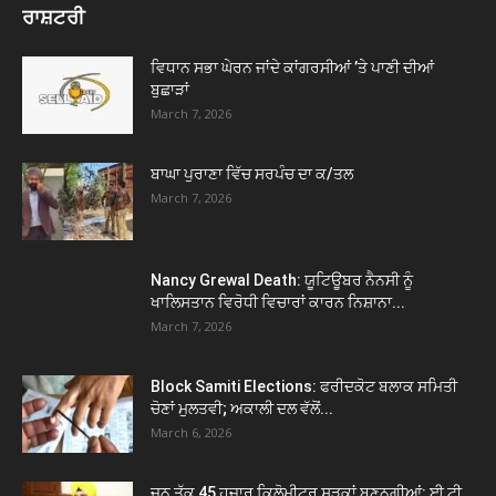
ਰਾਸ਼ਟਰੀ
ਵਿਧਾਨ ਸਭਾ ਘੇਰਨ ਜਾਂਦੇ ਕਾਂਗਰਸੀਆਂ ’ਤੇ ਪਾਣੀ ਦੀਆਂ
ਬੁਛਾੜਾਂ
March 7, 2026
ਬਾਘਾ ਪੁਰਾਣਾ ਵਿੱਚ ਸਰਪੰਚ ਦਾ ਕ/ਤਲ
March 7, 2026
Nancy Grewal Death: ਯੂਟਿਊਬਰ ਨੈਨਸੀ ਨੂੰ
ਖਾਲਿਸਤਾਨ ਵਿਰੋਧੀ ਵਿਚਾਰਾਂ ਕਾਰਨ ਨਿਸ਼ਾਨਾ...
March 7, 2026
Block Samiti Elections: ਫਰੀਦਕੋਟ ਬਲਾਕ ਸਮਿਤੀ
ਚੋਣਾਂ ਮੁਲਤਵੀ; ਅਕਾਲੀ ਦਲ ਵੱਲੋਂ...
March 6, 2026
ਜੂਨ ਤੱਕ 45 ਹਜ਼ਾਰ ਕਿਲੋਮੀਟਰ ਸੜਕਾਂ ਬਣਨਗੀਆਂ: ਈ ਟੀ