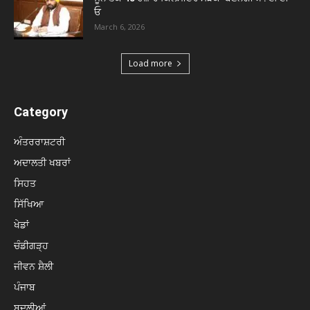
ਓ
March 6, 2026
Load more
Category
ਅੰਤਰਰਾਸ਼ਟਰੀ
ਅਦਾਲਤੀ ਖਬਰਾਂ
ਸਿਹਤ
ਸਿੱਖਿਆ
ਖੇਡਾਂ
ਚੰਡੀਗੜ੍ਹ
ਜੀਵਨ ਸ਼ੈਲੀ
ਪੰਜਾਬ
ਬਦਲੀਆਂ