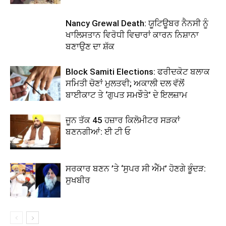
Nancy Grewal Death: ਯੂਟਿਊਬਰ ਨੈਨਸੀ ਨੂੰ
ਖਾਲਿਸਤਾਨ ਵਿਰੋਧੀ ਵਿਚਾਰਾਂ ਕਾਰਨ ਨਿਸ਼ਾਨਾ
ਬਣਾਉਣ ਦਾ ਸ਼ੱਕ
Block Samiti Elections: ਫਰੀਦਕੋਟ ਬਲਾਕ
ਸਮਿਤੀ ਚੋਣਾਂ ਮੁਲਤਵੀ; ਅਕਾਲੀ ਦਲ ਵੱਲੋਂ
ਬਾਈਕਾਟ ਤੇ ‘ਗੁਪਤ ਸਮਝੌਤੇ’ ਦੇ ਇਲਜ਼ਾਮ
ਜੂਨ ਤੱਕ 45 ਹਜ਼ਾਰ ਕਿਲੋਮੀਟਰ ਸੜਕਾਂ
ਬਣਨਗੀਆਂ: ਈ ਟੀ ਓ
ਸਰਕਾਰ ਬਣਨ ’ਤੇ ‘ਸੁਪਰ ਸੀ ਐੱਮ’ ਹੋਣਗੇ ਭੂੰਦੜ:
ਸੁਖਬੀਰ