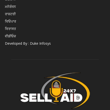
ਮਨੋਰੰਜਨ
ਰਾਸ਼ਟਰੀ
ਵਿਓਪਾਰ
ਵਿਰਾਸਤ
ਵੀਡੀਓਜ਼
Developed By : Duke Infosys