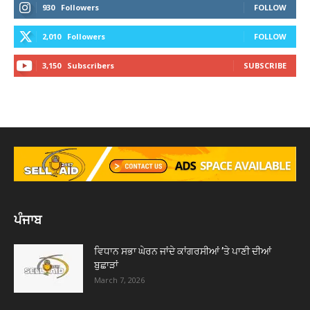
930
Followers
FOLLOW
2,010
Followers
FOLLOW
3,150
Subscribers
SUBSCRIBE
ਪੰਜਾਬ
ਵਿਧਾਨ ਸਭਾ ਘੇਰਨ ਜਾਂਦੇ ਕਾਂਗਰਸੀਆਂ ’ਤੇ ਪਾਣੀ ਦੀਆਂ
ਬੁਛਾੜਾਂ
March 7, 2026