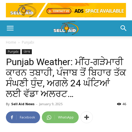
Home
Punjabi
Punjabi
ਪੰਜਾਬ
Punjab Weather: ਮੀਂਹ-ਗੜੇਮਾਰੀ
ਕਾਰਨ ਤਬਾਹੀ, ਪੰਜਾਬ ਤੋਂ ਬਿਹਾਰ ਤੱਕ
ਸੰਘਣੀ ਧੁੰਦ, ਅਗਲੇ 24 ਘੰਟਿਆਂ
ਲਈ ਵੱਡਾ ਅਲਰਟ…
By
Sell Aid News
-
January 9, 2025
46
Facebook
WhatsApp