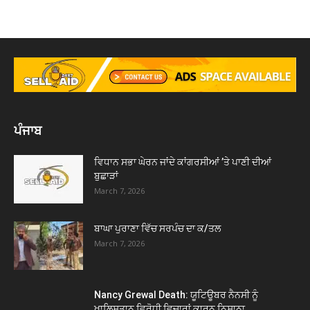
ਪੰਜਾਬ
ਵਿਧਾਨ ਸਭਾ ਘੇਰਨ ਜਾਂਦੇ ਕਾਂਗਰਸੀਆਂ ’ਤੇ ਪਾਣੀ ਦੀਆਂ
ਬੁਛਾੜਾਂ
March 7, 2026
ਬਾਘਾ ਪੁਰਾਣਾ ਵਿੱਚ ਸਰਪੰਚ ਦਾ ਕ/ਤਲ
March 7, 2026
Nancy Grewal Death: ਯੂਟਿਊਬਰ ਨੈਨਸੀ ਨੂੰ
ਖਾਲਿਸਤਾਨ ਵਿਰੋਧੀ ਵਿਚਾਰਾਂ ਕਾਰਨ ਨਿਸ਼ਾਨਾ...