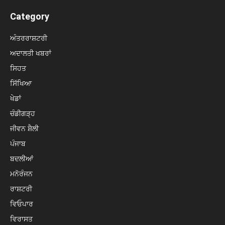
Category
ਅੰਤਰਰਾਸ਼ਟਰੀ
ਅਦਾਲਤੀ ਖਬਰਾਂ
ਸਿਹਤ
ਸਿੱਖਿਆ
ਖੇਡਾਂ
ਚੰਡੀਗੜ੍ਹ
ਜੀਵਨ ਸ਼ੈਲੀ
ਪੰਜਾਬ
ਬਦਲੀਆਂ
ਮਨੋਰੰਜਨ
ਰਾਸ਼ਟਰੀ
ਵਿਓਪਾਰ
ਵਿਰਾਸਤ