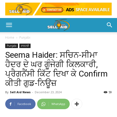
Home
Punjabi
Punjabi
ਰਾਸ਼ਟਰੀ
Seema Haider: ਸਚਿਨ-ਸੀਮਾ
ਹੈਦਰ ਦੇ ਘਰ ਗੂੰਜੇਗੀ ਕਿਲਕਾਰੀ,
ਪ੍ਰੈਗਨੈਂਸੀ ਕਿੱਟ ਦਿਖਾ ਕੇ Confirm
ਕੀਤੀ ਗੁਡ-ਨਿਊਜ਼
By
Sell Aid News
-
December 23, 2024
59
Facebook
WhatsApp