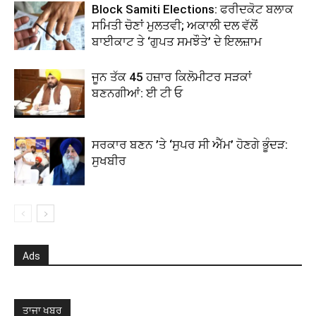
Block Samiti Elections: ਫਰੀਦਕੋਟ ਬਲਾਕ
ਸਮਿਤੀ ਚੋਣਾਂ ਮੁਲਤਵੀ; ਅਕਾਲੀ ਦਲ ਵੱਲੋਂ
ਬਾਈਕਾਟ ਤੇ ‘ਗੁਪਤ ਸਮਝੌਤੇ’ ਦੇ ਇਲਜ਼ਾਮ
ਜੂਨ ਤੱਕ 45 ਹਜ਼ਾਰ ਕਿਲੋਮੀਟਰ ਸੜਕਾਂ
ਬਣਨਗੀਆਂ: ਈ ਟੀ ਓ
ਸਰਕਾਰ ਬਣਨ ’ਤੇ ‘ਸੁਪਰ ਸੀ ਐੱਮ’ ਹੋਣਗੇ ਭੂੰਦੜ:
ਸੁਖਬੀਰ
Ads
ਤਾਜਾ ਖਬਰ